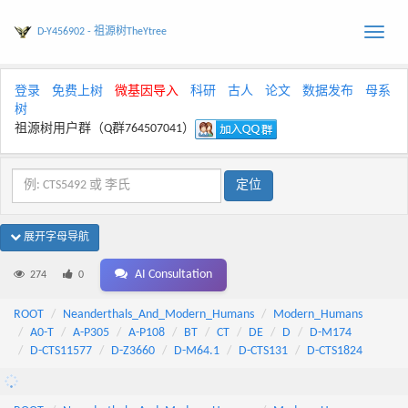
D-Y456902 - 祖源树TheYtree
Toggle
naviga
登录
免费上树
微基因导入
科研
古人
论文
数据发布
母系
树
祖源树用户群（Q群764507041）
展开字母导航
AI Consultation
274
0
ROOT
Neanderthals_And_Modern_Humans
Modern_Humans
A0-T
A-P305
A-P108
BT
CT
DE
D
D-M174
D-CTS11577
D-Z3660
D-M64.1
D-CTS131
D-CTS1824