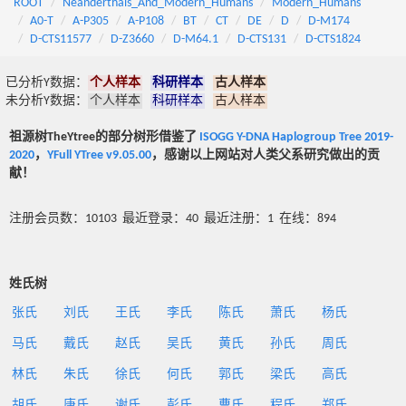
ROOT
Neanderthals_And_Modern_Humans
Modern_Humans
A0-T
A-P305
A-P108
BT
CT
DE
D
D-M174
D-CTS11577
D-Z3660
D-M64.1
D-CTS131
D-CTS1824
已分析Y数据：
个人样本
科研样本
古人样本
未分析Y数据：
个人样本
科研样本
古人样本
祖源树TheYtree的部分树形借鉴了
ISOGG Y-DNA Haplogroup Tree 2019-
2020
，
YFull YTree v9.05.00
，感谢以上网站对人类父系研究做出的贡
献！
注册会员数：10103 最近登录：40 最近注册：1 在线：894
姓氏树
张氏
刘氏
王氏
李氏
陈氏
萧氏
杨氏
马氏
戴氏
赵氏
吴氏
黄氏
孙氏
周氏
林氏
朱氏
徐氏
何氏
郭氏
梁氏
高氏
胡氏
唐氏
谢氏
彭氏
曹氏
程氏
郑氏