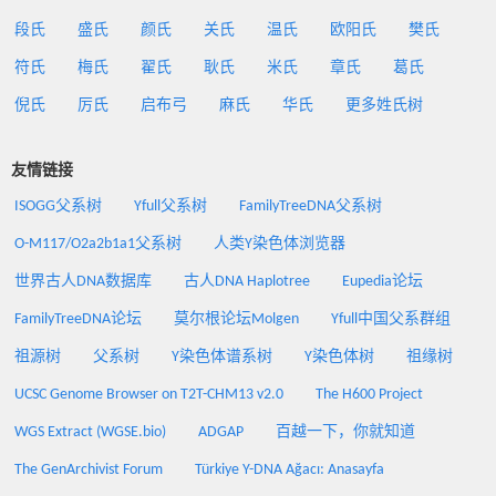
段氏
盛氏
颜氏
关氏
温氏
欧阳氏
樊氏
符氏
梅氏
翟氏
耿氏
米氏
章氏
葛氏
倪氏
厉氏
启布弓
麻氏
华氏
更多姓氏树
友情链接
ISOGG父系树
Yfull父系树
FamilyTreeDNA父系树
O-M117/O2a2b1a1父系树
人类Y染色体浏览器
世界古人DNA数据库
古人DNA Haplotree
Eupedia论坛
FamilyTreeDNA论坛
莫尔根论坛Molgen
Yfull中国父系群组
祖源树
父系树
Y染色体谱系树
Y染色体树
祖缘树
UCSC Genome Browser on T2T-CHM13 v2.0
The H600 Project
WGS Extract (WGSE.bio)
ADGAP
百越一下，你就知道
The GenArchivist Forum
Türkiye Y-DNA Ağacı: Anasayfa