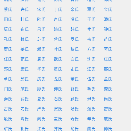
蔡氏
许氏
宋氏
丁氏
余氏
覃氏
金氏
田氏
杜氏
陆氏
卢氏
冯氏
于氏
潘氏
莫氏
崔氏
吕氏
姚氏
韩氏
侯氏
钟氏
孔氏
魏氏
苏氏
曾氏
罗氏
韦氏
苗氏
贾氏
姜氏
赖氏
叶氏
黎氏
方氏
蒋氏
任氏
范氏
袁氏
武氏
白氏
沈氏
庄氏
邓氏
康氏
毕氏
童氏
史氏
汪氏
邢氏
单氏
邱氏
房氏
龙氏
董氏
伍氏
孟氏
闫氏
施氏
廖氏
谭氏
舒氏
毛氏
龚氏
秦氏
薛氏
夏氏
石氏
顾氏
尹氏
尚氏
古氏
刁氏
严氏
贺氏
汤氏
蒲氏
雷氏
殷氏
陶氏
向氏
盖氏
寿氏
辛氏
戚氏
旷氏
祖氏
江氏
齐氏
俞氏
曲氏
傅氏