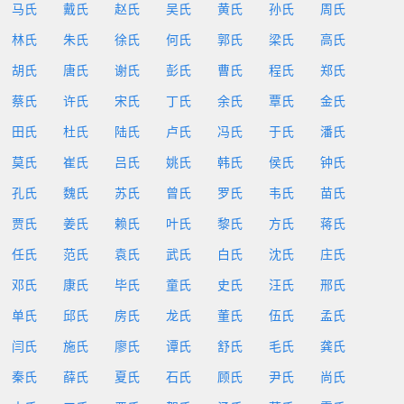
马氏
戴氏
赵氏
吴氏
黄氏
孙氏
周氏
林氏
朱氏
徐氏
何氏
郭氏
梁氏
高氏
胡氏
唐氏
谢氏
彭氏
曹氏
程氏
郑氏
蔡氏
许氏
宋氏
丁氏
余氏
覃氏
金氏
田氏
杜氏
陆氏
卢氏
冯氏
于氏
潘氏
莫氏
崔氏
吕氏
姚氏
韩氏
侯氏
钟氏
孔氏
魏氏
苏氏
曾氏
罗氏
韦氏
苗氏
贾氏
姜氏
赖氏
叶氏
黎氏
方氏
蒋氏
任氏
范氏
袁氏
武氏
白氏
沈氏
庄氏
邓氏
康氏
毕氏
童氏
史氏
汪氏
邢氏
单氏
邱氏
房氏
龙氏
董氏
伍氏
孟氏
闫氏
施氏
廖氏
谭氏
舒氏
毛氏
龚氏
秦氏
薛氏
夏氏
石氏
顾氏
尹氏
尚氏