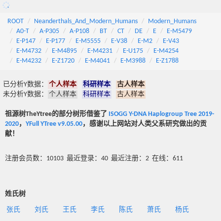
ROOT
Neanderthals_And_Modern_Humans
Modern_Humans
A0-T
A-P305
A-P108
BT
CT
DE
E
E-M5479
E-P147
E-P177
E-M5555
E-V38
E-M2
E-V43
E-M4732
E-M4895
E-M4231
E-U175
E-M4254
E-M4232
E-Z1720
E-M4041
E-M3988
E-Z1788
已分析Y数据：
个人样本
科研样本
古人样本
未分析Y数据：
个人样本
科研样本
古人样本
祖源树TheYtree的部分树形借鉴了
ISOGG Y-DNA Haplogroup Tree 2019-
2020
，
YFull YTree v9.05.00
，感谢以上网站对人类父系研究做出的贡
献！
注册会员数：10103 最近登录：40 最近注册：2 在线：611
姓氏树
张氏
刘氏
王氏
李氏
陈氏
萧氏
杨氏