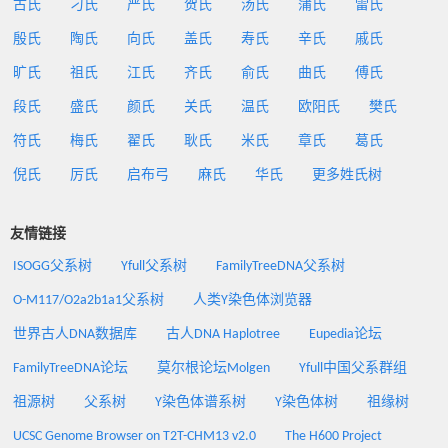
古氏
刁氏
严氏
贺氏
汤氏
蒲氏
雷氏
殷氏
陶氏
向氏
盖氏
寿氏
辛氏
戚氏
旷氏
祖氏
江氏
齐氏
俞氏
曲氏
傅氏
段氏
盛氏
颜氏
关氏
温氏
欧阳氏
樊氏
符氏
梅氏
翟氏
耿氏
米氏
章氏
葛氏
倪氏
厉氏
启布弓
麻氏
华氏
更多姓氏树
友情链接
ISOGG父系树
Yfull父系树
FamilyTreeDNA父系树
O-M117/O2a2b1a1父系树
人类Y染色体浏览器
世界古人DNA数据库
古人DNA Haplotree
Eupedia论坛
FamilyTreeDNA论坛
莫尔根论坛Molgen
Yfull中国父系群组
祖源树
父系树
Y染色体谱系树
Y染色体树
祖缘树
UCSC Genome Browser on T2T-CHM13 v2.0
The H600 Project