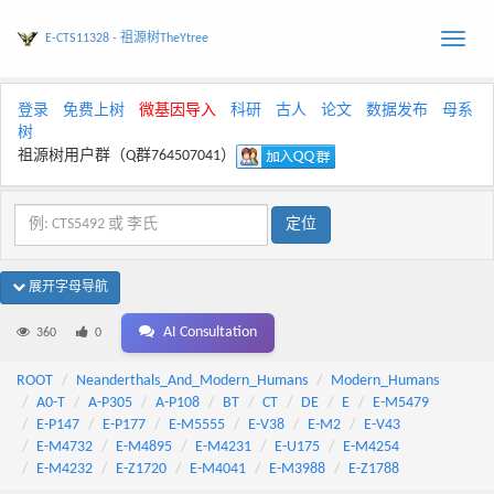
E-CTS11328 - 祖源树TheYtree
Toggle
naviga
登录
免费上树
微基因导入
科研
古人
论文
数据发布
母系
树
祖源树用户群（Q群764507041）
展开字母导航
AI Consultation
360
0
ROOT
Neanderthals_And_Modern_Humans
Modern_Humans
A0-T
A-P305
A-P108
BT
CT
DE
E
E-M5479
E-P147
E-P177
E-M5555
E-V38
E-M2
E-V43
E-M4732
E-M4895
E-M4231
E-U175
E-M4254
E-M4232
E-Z1720
E-M4041
E-M3988
E-Z1788