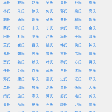
马氏
戴氏
赵氏
吴氏
黄氏
孙氏
周氏
林氏
朱氏
徐氏
何氏
郭氏
梁氏
高氏
胡氏
唐氏
谢氏
彭氏
曹氏
程氏
郑氏
蔡氏
许氏
宋氏
丁氏
余氏
覃氏
金氏
田氏
杜氏
陆氏
卢氏
冯氏
于氏
潘氏
莫氏
崔氏
吕氏
姚氏
韩氏
侯氏
钟氏
孔氏
魏氏
苏氏
曾氏
罗氏
韦氏
苗氏
贾氏
姜氏
赖氏
叶氏
黎氏
方氏
蒋氏
任氏
范氏
袁氏
武氏
白氏
沈氏
庄氏
邓氏
康氏
毕氏
童氏
史氏
汪氏
邢氏
单氏
邱氏
房氏
龙氏
董氏
伍氏
孟氏
闫氏
施氏
廖氏
谭氏
舒氏
毛氏
龚氏
秦氏
薛氏
夏氏
石氏
顾氏
尹氏
尚氏