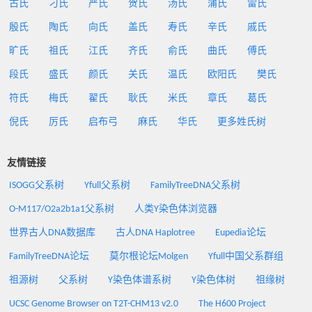
古氏
刁氏
严氏
贺氏
汤氏
蒲氏
雷氏
殷氏
陶氏
向氏
盖氏
寿氏
辛氏
戚氏
旷氏
祖氏
江氏
齐氏
俞氏
曲氏
傅氏
段氏
盛氏
颜氏
关氏
温氏
欧阳氏
樊氏
符氏
梅氏
翟氏
耿氏
米氏
章氏
葛氏
倪氏
厉氏
启布弓
麻氏
华氏
更多姓氏树
友情链接
ISOGG父系树
Yfull父系树
FamilyTreeDNA父系树
O-M117/O2a2b1a1父系树
人类Y染色体浏览器
世界古人DNA数据库
古人DNA Haplotree
Eupedia论坛
FamilyTreeDNA论坛
莫尔根论坛Molgen
Yfull中国父系群组
祖源树
父系树
Y染色体谱系树
Y染色体树
祖缘树
UCSC Genome Browser on T2T-CHM13 v2.0
The H600 Project