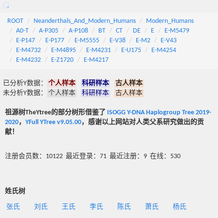
ROOT
Neanderthals_And_Modern_Humans
Modern_Humans
A0-T
A-P305
A-P108
BT
CT
DE
E
E-M5479
E-P147
E-P177
E-M5555
E-V38
E-M2
E-V43
E-M4732
E-M4895
E-M4231
E-U175
E-M4254
E-M4232
E-Z1720
E-M4217
已分析Y数据：
个人样本
科研样本
古人样本
未分析Y数据：
个人样本
科研样本
古人样本
祖源树TheYtree的部分树形借鉴了
ISOGG Y-DNA Haplogroup Tree 2019-
2020
，
YFull YTree v9.05.00
，感谢以上网站对人类父系研究做出的贡
献！
注册会员数：10122 最近登录：71 最近注册：9 在线：530
姓氏树
张氏
刘氏
王氏
李氏
陈氏
萧氏
杨氏