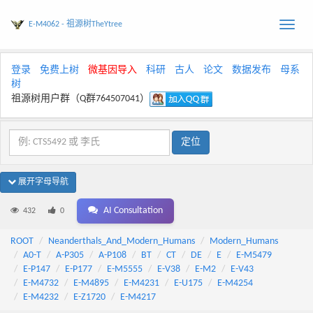
E-M4062 - 祖源树TheYtree
Toggle
naviga
登录
免费上树
微基因导入
科研
古人
论文
数据发布
母系
树
祖源树用户群（Q群764507041）
展开字母导航
AI Consultation
432
0
ROOT
Neanderthals_And_Modern_Humans
Modern_Humans
A0-T
A-P305
A-P108
BT
CT
DE
E
E-M5479
E-P147
E-P177
E-M5555
E-V38
E-M2
E-V43
E-M4732
E-M4895
E-M4231
E-U175
E-M4254
E-M4232
E-Z1720
E-M4217