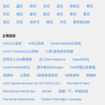
段氏
盛氏
颜氏
关氏
温氏
欧阳氏
樊氏
符氏
梅氏
翟氏
耿氏
米氏
章氏
葛氏
倪氏
厉氏
启布弓
麻氏
华氏
更多姓氏树
友情链接
ISOGG父系树
Yfull父系树
FamilyTreeDNA父系树
O-M117/O2a2b1a1父系树
人类Y染色体浏览器
世界古人DNA数据库
古人DNA Haplotree
Eupedia论坛
FamilyTreeDNA论坛
莫尔根论坛Molgen
Yfull中国父系群组
祖源树
父系树
Y染色体谱系树
Y染色体树
祖缘树
UCSC Genome Browser on T2T-CHM13 v2.0
The H600 Project
WGS Extract (WGSE.bio)
ADGAP
百越一下，你就知道
The GenArchivist Forum
Türkiye Y-DNA Ağacı: Anasayfa