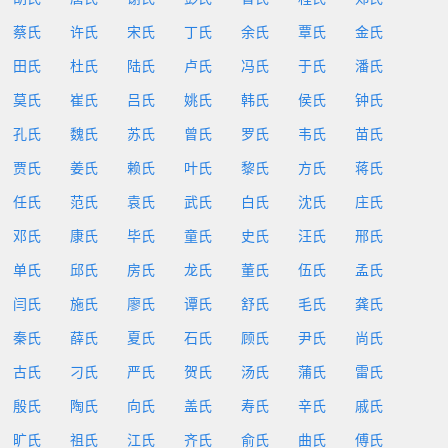
蔡氏
许氏
宋氏
丁氏
余氏
覃氏
金氏
田氏
杜氏
陆氏
卢氏
冯氏
于氏
潘氏
莫氏
崔氏
吕氏
姚氏
韩氏
侯氏
钟氏
孔氏
魏氏
苏氏
曾氏
罗氏
韦氏
苗氏
贾氏
姜氏
赖氏
叶氏
黎氏
方氏
蒋氏
任氏
范氏
袁氏
武氏
白氏
沈氏
庄氏
邓氏
康氏
毕氏
童氏
史氏
汪氏
邢氏
单氏
邱氏
房氏
龙氏
董氏
伍氏
孟氏
闫氏
施氏
廖氏
谭氏
舒氏
毛氏
龚氏
秦氏
薛氏
夏氏
石氏
顾氏
尹氏
尚氏
古氏
刁氏
严氏
贺氏
汤氏
蒲氏
雷氏
殷氏
陶氏
向氏
盖氏
寿氏
辛氏
戚氏
旷氏
祖氏
江氏
齐氏
俞氏
曲氏
傅氏