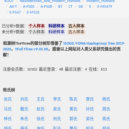
ROOT
Neanderthals_And_Modern_Humans
Modern_Humans
A0-T
A-P305
A-P108
BT
CT
DE
E
E-M5479
E-P147
E-M132
已分析Y数据：
个人样本
科研样本
古人样本
未分析Y数据：
个人样本
科研样本
古人样本
祖源树TheYtree的部分树形借鉴了
ISOGG Y-DNA Haplogroup Tree 2019-
2020
，
YFull YTree v9.05.00
，感谢以上网站对人类父系研究做出的贡
献！
注册会员数：10102 最近登录：48 最近注册：4 在线：613
姓氏树
张氏
刘氏
王氏
李氏
陈氏
萧氏
杨氏
马氏
戴氏
赵氏
吴氏
黄氏
孙氏
周氏
林氏
朱氏
徐氏
何氏
郭氏
梁氏
高氏
胡氏
唐氏
谢氏
彭氏
曹氏
程氏
郑氏