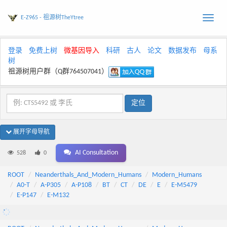
E-Z965 - 祖源树TheYtree
Toggle
naviga
登录
免费上树
微基因导入
科研
古人
论文
数据发布
母系
树
祖源树用户群（Q群764507041）
展开字母导航
AI Consultation
528
0
ROOT
Neanderthals_And_Modern_Humans
Modern_Humans
A0-T
A-P305
A-P108
BT
CT
DE
E
E-M5479
E-P147
E-M132