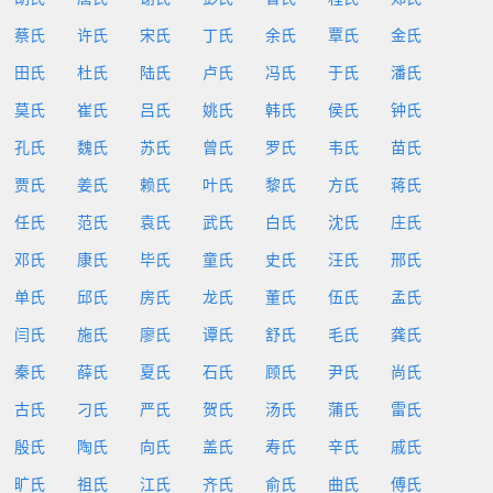
蔡氏
许氏
宋氏
丁氏
余氏
覃氏
金氏
田氏
杜氏
陆氏
卢氏
冯氏
于氏
潘氏
莫氏
崔氏
吕氏
姚氏
韩氏
侯氏
钟氏
孔氏
魏氏
苏氏
曾氏
罗氏
韦氏
苗氏
贾氏
姜氏
赖氏
叶氏
黎氏
方氏
蒋氏
任氏
范氏
袁氏
武氏
白氏
沈氏
庄氏
邓氏
康氏
毕氏
童氏
史氏
汪氏
邢氏
单氏
邱氏
房氏
龙氏
董氏
伍氏
孟氏
闫氏
施氏
廖氏
谭氏
舒氏
毛氏
龚氏
秦氏
薛氏
夏氏
石氏
顾氏
尹氏
尚氏
古氏
刁氏
严氏
贺氏
汤氏
蒲氏
雷氏
殷氏
陶氏
向氏
盖氏
寿氏
辛氏
戚氏
旷氏
祖氏
江氏
齐氏
俞氏
曲氏
傅氏