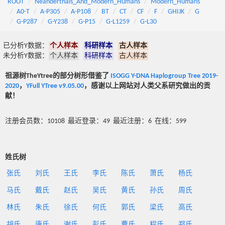
ROOT
Neanderthals_And_Modern_Humans
Modern_Humans
A0-T
A-P305
A-P108
BT
CT
CF
F
GHIJK
G
G-P287
G-Y238
G-P15
G-L1259
G-L30
已分析Y数据：
个人样本
科研样本
古人样本
未分析Y数据：
个人样本
科研样本
古人样本
祖源树TheYtree的部分树形借鉴了
ISOGG Y-DNA Haplogroup Tree 2019-
2020
，
YFull YTree v9.05.00
，感谢以上网站对人类父系研究做出的贡
献！
注册会员数：10108 最近登录：49 最近注册：6 在线：599
姓氏树
张氏
刘氏
王氏
李氏
陈氏
萧氏
杨氏
马氏
戴氏
赵氏
吴氏
黄氏
孙氏
周氏
林氏
朱氏
徐氏
何氏
郭氏
梁氏
高氏
胡氏
唐氏
谢氏
彭氏
曹氏
程氏
郑氏