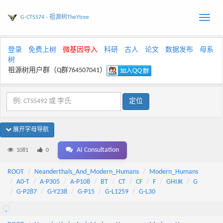
G-CTS574 - 祖源树TheYtree
Toggle
naviga
登录
免费上树
微基因导入
科研
古人
论文
数据发布
母系
树
祖源树用户群（Q群764507041）
展开字母导航
AI Consultation
1081
0
ROOT
Neanderthals_And_Modern_Humans
Modern_Humans
A0-T
A-P305
A-P108
BT
CT
CF
F
GHIJK
G
G-P287
G-Y238
G-P15
G-L1259
G-L30