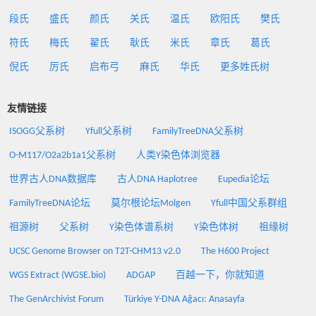
段氏
盛氏
颜氏
关氏
温氏
欧阳氏
樊氏
符氏
梅氏
翟氏
耿氏
米氏
章氏
葛氏
倪氏
厉氏
启布弓
麻氏
华氏
更多姓氏树
友情链接
ISOGG父系树
Yfull父系树
FamilyTreeDNA父系树
O-M117/O2a2b1a1父系树
人类Y染色体浏览器
世界古人DNA数据库
古人DNA Haplotree
Eupedia论坛
FamilyTreeDNA论坛
莫尔根论坛Molgen
Yfull中国父系群组
祖源树
父系树
Y染色体谱系树
Y染色体树
祖缘树
UCSC Genome Browser on T2T-CHM13 v2.0
The H600 Project
WGS Extract (WGSE.bio)
ADGAP
百越一下，你就知道
The GenArchivist Forum
Türkiye Y-DNA Ağacı: Anasayfa