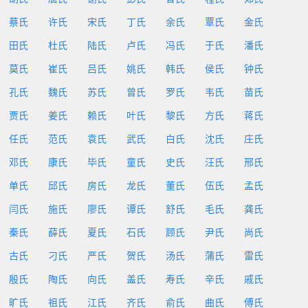
蔡氏
许氏
宋氏
丁氏
余氏
覃氏
金氏
田氏
杜氏
陆氏
卢氏
冯氏
于氏
潘氏
莫氏
崔氏
吕氏
姚氏
韩氏
侯氏
钟氏
孔氏
魏氏
苏氏
曾氏
罗氏
韦氏
苗氏
贾氏
姜氏
赖氏
叶氏
黎氏
方氏
蒋氏
任氏
范氏
袁氏
武氏
白氏
沈氏
庄氏
邓氏
康氏
毕氏
童氏
史氏
汪氏
邢氏
单氏
邱氏
房氏
龙氏
董氏
伍氏
孟氏
闫氏
施氏
廖氏
谭氏
舒氏
毛氏
龚氏
秦氏
薛氏
夏氏
石氏
顾氏
尹氏
尚氏
古氏
刁氏
严氏
贺氏
汤氏
蒲氏
雷氏
殷氏
陶氏
向氏
盖氏
寿氏
辛氏
戚氏
旷氏
祖氏
江氏
齐氏
俞氏
曲氏
傅氏