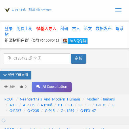
G-PF3148 - 祖源树TheYtree
Toggle
naviga
登录
免费上树
微基因导入
科研
古人
论文
数据发布
母系
树
祖源树用户群（Q群764507041）
展开字母导航
AI Consultation
569
0
ROOT
Neanderthals_And_Modern_Humans
Modern_Humans
A0-T
A-P305
A-P108
BT
CT
CF
F
GHIJK
G
G-P287
G-Y238
G-P15
G-L1259
G-PF3147