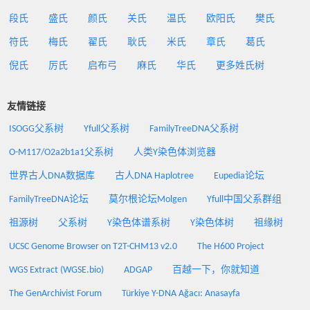
段氏
盛氏
颜氏
关氏
温氏
欧阳氏
樊氏
符氏
梅氏
翟氏
耿氏
米氏
章氏
葛氏
倪氏
厉氏
启布弓
麻氏
华氏
更多姓氏树
友情链接
ISOGG父系树
Yfull父系树
FamilyTreeDNA父系树
O-M117/O2a2b1a1父系树
人类Y染色体浏览器
世界古人DNA数据库
古人DNA Haplotree
Eupedia论坛
FamilyTreeDNA论坛
莫尔根论坛Molgen
Yfull中国父系群组
祖源树
父系树
Y染色体谱系树
Y染色体树
祖缘树
UCSC Genome Browser on T2T-CHM13 v2.0
The H600 Project
WGS Extract (WGSE.bio)
ADGAP
百越一下，你就知道
The GenArchivist Forum
Türkiye Y-DNA Ağacı: Anasayfa