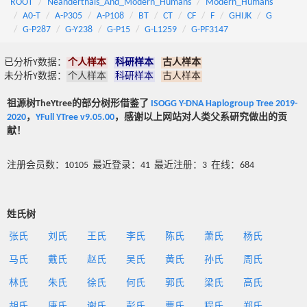
ROOT
Neanderthals_And_Modern_Humans
Modern_Humans
A0-T
A-P305
A-P108
BT
CT
CF
F
GHIJK
G
G-P287
G-Y238
G-P15
G-L1259
G-PF3147
已分析Y数据：
个人样本
科研样本
古人样本
未分析Y数据：
个人样本
科研样本
古人样本
祖源树TheYtree的部分树形借鉴了
ISOGG Y-DNA Haplogroup Tree 2019-
2020
，
YFull YTree v9.05.00
，感谢以上网站对人类父系研究做出的贡
献！
注册会员数：10105 最近登录：41 最近注册：3 在线：684
姓氏树
张氏
刘氏
王氏
李氏
陈氏
萧氏
杨氏
马氏
戴氏
赵氏
吴氏
黄氏
孙氏
周氏
林氏
朱氏
徐氏
何氏
郭氏
梁氏
高氏
胡氏
唐氏
谢氏
彭氏
曹氏
程氏
郑氏