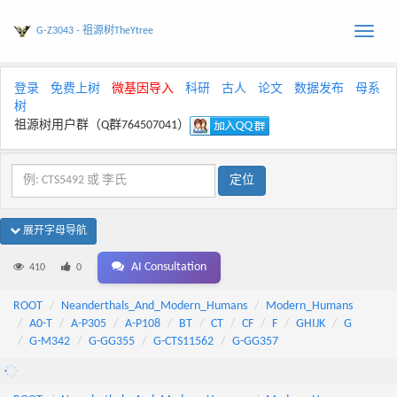
G-Z3043 - 祖源树TheYtree
Toggle
naviga
登录
免费上树
微基因导入
科研
古人
论文
数据发布
母系
树
祖源树用户群（Q群764507041）
展开字母导航
AI Consultation
410
0
ROOT
Neanderthals_And_Modern_Humans
Modern_Humans
A0-T
A-P305
A-P108
BT
CT
CF
F
GHIJK
G
G-M342
G-GG355
G-CTS11562
G-GG357