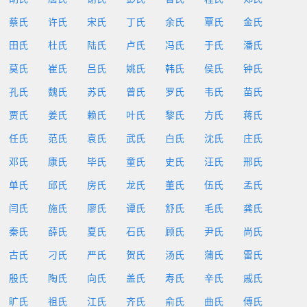
蔡氏
许氏
宋氏
丁氏
余氏
覃氏
金氏
田氏
杜氏
陆氏
卢氏
冯氏
于氏
潘氏
莫氏
崔氏
吕氏
姚氏
韩氏
侯氏
钟氏
孔氏
魏氏
苏氏
曾氏
罗氏
韦氏
苗氏
贾氏
姜氏
赖氏
叶氏
黎氏
方氏
蒋氏
任氏
范氏
袁氏
武氏
白氏
沈氏
庄氏
邓氏
康氏
毕氏
童氏
史氏
汪氏
邢氏
单氏
邱氏
房氏
龙氏
董氏
伍氏
孟氏
闫氏
施氏
廖氏
谭氏
舒氏
毛氏
龚氏
秦氏
薛氏
夏氏
石氏
顾氏
尹氏
尚氏
古氏
刁氏
严氏
贺氏
汤氏
蒲氏
雷氏
殷氏
陶氏
向氏
盖氏
寿氏
辛氏
戚氏
旷氏
祖氏
江氏
齐氏
俞氏
曲氏
傅氏