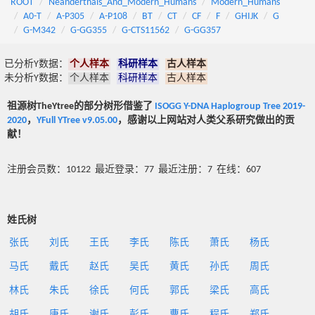
ROOT
Neanderthals_And_Modern_Humans
Modern_Humans
A0-T
A-P305
A-P108
BT
CT
CF
F
GHIJK
G
G-M342
G-GG355
G-CTS11562
G-GG357
已分析Y数据：
个人样本
科研样本
古人样本
未分析Y数据：
个人样本
科研样本
古人样本
祖源树TheYtree的部分树形借鉴了
ISOGG Y-DNA Haplogroup Tree 2019-
2020
，
YFull YTree v9.05.00
，感谢以上网站对人类父系研究做出的贡
献！
注册会员数：10122 最近登录：77 最近注册：7 在线：607
姓氏树
张氏
刘氏
王氏
李氏
陈氏
萧氏
杨氏
马氏
戴氏
赵氏
吴氏
黄氏
孙氏
周氏
林氏
朱氏
徐氏
何氏
郭氏
梁氏
高氏
胡氏
唐氏
谢氏
彭氏
曹氏
程氏
郑氏