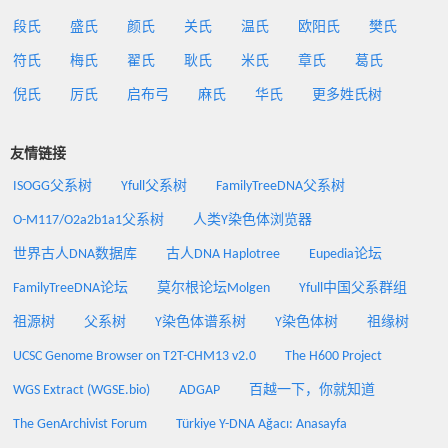
段氏
盛氏
颜氏
关氏
温氏
欧阳氏
樊氏
符氏
梅氏
翟氏
耿氏
米氏
章氏
葛氏
倪氏
厉氏
启布弓
麻氏
华氏
更多姓氏树
友情链接
ISOGG父系树
Yfull父系树
FamilyTreeDNA父系树
O-M117/O2a2b1a1父系树
人类Y染色体浏览器
世界古人DNA数据库
古人DNA Haplotree
Eupedia论坛
FamilyTreeDNA论坛
莫尔根论坛Molgen
Yfull中国父系群组
祖源树
父系树
Y染色体谱系树
Y染色体树
祖缘树
UCSC Genome Browser on T2T-CHM13 v2.0
The H600 Project
WGS Extract (WGSE.bio)
ADGAP
百越一下，你就知道
The GenArchivist Forum
Türkiye Y-DNA Ağacı: Anasayfa