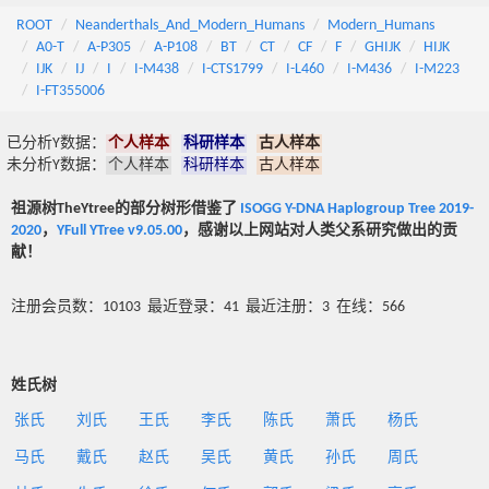
ROOT
Neanderthals_And_Modern_Humans
Modern_Humans
A0-T
A-P305
A-P108
BT
CT
CF
F
GHIJK
HIJK
IJK
IJ
I
I-M438
I-CTS1799
I-L460
I-M436
I-M223
I-FT355006
已分析Y数据：
个人样本
科研样本
古人样本
未分析Y数据：
个人样本
科研样本
古人样本
祖源树TheYtree的部分树形借鉴了
ISOGG Y-DNA Haplogroup Tree 2019-
2020
，
YFull YTree v9.05.00
，感谢以上网站对人类父系研究做出的贡
献！
注册会员数：10103 最近登录：41 最近注册：3 在线：566
姓氏树
张氏
刘氏
王氏
李氏
陈氏
萧氏
杨氏
马氏
戴氏
赵氏
吴氏
黄氏
孙氏
周氏