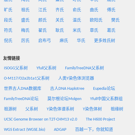
旷氏
祖氏
江氏
齐氏
俞氏
曲氏
傅氏
段氏
盛氏
颜氏
关氏
温氏
欧阳氏
樊氏
符氏
梅氏
翟氏
耿氏
米氏
章氏
葛氏
倪氏
厉氏
启布弓
麻氏
华氏
更多姓氏树
友情链接
ISOGG父系树
Yfull父系树
FamilyTreeDNA父系树
O-M117/O2a2b1a1父系树
人类Y染色体浏览器
世界古人DNA数据库
古人DNA Haplotree
Eupedia论坛
FamilyTreeDNA论坛
莫尔根论坛Molgen
Yfull中国父系群组
祖源树
父系树
Y染色体谱系树
Y染色体树
祖缘树
UCSC Genome Browser on T2T-CHM13 v2.0
The H600 Project
WGS Extract (WGSE.bio)
ADGAP
百越一下，你就知道