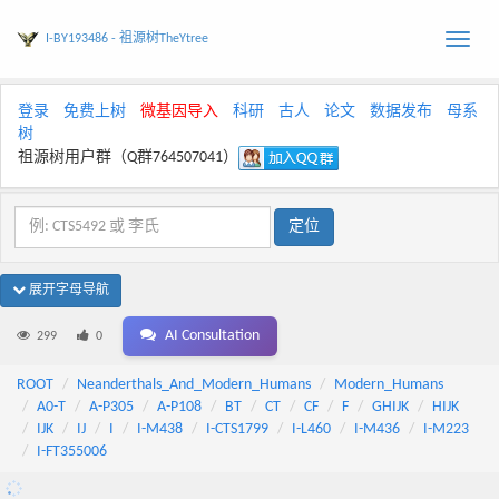
I-BY193486 - 祖源树TheYtree
Toggle
naviga
登录
免费上树
微基因导入
科研
古人
论文
数据发布
母系
树
祖源树用户群（Q群764507041）
展开字母导航
AI Consultation
299
0
ROOT
Neanderthals_And_Modern_Humans
Modern_Humans
A0-T
A-P305
A-P108
BT
CT
CF
F
GHIJK
HIJK
IJK
IJ
I
I-M438
I-CTS1799
I-L460
I-M436
I-M223
I-FT355006