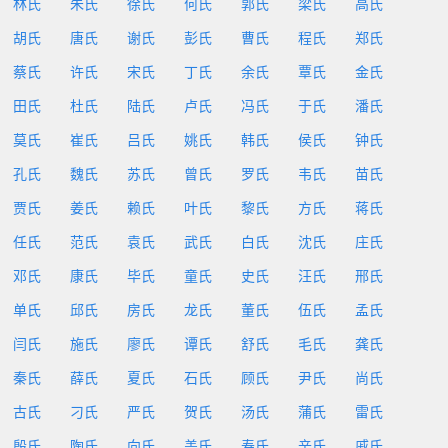
林氏
朱氏
徐氏
何氏
郭氏
梁氏
高氏
胡氏
唐氏
谢氏
彭氏
曹氏
程氏
郑氏
蔡氏
许氏
宋氏
丁氏
余氏
覃氏
金氏
田氏
杜氏
陆氏
卢氏
冯氏
于氏
潘氏
莫氏
崔氏
吕氏
姚氏
韩氏
侯氏
钟氏
孔氏
魏氏
苏氏
曾氏
罗氏
韦氏
苗氏
贾氏
姜氏
赖氏
叶氏
黎氏
方氏
蒋氏
任氏
范氏
袁氏
武氏
白氏
沈氏
庄氏
邓氏
康氏
毕氏
童氏
史氏
汪氏
邢氏
单氏
邱氏
房氏
龙氏
董氏
伍氏
孟氏
闫氏
施氏
廖氏
谭氏
舒氏
毛氏
龚氏
秦氏
薛氏
夏氏
石氏
顾氏
尹氏
尚氏
古氏
刁氏
严氏
贺氏
汤氏
蒲氏
雷氏
殷氏
陶氏
向氏
盖氏
寿氏
辛氏
戚氏