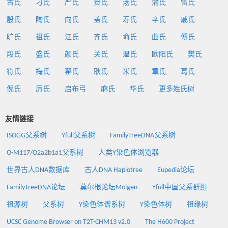
古氏
刁氏
严氏
贺氏
汤氏
蒲氏
雷氏
殷氏
陶氏
向氏
盖氏
寿氏
辛氏
戚氏
旷氏
祖氏
江氏
齐氏
俞氏
曲氏
傅氏
段氏
盛氏
颜氏
关氏
温氏
欧阳氏
樊氏
符氏
梅氏
翟氏
耿氏
米氏
章氏
葛氏
倪氏
厉氏
启布弓
麻氏
华氏
更多姓氏树
友情链接
ISOGG父系树
Yfull父系树
FamilyTreeDNA父系树
O-M117/O2a2b1a1父系树
人类Y染色体浏览器
世界古人DNA数据库
古人DNA Haplotree
Eupedia论坛
FamilyTreeDNA论坛
莫尔根论坛Molgen
Yfull中国父系群组
祖源树
父系树
Y染色体谱系树
Y染色体树
祖缘树
UCSC Genome Browser on T2T-CHM13 v2.0
The H600 Project