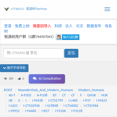
I-FT40113 - 祖源树TheYtree
Toggle
naviga
登录
免费上树
微基因导入
科研
古人
论文
数据发布
母系
树
祖源树用户群（Q群764507041）
展开字母导航
AI Consultation
189
0
ROOT
Neanderthals_And_Modern_Humans
Modern_Humans
A0-T
A-P305
A-P108
BT
CT
CF
F
GHIJK
HIJK
IJK
IJ
I
I-M438
I-CTS1799
I-L460
I-P37
I-M423
I-L621
I-CTS10936
I-S19848
I-CTS4002
I-CTS5966
I-S9952
I-Y4460
I-B57
I-Y3106
I-Y3118