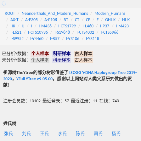
ROOT
Neanderthals_And_Modern_Humans
Modern_Humans
A0-T
A-P305
A-P108
BT
CT
CF
F
GHIJK
HIJK
IJK
IJ
I
I-M438
I-CTS1799
I-L460
I-P37
I-M423
I-L621
I-CTS10936
I-S19848
I-CTS4002
I-CTS5966
I-S9952
I-Y4460
I-B57
I-Y3106
I-Y3118
已分析Y数据：
个人样本
科研样本
古人样本
未分析Y数据：
个人样本
科研样本
古人样本
祖源树TheYtree的部分树形借鉴了
ISOGG Y-DNA Haplogroup Tree 2019-
2020
，
YFull YTree v9.05.00
，感谢以上网站对人类父系研究做出的贡
献！
注册会员数：10102 最近登录：57 最近注册：11 在线：740
姓氏树
张氏
刘氏
王氏
李氏
陈氏
萧氏
杨氏