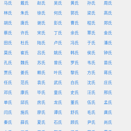
马氏
戴氏
赵氏
吴氏
黄氏
孙氏
周氏
林氏
朱氏
徐氏
何氏
郭氏
梁氏
高氏
胡氏
唐氏
谢氏
彭氏
曹氏
程氏
郑氏
蔡氏
许氏
宋氏
丁氏
余氏
覃氏
金氏
田氏
杜氏
陆氏
卢氏
冯氏
于氏
潘氏
莫氏
崔氏
吕氏
姚氏
韩氏
侯氏
钟氏
孔氏
魏氏
苏氏
曾氏
罗氏
韦氏
苗氏
贾氏
姜氏
赖氏
叶氏
黎氏
方氏
蒋氏
任氏
范氏
袁氏
武氏
白氏
沈氏
庄氏
邓氏
康氏
毕氏
童氏
史氏
汪氏
邢氏
单氏
邱氏
房氏
龙氏
董氏
伍氏
孟氏
闫氏
施氏
廖氏
谭氏
舒氏
毛氏
龚氏
秦氏
薛氏
夏氏
石氏
顾氏
尹氏
尚氏