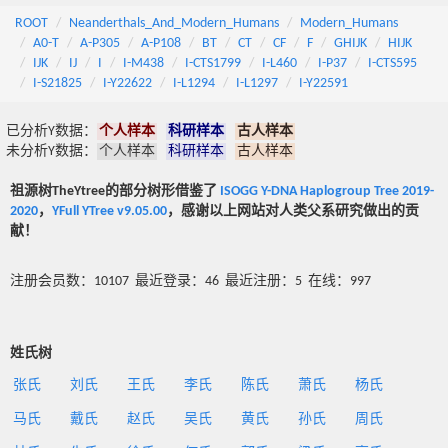
ROOT
Neanderthals_And_Modern_Humans
Modern_Humans
A0-T
A-P305
A-P108
BT
CT
CF
F
GHIJK
HIJK
IJK
IJ
I
I-M438
I-CTS1799
I-L460
I-P37
I-CTS595
I-S21825
I-Y22622
I-L1294
I-L1297
I-Y22591
已分析Y数据：
个人样本
科研样本
古人样本
未分析Y数据：
个人样本
科研样本
古人样本
祖源树TheYtree的部分树形借鉴了
ISOGG Y-DNA Haplogroup Tree 2019-
2020
，
YFull YTree v9.05.00
，感谢以上网站对人类父系研究做出的贡
献！
注册会员数：10107 最近登录：46 最近注册：5 在线：997
姓氏树
张氏
刘氏
王氏
李氏
陈氏
萧氏
杨氏
马氏
戴氏
赵氏
吴氏
黄氏
孙氏
周氏