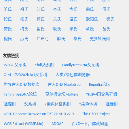
旷氏
祖氏
江氏
齐氏
俞氏
曲氏
傅氏
段氏
盛氏
颜氏
关氏
温氏
欧阳氏
樊氏
符氏
梅氏
翟氏
耿氏
米氏
章氏
葛氏
倪氏
厉氏
启布弓
麻氏
华氏
更多姓氏树
友情链接
ISOGG父系树
Yfull父系树
FamilyTreeDNA父系树
O-M117/O2a2b1a1父系树
人类Y染色体浏览器
世界古人DNA数据库
古人DNA Haplotree
Eupedia论坛
FamilyTreeDNA论坛
莫尔根论坛Molgen
Yfull中国父系群组
祖源树
父系树
Y染色体谱系树
Y染色体树
祖缘树
UCSC Genome Browser on T2T-CHM13 v2.0
The H600 Project
WGS Extract (WGSE.bio)
ADGAP
百越一下，你就知道