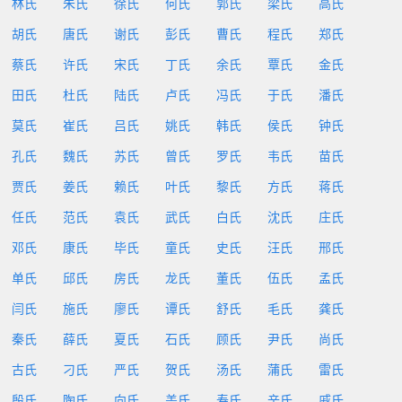
林氏
朱氏
徐氏
何氏
郭氏
梁氏
高氏
胡氏
唐氏
谢氏
彭氏
曹氏
程氏
郑氏
蔡氏
许氏
宋氏
丁氏
余氏
覃氏
金氏
田氏
杜氏
陆氏
卢氏
冯氏
于氏
潘氏
莫氏
崔氏
吕氏
姚氏
韩氏
侯氏
钟氏
孔氏
魏氏
苏氏
曾氏
罗氏
韦氏
苗氏
贾氏
姜氏
赖氏
叶氏
黎氏
方氏
蒋氏
任氏
范氏
袁氏
武氏
白氏
沈氏
庄氏
邓氏
康氏
毕氏
童氏
史氏
汪氏
邢氏
单氏
邱氏
房氏
龙氏
董氏
伍氏
孟氏
闫氏
施氏
廖氏
谭氏
舒氏
毛氏
龚氏
秦氏
薛氏
夏氏
石氏
顾氏
尹氏
尚氏
古氏
刁氏
严氏
贺氏
汤氏
蒲氏
雷氏
殷氏
陶氏
向氏
盖氏
寿氏
辛氏
戚氏