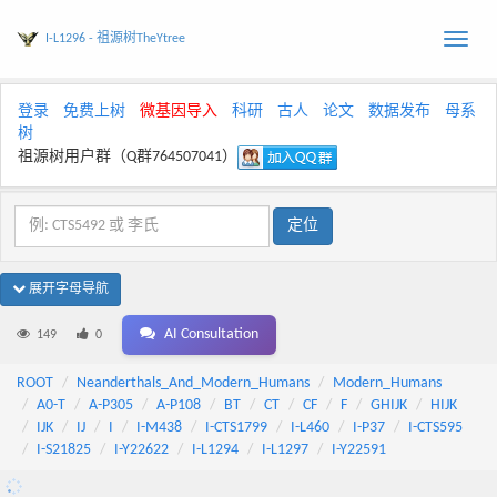
I-L1296 - 祖源树TheYtree
Toggle
naviga
登录
免费上树
微基因导入
科研
古人
论文
数据发布
母系
树
祖源树用户群（Q群764507041）
展开字母导航
AI Consultation
149
0
ROOT
Neanderthals_And_Modern_Humans
Modern_Humans
A0-T
A-P305
A-P108
BT
CT
CF
F
GHIJK
HIJK
IJK
IJ
I
I-M438
I-CTS1799
I-L460
I-P37
I-CTS595
I-S21825
I-Y22622
I-L1294
I-L1297
I-Y22591