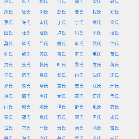
林氏
朱氏
徐氏
何氏
郭氏
梁氏
高氏
胡氏
唐氏
谢氏
彭氏
曹氏
程氏
郑氏
蔡氏
许氏
宋氏
丁氏
余氏
覃氏
金氏
田氏
杜氏
陆氏
卢氏
冯氏
于氏
潘氏
莫氏
崔氏
吕氏
姚氏
韩氏
侯氏
钟氏
孔氏
魏氏
苏氏
曾氏
罗氏
韦氏
苗氏
贾氏
姜氏
赖氏
叶氏
黎氏
方氏
蒋氏
任氏
范氏
袁氏
武氏
白氏
沈氏
庄氏
邓氏
康氏
毕氏
童氏
史氏
汪氏
邢氏
单氏
邱氏
房氏
龙氏
董氏
伍氏
孟氏
闫氏
施氏
廖氏
谭氏
舒氏
毛氏
龚氏
秦氏
薛氏
夏氏
石氏
顾氏
尹氏
尚氏
古氏
刁氏
严氏
贺氏
汤氏
蒲氏
雷氏
殷氏
陶氏
向氏
盖氏
寿氏
辛氏
戚氏