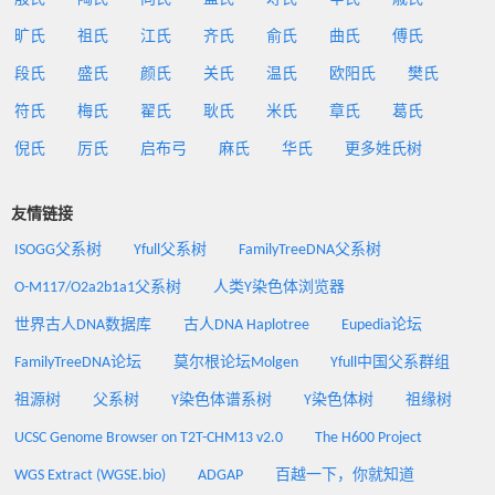
旷氏
祖氏
江氏
齐氏
俞氏
曲氏
傅氏
段氏
盛氏
颜氏
关氏
温氏
欧阳氏
樊氏
符氏
梅氏
翟氏
耿氏
米氏
章氏
葛氏
倪氏
厉氏
启布弓
麻氏
华氏
更多姓氏树
友情链接
ISOGG父系树
Yfull父系树
FamilyTreeDNA父系树
O-M117/O2a2b1a1父系树
人类Y染色体浏览器
世界古人DNA数据库
古人DNA Haplotree
Eupedia论坛
FamilyTreeDNA论坛
莫尔根论坛Molgen
Yfull中国父系群组
祖源树
父系树
Y染色体谱系树
Y染色体树
祖缘树
UCSC Genome Browser on T2T-CHM13 v2.0
The H600 Project
WGS Extract (WGSE.bio)
ADGAP
百越一下，你就知道