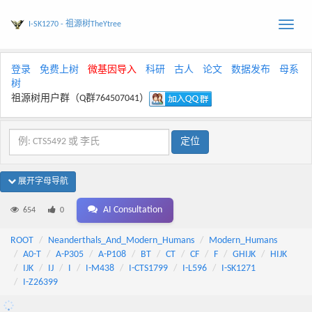
I-SK1270 - 祖源树TheYtree
Toggle
naviga
登录
免费上树
微基因导入
科研
古人
论文
数据发布
母系
树
祖源树用户群（Q群764507041）
展开字母导航
AI Consultation
654
0
ROOT
Neanderthals_And_Modern_Humans
Modern_Humans
A0-T
A-P305
A-P108
BT
CT
CF
F
GHIJK
HIJK
IJK
IJ
I
I-M438
I-CTS1799
I-L596
I-SK1271
I-Z26399