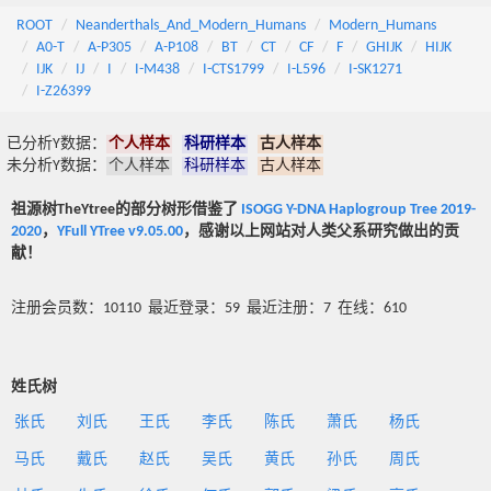
ROOT
Neanderthals_And_Modern_Humans
Modern_Humans
A0-T
A-P305
A-P108
BT
CT
CF
F
GHIJK
HIJK
IJK
IJ
I
I-M438
I-CTS1799
I-L596
I-SK1271
I-Z26399
已分析Y数据：
个人样本
科研样本
古人样本
未分析Y数据：
个人样本
科研样本
古人样本
祖源树TheYtree的部分树形借鉴了
ISOGG Y-DNA Haplogroup Tree 2019-
2020
，
YFull YTree v9.05.00
，感谢以上网站对人类父系研究做出的贡
献！
注册会员数：10110 最近登录：59 最近注册：7 在线：610
姓氏树
张氏
刘氏
王氏
李氏
陈氏
萧氏
杨氏
马氏
戴氏
赵氏
吴氏
黄氏
孙氏
周氏