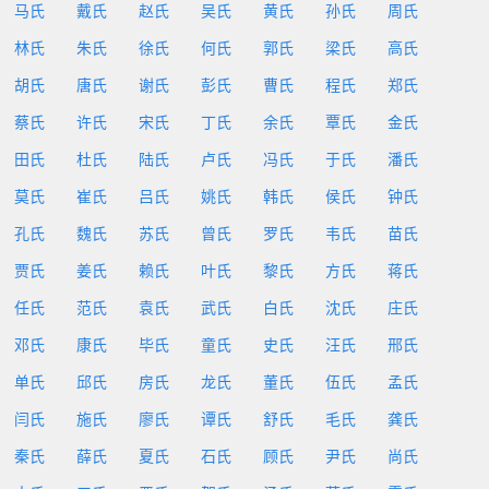
马氏
戴氏
赵氏
吴氏
黄氏
孙氏
周氏
林氏
朱氏
徐氏
何氏
郭氏
梁氏
高氏
胡氏
唐氏
谢氏
彭氏
曹氏
程氏
郑氏
蔡氏
许氏
宋氏
丁氏
余氏
覃氏
金氏
田氏
杜氏
陆氏
卢氏
冯氏
于氏
潘氏
莫氏
崔氏
吕氏
姚氏
韩氏
侯氏
钟氏
孔氏
魏氏
苏氏
曾氏
罗氏
韦氏
苗氏
贾氏
姜氏
赖氏
叶氏
黎氏
方氏
蒋氏
任氏
范氏
袁氏
武氏
白氏
沈氏
庄氏
邓氏
康氏
毕氏
童氏
史氏
汪氏
邢氏
单氏
邱氏
房氏
龙氏
董氏
伍氏
孟氏
闫氏
施氏
廖氏
谭氏
舒氏
毛氏
龚氏
秦氏
薛氏
夏氏
石氏
顾氏
尹氏
尚氏