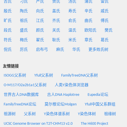
古氏
刁氏
严氏
贺氏
汤氏
蒲氏
雷氏
殷氏
陶氏
向氏
盖氏
寿氏
辛氏
戚氏
旷氏
祖氏
江氏
齐氏
俞氏
曲氏
傅氏
段氏
盛氏
颜氏
关氏
温氏
欧阳氏
樊氏
符氏
梅氏
翟氏
耿氏
米氏
章氏
葛氏
倪氏
厉氏
启布弓
麻氏
华氏
更多姓氏树
友情链接
ISOGG父系树
Yfull父系树
FamilyTreeDNA父系树
O-M117/O2a2b1a1父系树
人类Y染色体浏览器
世界古人DNA数据库
古人DNA Haplotree
Eupedia论坛
FamilyTreeDNA论坛
莫尔根论坛Molgen
Yfull中国父系群组
祖源树
父系树
Y染色体谱系树
Y染色体树
祖缘树
UCSC Genome Browser on T2T-CHM13 v2.0
The H600 Project