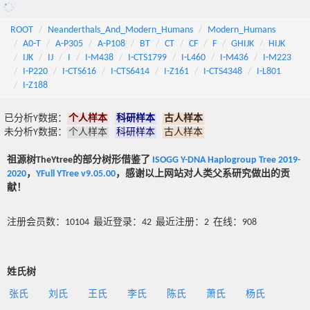
ROOT
Neanderthals_And_Modern_Humans
Modern_Humans
A0-T
A-P305
A-P108
BT
CT
CF
F
GHIJK
HIJK
IJK
IJ
I
I-M438
I-CTS1799
I-L460
I-M436
I-M223
I-P220
I-CTS616
I-CTS6414
I-Z161
I-CTS4348
I-L801
I-Z188
已分析Y数据：
个人样本
科研样本
古人样本
未分析Y数据：
个人样本
科研样本
古人样本
祖源树TheYtree的部分树形借鉴了
ISOGG Y-DNA Haplogroup Tree 2019-
2020
，
YFull YTree v9.05.00
，感谢以上网站对人类父系研究做出的贡
献！
注册会员数：10104 最近登录：42 最近注册：2 在线：908
姓氏树
张氏
刘氏
王氏
李氏
陈氏
萧氏
杨氏