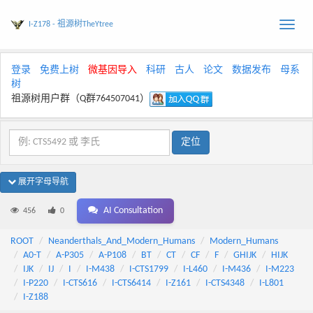
I-Z178 - 祖源树TheYtree
Toggle
naviga
登录
免费上树
微基因导入
科研
古人
论文
数据发布
母系
树
祖源树用户群（Q群764507041）
展开字母导航
AI Consultation
456
0
ROOT
Neanderthals_And_Modern_Humans
Modern_Humans
A0-T
A-P305
A-P108
BT
CT
CF
F
GHIJK
HIJK
IJK
IJ
I
I-M438
I-CTS1799
I-L460
I-M436
I-M223
I-P220
I-CTS616
I-CTS6414
I-Z161
I-CTS4348
I-L801
I-Z188