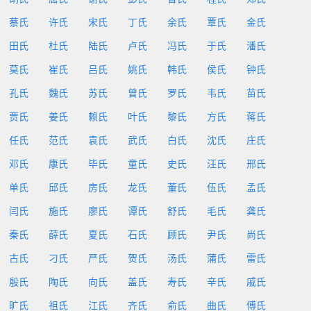
蔡氏
许氏
宋氏
丁氏
余氏
覃氏
金氏
田氏
杜氏
陆氏
卢氏
冯氏
于氏
潘氏
莫氏
崔氏
吕氏
姚氏
韩氏
侯氏
钟氏
孔氏
魏氏
苏氏
曾氏
罗氏
韦氏
苗氏
贾氏
姜氏
赖氏
叶氏
黎氏
方氏
蒋氏
任氏
范氏
袁氏
武氏
白氏
沈氏
庄氏
邓氏
康氏
毕氏
童氏
史氏
汪氏
邢氏
单氏
邱氏
房氏
龙氏
董氏
伍氏
孟氏
闫氏
施氏
廖氏
谭氏
舒氏
毛氏
龚氏
秦氏
薛氏
夏氏
石氏
顾氏
尹氏
尚氏
古氏
刁氏
严氏
贺氏
汤氏
蒲氏
雷氏
殷氏
陶氏
向氏
盖氏
寿氏
辛氏
戚氏
旷氏
祖氏
江氏
齐氏
俞氏
曲氏
傅氏