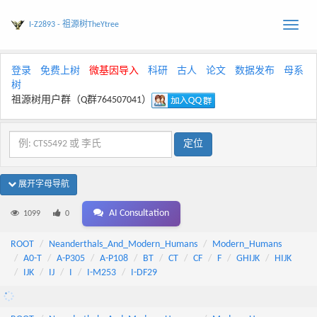
I-Z2893 - 祖源树TheYtree
Toggle
naviga
登录
免费上树
微基因导入
科研
古人
论文
数据发布
母系
树
祖源树用户群（Q群764507041）
展开字母导航
AI Consultation
1099
0
ROOT
Neanderthals_And_Modern_Humans
Modern_Humans
A0-T
A-P305
A-P108
BT
CT
CF
F
GHIJK
HIJK
IJK
IJ
I
I-M253
I-DF29