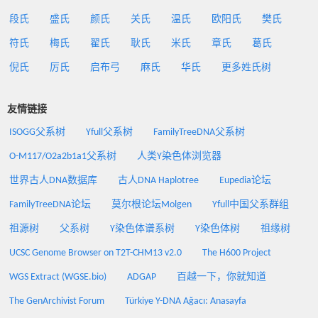
段氏
盛氏
颜氏
关氏
温氏
欧阳氏
樊氏
符氏
梅氏
翟氏
耿氏
米氏
章氏
葛氏
倪氏
厉氏
启布弓
麻氏
华氏
更多姓氏树
友情链接
ISOGG父系树
Yfull父系树
FamilyTreeDNA父系树
O-M117/O2a2b1a1父系树
人类Y染色体浏览器
世界古人DNA数据库
古人DNA Haplotree
Eupedia论坛
FamilyTreeDNA论坛
莫尔根论坛Molgen
Yfull中国父系群组
祖源树
父系树
Y染色体谱系树
Y染色体树
祖缘树
UCSC Genome Browser on T2T-CHM13 v2.0
The H600 Project
WGS Extract (WGSE.bio)
ADGAP
百越一下，你就知道
The GenArchivist Forum
Türkiye Y-DNA Ağacı: Anasayfa