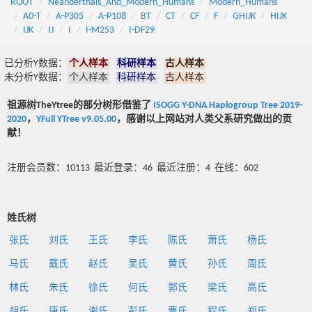
ROOT
Neanderthals_And_Modern_Humans
Modern_Humans
A0-T
A-P305
A-P108
BT
CT
CF
F
GHIJK
HIJK
IJK
IJ
I
I-M253
I-DF29
已分析Y数据：
个人样本
科研样本
古人样本
未分析Y数据：
个人样本
科研样本
古人样本
祖源树TheYtree的部分树形借鉴了
ISOGG Y-DNA Haplogroup Tree 2019-
2020
，
YFull YTree v9.05.00
，感谢以上网站对人类父系研究做出的贡
献！
注册会员数：10113 最近登录：46 最近注册：4 在线：602
姓氏树
张氏
刘氏
王氏
李氏
陈氏
萧氏
杨氏
马氏
戴氏
赵氏
吴氏
黄氏
孙氏
周氏
林氏
朱氏
徐氏
何氏
郭氏
梁氏
高氏
胡氏
唐氏
谢氏
彭氏
曹氏
程氏
郑氏