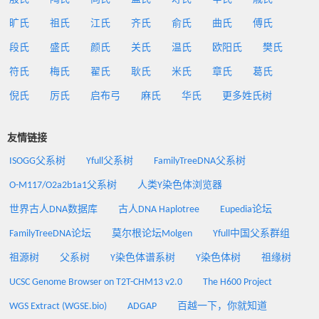
旷氏
祖氏
江氏
齐氏
俞氏
曲氏
傅氏
段氏
盛氏
颜氏
关氏
温氏
欧阳氏
樊氏
符氏
梅氏
翟氏
耿氏
米氏
章氏
葛氏
倪氏
厉氏
启布弓
麻氏
华氏
更多姓氏树
友情链接
ISOGG父系树
Yfull父系树
FamilyTreeDNA父系树
O-M117/O2a2b1a1父系树
人类Y染色体浏览器
世界古人DNA数据库
古人DNA Haplotree
Eupedia论坛
FamilyTreeDNA论坛
莫尔根论坛Molgen
Yfull中国父系群组
祖源树
父系树
Y染色体谱系树
Y染色体树
祖缘树
UCSC Genome Browser on T2T-CHM13 v2.0
The H600 Project
WGS Extract (WGSE.bio)
ADGAP
百越一下，你就知道