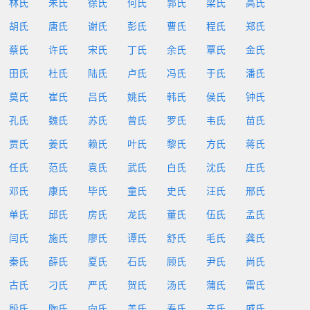
林氏
朱氏
徐氏
何氏
郭氏
梁氏
高氏
胡氏
唐氏
谢氏
彭氏
曹氏
程氏
郑氏
蔡氏
许氏
宋氏
丁氏
余氏
覃氏
金氏
田氏
杜氏
陆氏
卢氏
冯氏
于氏
潘氏
莫氏
崔氏
吕氏
姚氏
韩氏
侯氏
钟氏
孔氏
魏氏
苏氏
曾氏
罗氏
韦氏
苗氏
贾氏
姜氏
赖氏
叶氏
黎氏
方氏
蒋氏
任氏
范氏
袁氏
武氏
白氏
沈氏
庄氏
邓氏
康氏
毕氏
童氏
史氏
汪氏
邢氏
单氏
邱氏
房氏
龙氏
董氏
伍氏
孟氏
闫氏
施氏
廖氏
谭氏
舒氏
毛氏
龚氏
秦氏
薛氏
夏氏
石氏
顾氏
尹氏
尚氏
古氏
刁氏
严氏
贺氏
汤氏
蒲氏
雷氏
殷氏
陶氏
向氏
盖氏
寿氏
辛氏
戚氏