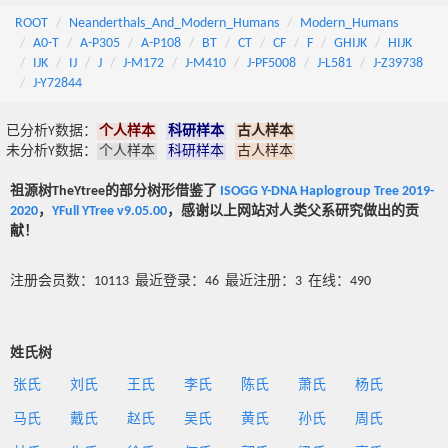
ROOT
Neanderthals_And_Modern_Humans
Modern_Humans
A0-T
A-P305
A-P108
BT
CT
CF
F
GHIJK
HIJK
IJK
IJ
J
J-M172
J-M410
J-PF5008
J-L581
J-Z39738
J-Y72844
已分析Y数据：
个人样本
科研样本
古人样本
未分析Y数据：
个人样本
科研样本
古人样本
祖源树TheYtree的部分树形借鉴了
ISOGG Y-DNA Haplogroup Tree 2019-
2020
，
YFull YTree v9.05.00
，感谢以上网站对人类父系研究做出的贡
献！
注册会员数：10113 最近登录：46 最近注册：3 在线：490
姓氏树
张氏
刘氏
王氏
李氏
陈氏
萧氏
杨氏
马氏
戴氏
赵氏
吴氏
黄氏
孙氏
周氏