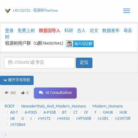
J-BY132722 - 祖源树TheYtree
Toggle
naviga
登录
免费上树
微基因导入
科研
古人
论文
数据发布
母系
树
祖源树用户群（Q群764507041）
展开字母导航
AI Consultation
162
0
ROOT
Neanderthals_And_Modern_Humans
Modern_Humans
A0-T
A-P305
A-P108
BT
CT
CF
F
GHIJK
HIJK
IJK
IJ
J
J-M172
J-M410
J-PF5008
J-L581
J-Z39738
J-Y72844