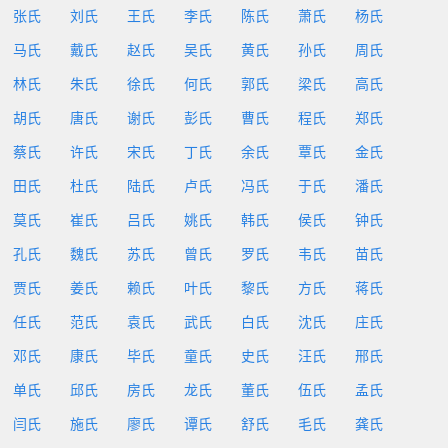
张氏
刘氏
王氏
李氏
陈氏
萧氏
杨氏
马氏
戴氏
赵氏
吴氏
黄氏
孙氏
周氏
林氏
朱氏
徐氏
何氏
郭氏
梁氏
高氏
胡氏
唐氏
谢氏
彭氏
曹氏
程氏
郑氏
蔡氏
许氏
宋氏
丁氏
余氏
覃氏
金氏
田氏
杜氏
陆氏
卢氏
冯氏
于氏
潘氏
莫氏
崔氏
吕氏
姚氏
韩氏
侯氏
钟氏
孔氏
魏氏
苏氏
曾氏
罗氏
韦氏
苗氏
贾氏
姜氏
赖氏
叶氏
黎氏
方氏
蒋氏
任氏
范氏
袁氏
武氏
白氏
沈氏
庄氏
邓氏
康氏
毕氏
童氏
史氏
汪氏
邢氏
单氏
邱氏
房氏
龙氏
董氏
伍氏
孟氏
闫氏
施氏
廖氏
谭氏
舒氏
毛氏
龚氏