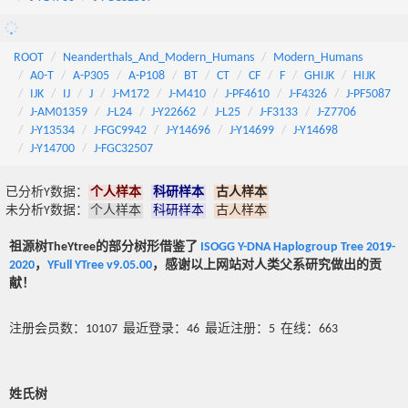
ROOT
Neanderthals_And_Modern_Humans
Modern_Humans
A0-T
A-P305
A-P108
BT
CT
CF
F
GHIJK
HIJK
IJK
IJ
J
J-M172
J-M410
J-PF4610
J-F4326
J-PF5087
J-AM01359
J-L24
J-Y22662
J-L25
J-F3133
J-Z7706
J-Y13534
J-FGC9942
J-Y14696
J-Y14699
J-Y14698
J-Y14700
J-FGC32507
已分析Y数据：
个人样本
科研样本
古人样本
未分析Y数据：
个人样本
科研样本
古人样本
祖源树TheYtree的部分树形借鉴了
ISOGG Y-DNA Haplogroup Tree 2019-
2020
，
YFull YTree v9.05.00
，感谢以上网站对人类父系研究做出的贡
献！
注册会员数：10107 最近登录：46 最近注册：5 在线：663
姓氏树