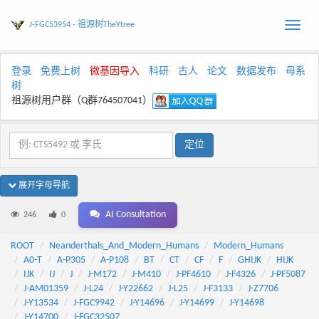
J-FGC53954 - 祖源树TheYtree
Toggle
naviga
登录
免费上树
微基因导入
科研
古人
论文
数据发布
母系
树
祖源树用户群（Q群764507041）
展开字母导航
AI Consultation
246
0
ROOT
Neanderthals_And_Modern_Humans
Modern_Humans
A0-T
A-P305
A-P108
BT
CT
CF
F
GHIJK
HIJK
IJK
IJ
J
J-M172
J-M410
J-PF4610
J-F4326
J-PF5087
J-AM01359
J-L24
J-Y22662
J-L25
J-F3133
J-Z7706
J-Y13534
J-FGC9942
J-Y14696
J-Y14699
J-Y14698
J-Y14700
J-FGC32507