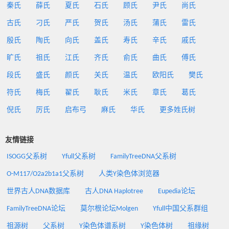
秦氏
薛氏
夏氏
石氏
顾氏
尹氏
尚氏
古氏
刁氏
严氏
贺氏
汤氏
蒲氏
雷氏
殷氏
陶氏
向氏
盖氏
寿氏
辛氏
戚氏
旷氏
祖氏
江氏
齐氏
俞氏
曲氏
傅氏
段氏
盛氏
颜氏
关氏
温氏
欧阳氏
樊氏
符氏
梅氏
翟氏
耿氏
米氏
章氏
葛氏
倪氏
厉氏
启布弓
麻氏
华氏
更多姓氏树
友情链接
ISOGG父系树
Yfull父系树
FamilyTreeDNA父系树
O-M117/O2a2b1a1父系树
人类Y染色体浏览器
世界古人DNA数据库
古人DNA Haplotree
Eupedia论坛
FamilyTreeDNA论坛
莫尔根论坛Molgen
Yfull中国父系群组
祖源树
父系树
Y染色体谱系树
Y染色体树
祖缘树