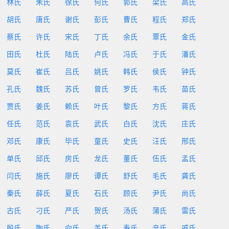
林氏
朱氏
徐氏
何氏
郭氏
梁氏
高氏
胡氏
唐氏
谢氏
彭氏
曹氏
程氏
郑氏
蔡氏
许氏
宋氏
丁氏
余氏
覃氏
金氏
田氏
杜氏
陆氏
卢氏
冯氏
于氏
潘氏
莫氏
崔氏
吕氏
姚氏
韩氏
侯氏
钟氏
孔氏
魏氏
苏氏
曾氏
罗氏
韦氏
苗氏
贾氏
姜氏
赖氏
叶氏
黎氏
方氏
蒋氏
任氏
范氏
袁氏
武氏
白氏
沈氏
庄氏
邓氏
康氏
毕氏
童氏
史氏
汪氏
邢氏
单氏
邱氏
房氏
龙氏
董氏
伍氏
孟氏
闫氏
施氏
廖氏
谭氏
舒氏
毛氏
龚氏
秦氏
薛氏
夏氏
石氏
顾氏
尹氏
尚氏
古氏
刁氏
严氏
贺氏
汤氏
蒲氏
雷氏
殷氏
陶氏
向氏
盖氏
寿氏
辛氏
戚氏