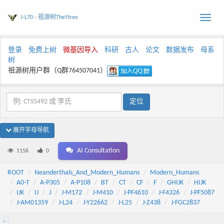
J-L70 - 祖源树TheYtree
Toggle
naviga
登录
免费上树
微基因导入
科研
古人
论文
数据发布
母系
树
祖源树用户群（Q群764507041）
展开字母导航
AI Consultation
1156
0
ROOT
Neanderthals_And_Modern_Humans
Modern_Humans
A0-T
A-P305
A-P108
BT
CT
CF
F
GHIJK
HIJK
IJK
IJ
J
J-M172
J-M410
J-PF4610
J-F4326
J-PF5087
J-AM01359
J-L24
J-Y22662
J-L25
J-Z438
J-FGC2837