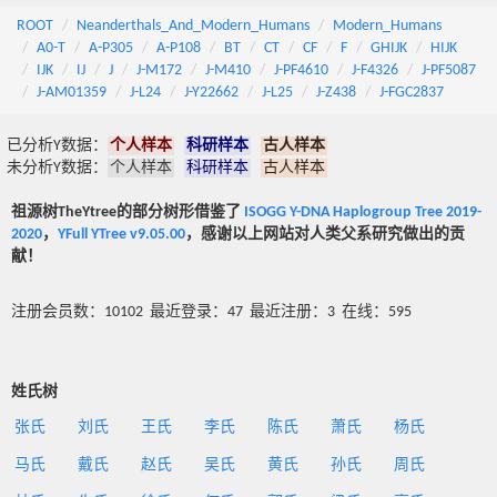
ROOT
Neanderthals_And_Modern_Humans
Modern_Humans
A0-T
A-P305
A-P108
BT
CT
CF
F
GHIJK
HIJK
IJK
IJ
J
J-M172
J-M410
J-PF4610
J-F4326
J-PF5087
J-AM01359
J-L24
J-Y22662
J-L25
J-Z438
J-FGC2837
已分析Y数据：
个人样本
科研样本
古人样本
未分析Y数据：
个人样本
科研样本
古人样本
祖源树TheYtree的部分树形借鉴了
ISOGG Y-DNA Haplogroup Tree 2019-
2020
，
YFull YTree v9.05.00
，感谢以上网站对人类父系研究做出的贡
献！
注册会员数：10102 最近登录：47 最近注册：3 在线：595
姓氏树
张氏
刘氏
王氏
李氏
陈氏
萧氏
杨氏
马氏
戴氏
赵氏
吴氏
黄氏
孙氏
周氏