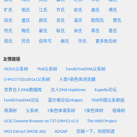
旷氏
祖氏
江氏
齐氏
俞氏
曲氏
傅氏
段氏
盛氏
颜氏
关氏
温氏
欧阳氏
樊氏
符氏
梅氏
翟氏
耿氏
米氏
章氏
葛氏
倪氏
厉氏
启布弓
麻氏
华氏
更多姓氏树
友情链接
ISOGG父系树
Yfull父系树
FamilyTreeDNA父系树
O-M117/O2a2b1a1父系树
人类Y染色体浏览器
世界古人DNA数据库
古人DNA Haplotree
Eupedia论坛
FamilyTreeDNA论坛
莫尔根论坛Molgen
Yfull中国父系群组
祖源树
父系树
Y染色体谱系树
Y染色体树
祖缘树
UCSC Genome Browser on T2T-CHM13 v2.0
The H600 Project
WGS Extract (WGSE.bio)
ADGAP
百越一下，你就知道