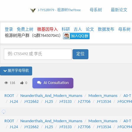
母系树
最新论文
J-TY528979 - 祖源树TheYtree
登录
免费上树
微基因导入
科研
古人
论文
数据发布
母系树
祖源树用户群（Q群764507041）
展开字母导航
AI Consultation
116
0
ROOT
Neanderthals_And_Modern_Humans
Modern_Humans
A0-T
J-L24
J-Y22662
J-L25
J-F3133
J-Z7706
J-Y13534
J-FGC99
ROOT
Neanderthals_And_Modern_Humans
Modern_Humans
A0-T
J-L24
J-Y22662
J-L25
J-F3133
J-Z7706
J-Y13534
J-FGC99