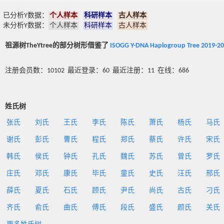
已分析Y数据：
个人样本
科研样本
古人样本
未分析Y数据：
个人样本
科研样本
古人样本
祖源树TheYtree的部分树形借鉴了
ISOGG Y-DNA Haplogroup Tree 2019-2
注册会员数：10102 最近登录：60 最近注册：11 在线：686
姓氏树
张氏
刘氏
王氏
李氏
陈氏
萧氏
杨氏
马氏
谢氏
彭氏
曹氏
程氏
郑氏
蔡氏
许氏
宋氏
韩氏
侯氏
钟氏
孔氏
魏氏
苏氏
曾氏
罗氏
庄氏
邓氏
康氏
毕氏
童氏
史氏
汪氏
邢氏
薛氏
夏氏
石氏
顾氏
尹氏
尚氏
古氏
刁氏
齐氏
俞氏
曲氏
傅氏
段氏
盛氏
颜氏
关氏