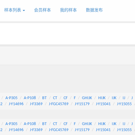
样本列表
会员样本
我的样本
数据发布
A-P305
A-P108
BT
CT
CF
F
GHIJK
HIJK
IJK
IJ
J
42
J-Y14696
J-F3369
J-FGC45769
J-Y15179
J-Y15041
J-Y15055
A-P305
A-P108
BT
CT
CF
F
GHIJK
HIJK
IJK
IJ
J
42
J-Y14696
J-F3369
J-FGC45769
J-Y15179
J-Y15041
J-Y15055