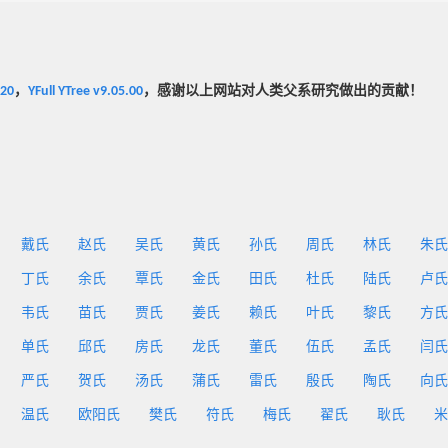
020
，
YFull YTree v9.05.00
，感谢以上网站对人类父系研究做出的贡献！
戴氏
赵氏
吴氏
黄氏
孙氏
周氏
林氏
朱氏
丁氏
余氏
覃氏
金氏
田氏
杜氏
陆氏
卢氏
韦氏
苗氏
贾氏
姜氏
赖氏
叶氏
黎氏
方氏
单氏
邱氏
房氏
龙氏
董氏
伍氏
孟氏
闫氏
严氏
贺氏
汤氏
蒲氏
雷氏
殷氏
陶氏
向氏
温氏
欧阳氏
樊氏
符氏
梅氏
翟氏
耿氏
米