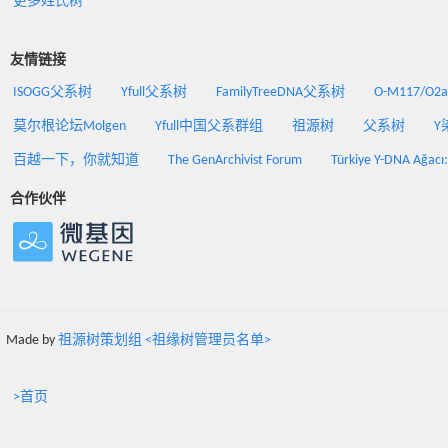
更多姓氏树
友情链接
ISOGG父系树
Yfull父系树
FamilyTreeDNA父系树
O-M117/O
莫尔根论坛Molgen
Yfull中国父系群组
祖源树
父系树
Y
百越一下，你就知道
The GenArchivist Forum
Türkiye Y-DNA Ağacı
合作伙伴
Made by
祖源树策划组 <祖缘树管理员名单>
>首页