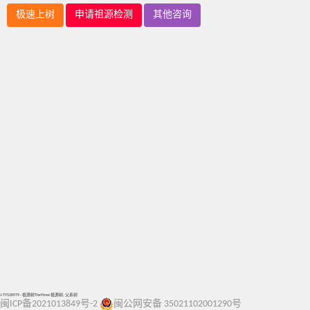
极速上树
申请祖源检测
其他咨询
J-TY528979 - 祖源树TheYtree 祖源树, 父系树
闽ICP备2021013849号-2
闽公网安备 35021102001290号