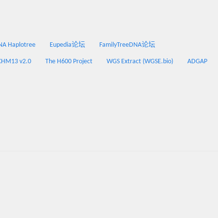
 Haplotree
Eupedia论坛
FamilyTreeDNA论坛
CHM13 v2.0
The H600 Project
WGS Extract (WGSE.bio)
ADGAP