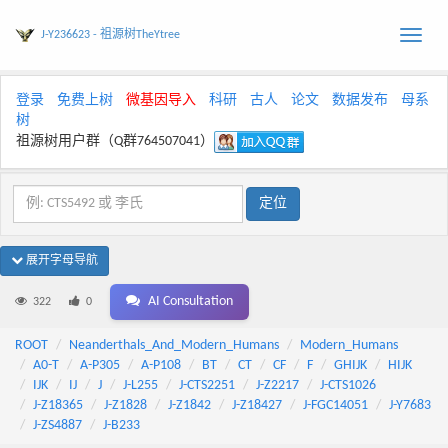
J-Y236623 - 祖源树TheYtree
Toggle
naviga
登录
免费上树
微基因导入
科研
古人
论文
数据发布
母系
树
祖源树用户群（Q群764507041）
展开字母导航
AI Consultation
322
0
ROOT
Neanderthals_And_Modern_Humans
Modern_Humans
A0-T
A-P305
A-P108
BT
CT
CF
F
GHIJK
HIJK
IJK
IJ
J
J-L255
J-CTS2251
J-Z2217
J-CTS1026
J-Z18365
J-Z1828
J-Z1842
J-Z18427
J-FGC14051
J-Y7683
J-ZS4887
J-B233