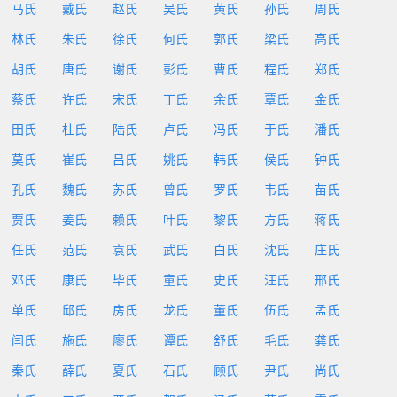
马氏
戴氏
赵氏
吴氏
黄氏
孙氏
周氏
林氏
朱氏
徐氏
何氏
郭氏
梁氏
高氏
胡氏
唐氏
谢氏
彭氏
曹氏
程氏
郑氏
蔡氏
许氏
宋氏
丁氏
余氏
覃氏
金氏
田氏
杜氏
陆氏
卢氏
冯氏
于氏
潘氏
莫氏
崔氏
吕氏
姚氏
韩氏
侯氏
钟氏
孔氏
魏氏
苏氏
曾氏
罗氏
韦氏
苗氏
贾氏
姜氏
赖氏
叶氏
黎氏
方氏
蒋氏
任氏
范氏
袁氏
武氏
白氏
沈氏
庄氏
邓氏
康氏
毕氏
童氏
史氏
汪氏
邢氏
单氏
邱氏
房氏
龙氏
董氏
伍氏
孟氏
闫氏
施氏
廖氏
谭氏
舒氏
毛氏
龚氏
秦氏
薛氏
夏氏
石氏
顾氏
尹氏
尚氏