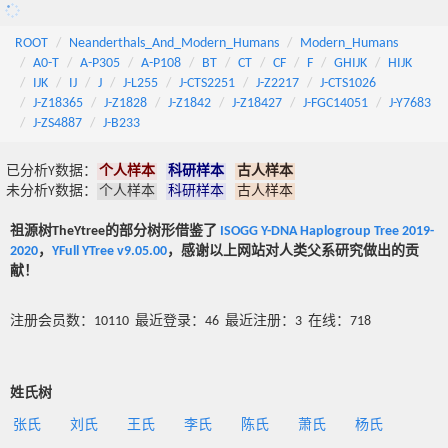
ROOT
Neanderthals_And_Modern_Humans
Modern_Humans
A0-T
A-P305
A-P108
BT
CT
CF
F
GHIJK
HIJK
IJK
IJ
J
J-L255
J-CTS2251
J-Z2217
J-CTS1026
J-Z18365
J-Z1828
J-Z1842
J-Z18427
J-FGC14051
J-Y7683
J-ZS4887
J-B233
已分析Y数据：
个人样本
科研样本
古人样本
未分析Y数据：
个人样本
科研样本
古人样本
祖源树TheYtree的部分树形借鉴了
ISOGG Y-DNA Haplogroup Tree 2019-
2020
，
YFull YTree v9.05.00
，感谢以上网站对人类父系研究做出的贡
献！
注册会员数：10110 最近登录：46 最近注册：3 在线：718
姓氏树
张氏
刘氏
王氏
李氏
陈氏
萧氏
杨氏