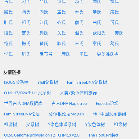
古氏
刁氏
严氏
贺氏
汤氏
蒲氏
雷氏
殷氏
陶氏
向氏
盖氏
寿氏
辛氏
戚氏
旷氏
祖氏
江氏
齐氏
俞氏
曲氏
傅氏
段氏
盛氏
颜氏
关氏
温氏
欧阳氏
樊氏
符氏
梅氏
翟氏
耿氏
米氏
章氏
葛氏
倪氏
厉氏
启布弓
麻氏
华氏
更多姓氏树
友情链接
ISOGG父系树
Yfull父系树
FamilyTreeDNA父系树
O-M117/O2a2b1a1父系树
人类Y染色体浏览器
世界古人DNA数据库
古人DNA Haplotree
Eupedia论坛
FamilyTreeDNA论坛
莫尔根论坛Molgen
Yfull中国父系群组
祖源树
父系树
Y染色体谱系树
Y染色体树
祖缘树
UCSC Genome Browser on T2T-CHM13 v2.0
The H600 Project