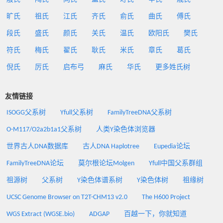
旷氏
祖氏
江氏
齐氏
俞氏
曲氏
傅氏
段氏
盛氏
颜氏
关氏
温氏
欧阳氏
樊氏
符氏
梅氏
翟氏
耿氏
米氏
章氏
葛氏
倪氏
厉氏
启布弓
麻氏
华氏
更多姓氏树
友情链接
ISOGG父系树
Yfull父系树
FamilyTreeDNA父系树
O-M117/O2a2b1a1父系树
人类Y染色体浏览器
世界古人DNA数据库
古人DNA Haplotree
Eupedia论坛
FamilyTreeDNA论坛
莫尔根论坛Molgen
Yfull中国父系群组
祖源树
父系树
Y染色体谱系树
Y染色体树
祖缘树
UCSC Genome Browser on T2T-CHM13 v2.0
The H600 Project
WGS Extract (WGSE.bio)
ADGAP
百越一下，你就知道