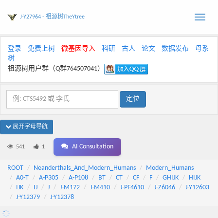
J-Y27964 - 祖源树TheYtree
Toggle
naviga
登录
免费上树
微基因导入
科研
古人
论文
数据发布
母系
树
祖源树用户群（Q群764507041）
展开字母导航
AI Consultation
541
1
ROOT
Neanderthals_And_Modern_Humans
Modern_Humans
A0-T
A-P305
A-P108
BT
CT
CF
F
GHIJK
HIJK
IJK
IJ
J
J-M172
J-M410
J-PF4610
J-Z6046
J-Y12603
J-Y12379
J-Y12378