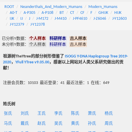
ROOT
Neanderthals_And_Modern_Humans
Modern_Humans
A0-T
A-P305
A-P108
BT
CT
CF
F
GHIJK
HIJK
IJK
IJ
J
J-M172
J-M410
J-PF4610
J-Z6046
J-Y12603
J-Y12379
J-Y12378
已分析Y数据：
个人样本
科研样本
古人样本
未分析Y数据：
个人样本
科研样本
古人样本
祖源树TheYtree的部分树形借鉴了
ISOGG Y-DNA Haplogroup Tree 2019-
2020
，
YFull YTree v9.05.00
，感谢以上网站对人类父系研究做出的贡
献！
注册会员数：10103 最近登录：41 最近注册：1 在线：649
姓氏树
张氏
刘氏
王氏
李氏
陈氏
萧氏
杨氏
马氏
戴氏
赵氏
吴氏
黄氏
孙氏
周氏