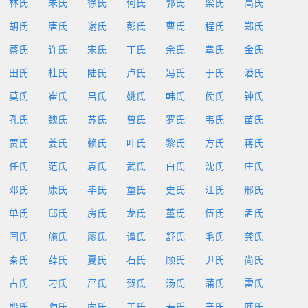
林氏
朱氏
徐氏
何氏
郭氏
梁氏
高氏
胡氏
唐氏
谢氏
彭氏
曹氏
程氏
郑氏
蔡氏
许氏
宋氏
丁氏
余氏
覃氏
金氏
田氏
杜氏
陆氏
卢氏
冯氏
于氏
潘氏
莫氏
崔氏
吕氏
姚氏
韩氏
侯氏
钟氏
孔氏
魏氏
苏氏
曾氏
罗氏
韦氏
苗氏
贾氏
姜氏
赖氏
叶氏
黎氏
方氏
蒋氏
任氏
范氏
袁氏
武氏
白氏
沈氏
庄氏
邓氏
康氏
毕氏
童氏
史氏
汪氏
邢氏
单氏
邱氏
房氏
龙氏
董氏
伍氏
孟氏
闫氏
施氏
廖氏
谭氏
舒氏
毛氏
龚氏
秦氏
薛氏
夏氏
石氏
顾氏
尹氏
尚氏
古氏
刁氏
严氏
贺氏
汤氏
蒲氏
雷氏
殷氏
陶氏
向氏
盖氏
寿氏
辛氏
戚氏