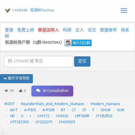
J-Y439148 - 祖源树TheYtree
Toggle
naviga
登录
免费上树
微基因导入
科研
古人
论文
数据发布
母系
树
祖源树用户群（Q群764507041）
展开字母导航
AI Consultation
93
0
ROOT
Neanderthals_And_Modern_Humans
Modern_Humans
A0-T
A-P305
A-P108
BT
CT
CF
F
GHIJK
HIJK
IJK
IJ
J
J-M172
J-M410
J-PF5008
J-Y182822
J-FT325305
J-Y322279
J-Y439201