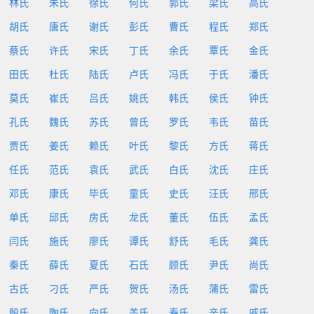
林氏
朱氏
徐氏
何氏
郭氏
梁氏
高氏
胡氏
唐氏
谢氏
彭氏
曹氏
程氏
郑氏
蔡氏
许氏
宋氏
丁氏
余氏
覃氏
金氏
田氏
杜氏
陆氏
卢氏
冯氏
于氏
潘氏
莫氏
崔氏
吕氏
姚氏
韩氏
侯氏
钟氏
孔氏
魏氏
苏氏
曾氏
罗氏
韦氏
苗氏
贾氏
姜氏
赖氏
叶氏
黎氏
方氏
蒋氏
任氏
范氏
袁氏
武氏
白氏
沈氏
庄氏
邓氏
康氏
毕氏
童氏
史氏
汪氏
邢氏
单氏
邱氏
房氏
龙氏
董氏
伍氏
孟氏
闫氏
施氏
廖氏
谭氏
舒氏
毛氏
龚氏
秦氏
薛氏
夏氏
石氏
顾氏
尹氏
尚氏
古氏
刁氏
严氏
贺氏
汤氏
蒲氏
雷氏
殷氏
陶氏
向氏
盖氏
寿氏
辛氏
戚氏