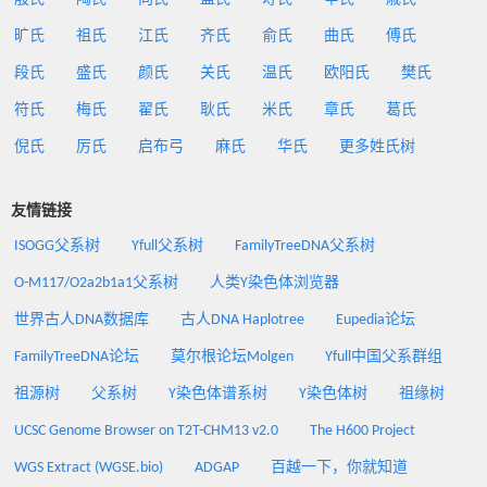
旷氏
祖氏
江氏
齐氏
俞氏
曲氏
傅氏
段氏
盛氏
颜氏
关氏
温氏
欧阳氏
樊氏
符氏
梅氏
翟氏
耿氏
米氏
章氏
葛氏
倪氏
厉氏
启布弓
麻氏
华氏
更多姓氏树
友情链接
ISOGG父系树
Yfull父系树
FamilyTreeDNA父系树
O-M117/O2a2b1a1父系树
人类Y染色体浏览器
世界古人DNA数据库
古人DNA Haplotree
Eupedia论坛
FamilyTreeDNA论坛
莫尔根论坛Molgen
Yfull中国父系群组
祖源树
父系树
Y染色体谱系树
Y染色体树
祖缘树
UCSC Genome Browser on T2T-CHM13 v2.0
The H600 Project
WGS Extract (WGSE.bio)
ADGAP
百越一下，你就知道