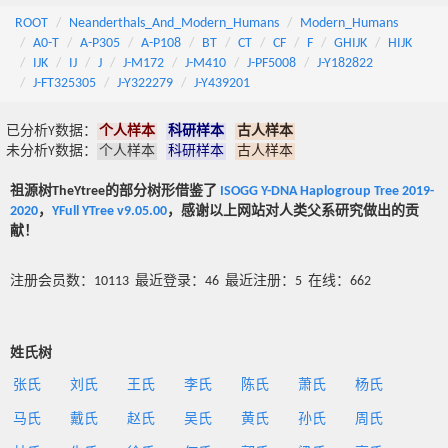
ROOT
Neanderthals_And_Modern_Humans
Modern_Humans
A0-T
A-P305
A-P108
BT
CT
CF
F
GHIJK
HIJK
IJK
IJ
J
J-M172
J-M410
J-PF5008
J-Y182822
J-FT325305
J-Y322279
J-Y439201
已分析Y数据：
个人样本
科研样本
古人样本
未分析Y数据：
个人样本
科研样本
古人样本
祖源树TheYtree的部分树形借鉴了
ISOGG Y-DNA Haplogroup Tree 2019-
2020
，
YFull YTree v9.05.00
，感谢以上网站对人类父系研究做出的贡
献！
注册会员数：10113 最近登录：46 最近注册：5 在线：662
姓氏树
张氏
刘氏
王氏
李氏
陈氏
萧氏
杨氏
马氏
戴氏
赵氏
吴氏
黄氏
孙氏
周氏