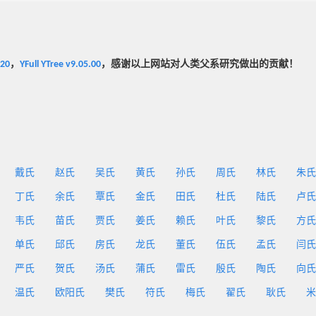
020
，
YFull YTree v9.05.00
，感谢以上网站对人类父系研究做出的贡献！
戴氏
赵氏
吴氏
黄氏
孙氏
周氏
林氏
朱氏
丁氏
余氏
覃氏
金氏
田氏
杜氏
陆氏
卢氏
韦氏
苗氏
贾氏
姜氏
赖氏
叶氏
黎氏
方氏
单氏
邱氏
房氏
龙氏
董氏
伍氏
孟氏
闫氏
严氏
贺氏
汤氏
蒲氏
雷氏
殷氏
陶氏
向氏
温氏
欧阳氏
樊氏
符氏
梅氏
翟氏
耿氏
米