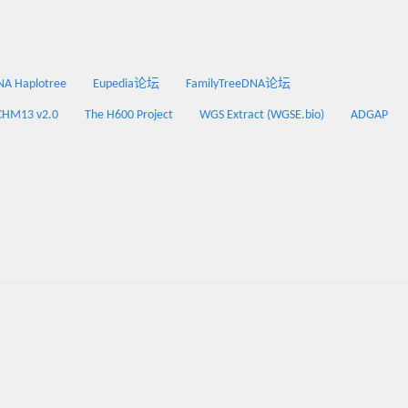
 Haplotree
Eupedia论坛
FamilyTreeDNA论坛
CHM13 v2.0
The H600 Project
WGS Extract (WGSE.bio)
ADGAP