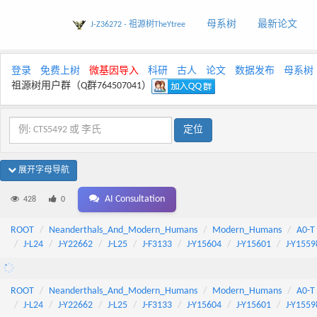
母系树
最新论文
J-Z36272 - 祖源树TheYtree
登录
免费上树
微基因导入
科研
古人
论文
数据发布
母系树
祖源树用户群（Q群764507041）
展开字母导航
AI Consultation
428
0
ROOT
Neanderthals_And_Modern_Humans
Modern_Humans
A0-T
J-L24
J-Y22662
J-L25
J-F3133
J-Y15604
J-Y15601
J-Y1559
ROOT
Neanderthals_And_Modern_Humans
Modern_Humans
A0-T
J-L24
J-Y22662
J-L25
J-F3133
J-Y15604
J-Y15601
J-Y1559