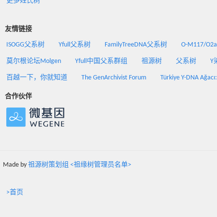
更多姓氏树
友情链接
ISOGG父系树
Yfull父系树
FamilyTreeDNA父系树
O-M117/O
莫尔根论坛Molgen
Yfull中国父系群组
祖源树
父系树
Y
百越一下，你就知道
The GenArchivist Forum
Türkiye Y-DNA Ağacı
合作伙伴
Made by
祖源树策划组 <祖缘树管理员名单>
>首页