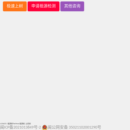
极速上树
申请祖源检测
其他咨询
J-Z36272 - 祖源树TheYtree 祖源树, 父系树
闽ICP备2021013849号-2
闽公网安备 35021102001290号