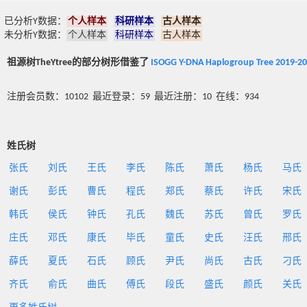
已分析Y数据：
个人样本
科研样本
古人样本
未分析Y数据：
个人样本
科研样本
古人样本
祖源树TheYtree的部分树形借鉴了
ISOGG Y-DNA Haplogroup Tree 2019-2
注册会员数：10102 最近登录：59 最近注册：10 在线：934
姓氏树
张氏
刘氏
王氏
李氏
陈氏
萧氏
杨氏
马氏
谢氏
彭氏
曹氏
程氏
郑氏
蔡氏
许氏
宋氏
韩氏
侯氏
钟氏
孔氏
魏氏
苏氏
曾氏
罗氏
庄氏
邓氏
康氏
毕氏
童氏
史氏
汪氏
邢氏
薛氏
夏氏
石氏
顾氏
尹氏
尚氏
古氏
刁氏
齐氏
俞氏
曲氏
傅氏
段氏
盛氏
颜氏
关氏