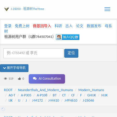
J-Z6050 - 祖源树TheYtree
Toggle
naviga
登录
免费上树
微基因导入
科研
古人
论文
数据发布
母系
树
祖源树用户群（Q群764507041）
展开字母导航
AI Consultation
519
0
ROOT
Neanderthals_And_Modern_Humans
Modern_Humans
A0-T
A-P305
A-P108
BT
CT
CF
F
GHIJK
HIJK
IJK
IJ
J
J-M172
J-M410
J-PF4610
J-Z6046