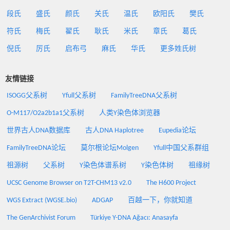
段氏
盛氏
颜氏
关氏
温氏
欧阳氏
樊氏
符氏
梅氏
翟氏
耿氏
米氏
章氏
葛氏
倪氏
厉氏
启布弓
麻氏
华氏
更多姓氏树
友情链接
ISOGG父系树
Yfull父系树
FamilyTreeDNA父系树
O-M117/O2a2b1a1父系树
人类Y染色体浏览器
世界古人DNA数据库
古人DNA Haplotree
Eupedia论坛
FamilyTreeDNA论坛
莫尔根论坛Molgen
Yfull中国父系群组
祖源树
父系树
Y染色体谱系树
Y染色体树
祖缘树
UCSC Genome Browser on T2T-CHM13 v2.0
The H600 Project
WGS Extract (WGSE.bio)
ADGAP
百越一下，你就知道
The GenArchivist Forum
Türkiye Y-DNA Ağacı: Anasayfa