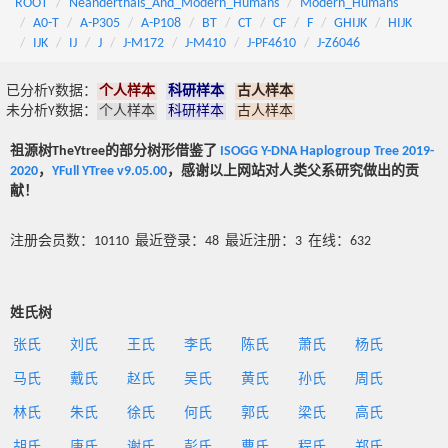
ROOT
Neanderthals_And_Modern_Humans
Modern_Humans
A0-T
A-P305
A-P108
BT
CT
CF
F
GHIJK
HIJK
IJK
IJ
J
J-M172
J-M410
J-PF4610
J-Z6046
已分析Y数据：
个人样本
科研样本
古人样本
未分析Y数据：
个人样本
科研样本
古人样本
祖源树TheYtree的部分树形借鉴了
ISOGG Y-DNA Haplogroup Tree 2019-
2020
，
YFull YTree v9.05.00
，感谢以上网站对人类父系研究做出的贡
献！
注册会员数：10110 最近登录：48 最近注册：3 在线：632
姓氏树
张氏
刘氏
王氏
李氏
陈氏
萧氏
杨氏
马氏
戴氏
赵氏
吴氏
黄氏
孙氏
周氏
林氏
朱氏
徐氏
何氏
郭氏
梁氏
高氏
胡氏
唐氏
谢氏
彭氏
曹氏
程氏
郑氏