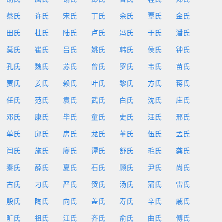
蔡氏
许氏
宋氏
丁氏
余氏
覃氏
金氏
田氏
杜氏
陆氏
卢氏
冯氏
于氏
潘氏
莫氏
崔氏
吕氏
姚氏
韩氏
侯氏
钟氏
孔氏
魏氏
苏氏
曾氏
罗氏
韦氏
苗氏
贾氏
姜氏
赖氏
叶氏
黎氏
方氏
蒋氏
任氏
范氏
袁氏
武氏
白氏
沈氏
庄氏
邓氏
康氏
毕氏
童氏
史氏
汪氏
邢氏
单氏
邱氏
房氏
龙氏
董氏
伍氏
孟氏
闫氏
施氏
廖氏
谭氏
舒氏
毛氏
龚氏
秦氏
薛氏
夏氏
石氏
顾氏
尹氏
尚氏
古氏
刁氏
严氏
贺氏
汤氏
蒲氏
雷氏
殷氏
陶氏
向氏
盖氏
寿氏
辛氏
戚氏
旷氏
祖氏
江氏
齐氏
俞氏
曲氏
傅氏