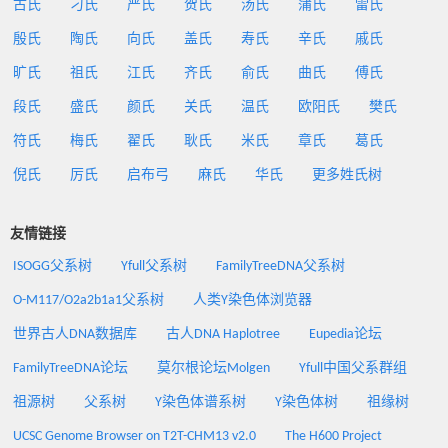
古氏
刁氏
严氏
贺氏
汤氏
蒲氏
雷氏
殷氏
陶氏
向氏
盖氏
寿氏
辛氏
戚氏
旷氏
祖氏
江氏
齐氏
俞氏
曲氏
傅氏
段氏
盛氏
颜氏
关氏
温氏
欧阳氏
樊氏
符氏
梅氏
翟氏
耿氏
米氏
章氏
葛氏
倪氏
厉氏
启布弓
麻氏
华氏
更多姓氏树
友情链接
ISOGG父系树
Yfull父系树
FamilyTreeDNA父系树
O-M117/O2a2b1a1父系树
人类Y染色体浏览器
世界古人DNA数据库
古人DNA Haplotree
Eupedia论坛
FamilyTreeDNA论坛
莫尔根论坛Molgen
Yfull中国父系群组
祖源树
父系树
Y染色体谱系树
Y染色体树
祖缘树
UCSC Genome Browser on T2T-CHM13 v2.0
The H600 Project