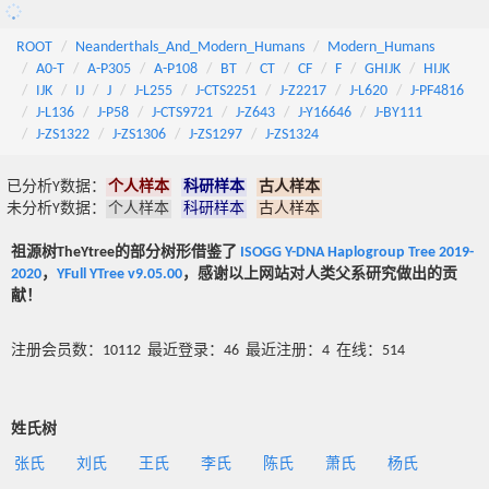
ROOT
Neanderthals_And_Modern_Humans
Modern_Humans
A0-T
A-P305
A-P108
BT
CT
CF
F
GHIJK
HIJK
IJK
IJ
J
J-L255
J-CTS2251
J-Z2217
J-L620
J-PF4816
J-L136
J-P58
J-CTS9721
J-Z643
J-Y16646
J-BY111
J-ZS1322
J-ZS1306
J-ZS1297
J-ZS1324
已分析Y数据：
个人样本
科研样本
古人样本
未分析Y数据：
个人样本
科研样本
古人样本
祖源树TheYtree的部分树形借鉴了
ISOGG Y-DNA Haplogroup Tree 2019-
2020
，
YFull YTree v9.05.00
，感谢以上网站对人类父系研究做出的贡
献！
注册会员数：10112 最近登录：46 最近注册：4 在线：514
姓氏树
张氏
刘氏
王氏
李氏
陈氏
萧氏
杨氏