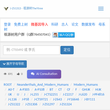
J-ZS1313 - 祖源树TheYtree
Toggle
naviga
登录
免费上树
微基因导入
科研
古人
论文
数据发布
母系
树
祖源树用户群（Q群764507041）
展开字母导航
AI Consultation
691
0
ROOT
Neanderthals_And_Modern_Humans
Modern_Humans
A0-T
A-P305
A-P108
BT
CT
CF
F
GHIJK
HIJK
IJK
IJ
J
J-L255
J-CTS2251
J-Z2217
J-L620
J-PF4816
J-L136
J-P58
J-CTS9721
J-Z643
J-Y16646
J-BY111
J-ZS1322
J-ZS1306
J-ZS1297
J-ZS1324