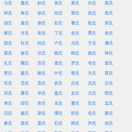
马氏
戴氏
赵氏
吴氏
黄氏
孙氏
周氏
林氏
朱氏
徐氏
何氏
郭氏
梁氏
高氏
胡氏
唐氏
谢氏
彭氏
曹氏
程氏
郑氏
蔡氏
许氏
宋氏
丁氏
余氏
覃氏
金氏
田氏
杜氏
陆氏
卢氏
冯氏
于氏
潘氏
莫氏
崔氏
吕氏
姚氏
韩氏
侯氏
钟氏
孔氏
魏氏
苏氏
曾氏
罗氏
韦氏
苗氏
贾氏
姜氏
赖氏
叶氏
黎氏
方氏
蒋氏
任氏
范氏
袁氏
武氏
白氏
沈氏
庄氏
邓氏
康氏
毕氏
童氏
史氏
汪氏
邢氏
单氏
邱氏
房氏
龙氏
董氏
伍氏
孟氏
闫氏
施氏
廖氏
谭氏
舒氏
毛氏
龚氏
秦氏
薛氏
夏氏
石氏
顾氏
尹氏
尚氏