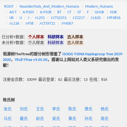
ROOT
Neanderthals_And_Modern_Humans
Modern_Humans
A0-T
A-P305
A-P108
BT
CT
CF
F
GHIJK
HIJK
IJK
IJ
J
J-L255
J-CTS2251
J-Z2217
J-L620
J-PF4816
J-L136
J-P58
J-CTS9721
J-Y4067
已分析Y数据：
个人样本
科研样本
古人样本
未分析Y数据：
个人样本
科研样本
古人样本
祖源树TheYtree的部分树形借鉴了
ISOGG Y-DNA Haplogroup Tree 2019-
2020
，
YFull YTree v9.05.00
，感谢以上网站对人类父系研究做出的贡
献！
注册会员数：10099 最近登录：62 最近注册：13 在线：816
姓氏树
张氏
刘氏
王氏
李氏
陈氏
萧氏
杨氏
马氏
戴氏
赵氏
吴氏
黄氏
孙氏
周氏