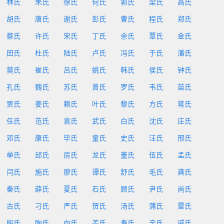
林氏
朱氏
徐氏
何氏
郭氏
梁氏
高氏
胡氏
唐氏
谢氏
彭氏
曹氏
程氏
郑氏
蔡氏
许氏
宋氏
丁氏
余氏
覃氏
金氏
田氏
杜氏
陆氏
卢氏
冯氏
于氏
潘氏
莫氏
崔氏
吕氏
姚氏
韩氏
侯氏
钟氏
孔氏
魏氏
苏氏
曾氏
罗氏
韦氏
苗氏
贾氏
姜氏
赖氏
叶氏
黎氏
方氏
蒋氏
任氏
范氏
袁氏
武氏
白氏
沈氏
庄氏
邓氏
康氏
毕氏
童氏
史氏
汪氏
邢氏
单氏
邱氏
房氏
龙氏
董氏
伍氏
孟氏
闫氏
施氏
廖氏
谭氏
舒氏
毛氏
龚氏
秦氏
薛氏
夏氏
石氏
顾氏
尹氏
尚氏
古氏
刁氏
严氏
贺氏
汤氏
蒲氏
雷氏
殷氏
陶氏
向氏
盖氏
寿氏
辛氏
戚氏