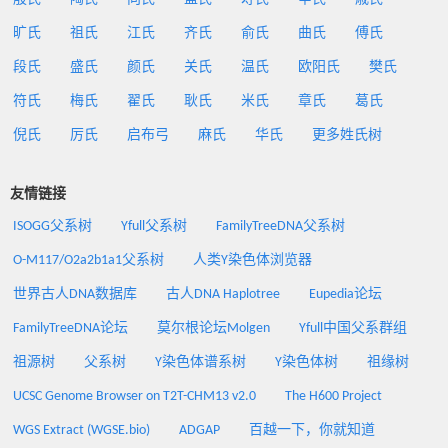
旷氏
祖氏
江氏
齐氏
俞氏
曲氏
傅氏
段氏
盛氏
颜氏
关氏
温氏
欧阳氏
樊氏
符氏
梅氏
翟氏
耿氏
米氏
章氏
葛氏
倪氏
厉氏
启布弓
麻氏
华氏
更多姓氏树
友情链接
ISOGG父系树
Yfull父系树
FamilyTreeDNA父系树
O-M117/O2a2b1a1父系树
人类Y染色体浏览器
世界古人DNA数据库
古人DNA Haplotree
Eupedia论坛
FamilyTreeDNA论坛
莫尔根论坛Molgen
Yfull中国父系群组
祖源树
父系树
Y染色体谱系树
Y染色体树
祖缘树
UCSC Genome Browser on T2T-CHM13 v2.0
The H600 Project
WGS Extract (WGSE.bio)
ADGAP
百越一下，你就知道