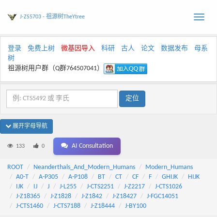
J-ZS5703 - 祖源树TheYtree
Toggle
naviga
登录
免费上树
微基因导入
科研
古人
论文
数据发布
母系
树
祖源树用户群（Q群764507041）
展开字母导航
AI Consultation
133
0
ROOT
Neanderthals_And_Modern_Humans
Modern_Humans
A0-T
A-P305
A-P108
BT
CT
CF
F
GHIJK
HIJK
IJK
IJ
J
J-L255
J-CTS2251
J-Z2217
J-CTS1026
J-Z18365
J-Z1828
J-Z1842
J-Z18427
J-FGC14051
J-CTS1460
J-CTS7188
J-Z18444
J-BY100