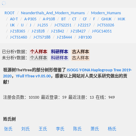
ROOT
Neanderthals_And_Modern_Humans
Modern_Humans
A0-T
A-P305
A-P108
BT
CT
CF
F
GHIJK
HIJK
IJK
IJ
J
J-L255
J-CTS2251
J-Z2217
J-CTS1026
J-Z18365
J-Z1828
J-Z1842
J-Z18427
J-FGC14051
J-CTS1460
J-CTS7188
J-Z18444
J-BY100
已分析Y数据：
个人样本
科研样本
古人样本
未分析Y数据：
个人样本
科研样本
古人样本
祖源树TheYtree的部分树形借鉴了
ISOGG Y-DNA Haplogroup Tree 2019-
2020
，
YFull YTree v9.05.00
，感谢以上网站对人类父系研究做出的贡
献！
注册会员数：10100 最近登录：59 最近注册：13 在线：949
姓氏树
张氏
刘氏
王氏
李氏
陈氏
萧氏
杨氏