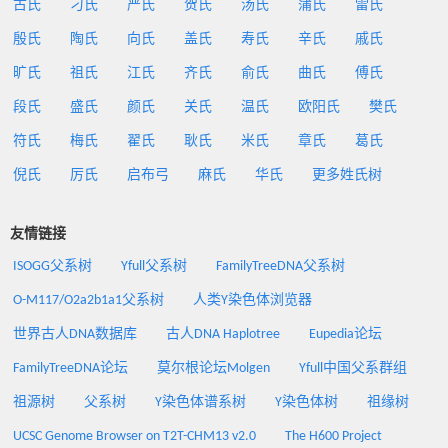
古氏
刁氏
严氏
贺氏
汤氏
蒲氏
雷氏
殷氏
陶氏
向氏
盖氏
寿氏
辛氏
戚氏
旷氏
祖氏
江氏
齐氏
俞氏
曲氏
傅氏
段氏
盛氏
颜氏
关氏
温氏
欧阳氏
樊氏
符氏
梅氏
翟氏
耿氏
米氏
章氏
葛氏
倪氏
厉氏
启布弓
麻氏
华氏
更多姓氏树
友情链接
ISOGG父系树
Yfull父系树
FamilyTreeDNA父系树
O-M117/O2a2b1a1父系树
人类Y染色体浏览器
世界古人DNA数据库
古人DNA Haplotree
Eupedia论坛
FamilyTreeDNA论坛
莫尔根论坛Molgen
Yfull中国父系群组
祖源树
父系树
Y染色体谱系树
Y染色体树
祖缘树
UCSC Genome Browser on T2T-CHM13 v2.0
The H600 Project