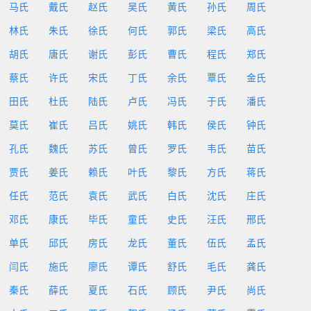
马氏
戴氏
赵氏
吴氏
黄氏
孙氏
周氏
林氏
朱氏
徐氏
何氏
郭氏
梁氏
高氏
胡氏
唐氏
谢氏
彭氏
曹氏
程氏
郑氏
蔡氏
许氏
宋氏
丁氏
余氏
覃氏
金氏
田氏
杜氏
陆氏
卢氏
冯氏
于氏
潘氏
莫氏
崔氏
吕氏
姚氏
韩氏
侯氏
钟氏
孔氏
魏氏
苏氏
曾氏
罗氏
韦氏
苗氏
贾氏
姜氏
赖氏
叶氏
黎氏
方氏
蒋氏
任氏
范氏
袁氏
武氏
白氏
沈氏
庄氏
邓氏
康氏
毕氏
童氏
史氏
汪氏
邢氏
单氏
邱氏
房氏
龙氏
董氏
伍氏
孟氏
闫氏
施氏
廖氏
谭氏
舒氏
毛氏
龚氏
秦氏
薛氏
夏氏
石氏
顾氏
尹氏
尚氏