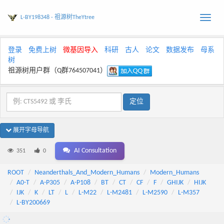
L-BY198348 - 祖源树TheYtree
Toggle
naviga
登录
免费上树
微基因导入
科研
古人
论文
数据发布
母系
树
祖源树用户群（Q群764507041）
展开字母导航
AI Consultation
351
0
ROOT
Neanderthals_And_Modern_Humans
Modern_Humans
A0-T
A-P305
A-P108
BT
CT
CF
F
GHIJK
HIJK
IJK
K
LT
L
L-M22
L-M2481
L-M2590
L-M357
L-BY200669