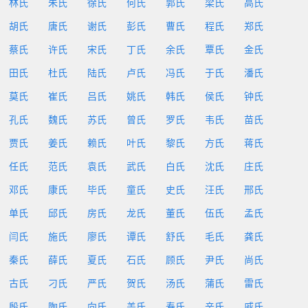
林氏
朱氏
徐氏
何氏
郭氏
梁氏
高氏
胡氏
唐氏
谢氏
彭氏
曹氏
程氏
郑氏
蔡氏
许氏
宋氏
丁氏
余氏
覃氏
金氏
田氏
杜氏
陆氏
卢氏
冯氏
于氏
潘氏
莫氏
崔氏
吕氏
姚氏
韩氏
侯氏
钟氏
孔氏
魏氏
苏氏
曾氏
罗氏
韦氏
苗氏
贾氏
姜氏
赖氏
叶氏
黎氏
方氏
蒋氏
任氏
范氏
袁氏
武氏
白氏
沈氏
庄氏
邓氏
康氏
毕氏
童氏
史氏
汪氏
邢氏
单氏
邱氏
房氏
龙氏
董氏
伍氏
孟氏
闫氏
施氏
廖氏
谭氏
舒氏
毛氏
龚氏
秦氏
薛氏
夏氏
石氏
顾氏
尹氏
尚氏
古氏
刁氏
严氏
贺氏
汤氏
蒲氏
雷氏
殷氏
陶氏
向氏
盖氏
寿氏
辛氏
戚氏