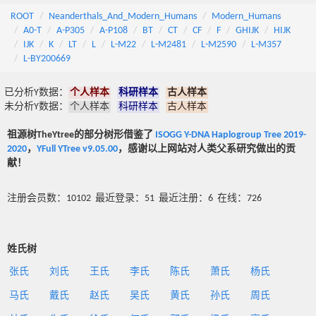
ROOT
Neanderthals_And_Modern_Humans
Modern_Humans
A0-T
A-P305
A-P108
BT
CT
CF
F
GHIJK
HIJK
IJK
K
LT
L
L-M22
L-M2481
L-M2590
L-M357
L-BY200669
已分析Y数据：
个人样本
科研样本
古人样本
未分析Y数据：
个人样本
科研样本
古人样本
祖源树TheYtree的部分树形借鉴了
ISOGG Y-DNA Haplogroup Tree 2019-
2020
，
YFull YTree v9.05.00
，感谢以上网站对人类父系研究做出的贡
献！
注册会员数：10102 最近登录：51 最近注册：6 在线：726
姓氏树
张氏
刘氏
王氏
李氏
陈氏
萧氏
杨氏
马氏
戴氏
赵氏
吴氏
黄氏
孙氏
周氏