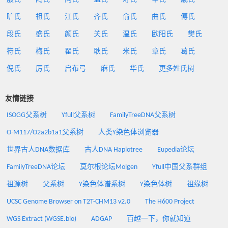
旷氏
祖氏
江氏
齐氏
俞氏
曲氏
傅氏
段氏
盛氏
颜氏
关氏
温氏
欧阳氏
樊氏
符氏
梅氏
翟氏
耿氏
米氏
章氏
葛氏
倪氏
厉氏
启布弓
麻氏
华氏
更多姓氏树
友情链接
ISOGG父系树
Yfull父系树
FamilyTreeDNA父系树
O-M117/O2a2b1a1父系树
人类Y染色体浏览器
世界古人DNA数据库
古人DNA Haplotree
Eupedia论坛
FamilyTreeDNA论坛
莫尔根论坛Molgen
Yfull中国父系群组
祖源树
父系树
Y染色体谱系树
Y染色体树
祖缘树
UCSC Genome Browser on T2T-CHM13 v2.0
The H600 Project
WGS Extract (WGSE.bio)
ADGAP
百越一下，你就知道