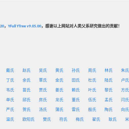
020
，
YFull YTree v9.05.00
，感谢以上网站对人类父系研究做出的贡献！
戴氏
赵氏
吴氏
黄氏
孙氏
周氏
林氏
朱氏
丁氏
余氏
覃氏
金氏
田氏
杜氏
陆氏
卢氏
韦氏
苗氏
贾氏
姜氏
赖氏
叶氏
黎氏
方氏
单氏
邱氏
房氏
龙氏
董氏
伍氏
孟氏
闫氏
严氏
贺氏
汤氏
蒲氏
雷氏
殷氏
陶氏
向氏
温氏
欧阳氏
樊氏
符氏
梅氏
翟氏
耿氏
米