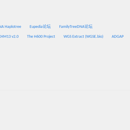
 Haplotree
Eupedia论坛
FamilyTreeDNA论坛
CHM13 v2.0
The H600 Project
WGS Extract (WGSE.bio)
ADGAP