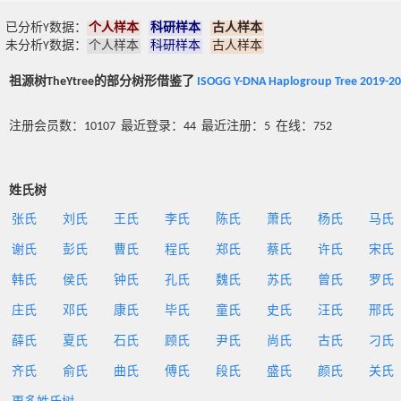
已分析Y数据：
个人样本
科研样本
古人样本
未分析Y数据：
个人样本
科研样本
古人样本
祖源树TheYtree的部分树形借鉴了
ISOGG Y-DNA Haplogroup Tree 2019-2
注册会员数：10107 最近登录：44 最近注册：5 在线：752
姓氏树
张氏
刘氏
王氏
李氏
陈氏
萧氏
杨氏
马氏
谢氏
彭氏
曹氏
程氏
郑氏
蔡氏
许氏
宋氏
韩氏
侯氏
钟氏
孔氏
魏氏
苏氏
曾氏
罗氏
庄氏
邓氏
康氏
毕氏
童氏
史氏
汪氏
邢氏
薛氏
夏氏
石氏
顾氏
尹氏
尚氏
古氏
刁氏
齐氏
俞氏
曲氏
傅氏
段氏
盛氏
颜氏
关氏