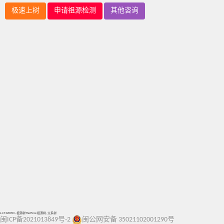
极速上树
申请祖源检测
其他咨询
L-FT420093 - 祖源树TheYtree 祖源树, 父系树
闽ICP备2021013849号-2
闽公网安备 35021102001290号