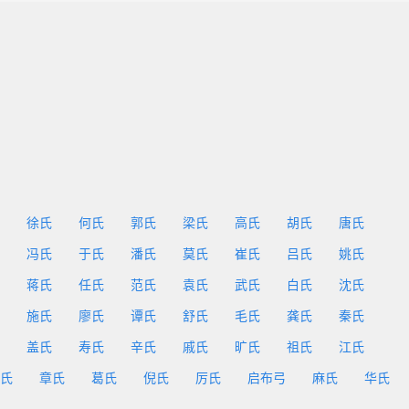
徐氏
何氏
郭氏
梁氏
高氏
胡氏
唐氏
冯氏
于氏
潘氏
莫氏
崔氏
吕氏
姚氏
蒋氏
任氏
范氏
袁氏
武氏
白氏
沈氏
施氏
廖氏
谭氏
舒氏
毛氏
龚氏
秦氏
盖氏
寿氏
辛氏
戚氏
旷氏
祖氏
江氏
氏
章氏
葛氏
倪氏
厉氏
启布弓
麻氏
华氏