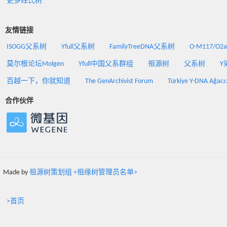
更多姓氏树
友情链接
ISOGG父系树
Yfull父系树
FamilyTreeDNA父系树
O-M117/O
莫尔根论坛Molgen
Yfull中国父系群组
祖源树
父系树
Y
百越一下，你就知道
The GenArchivist Forum
Türkiye Y-DNA Ağacı
合作伙伴
Made by
祖源树策划组 <祖缘树管理员名单>
>首页