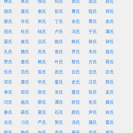
林氏
朱氏
徐氏
何氏
郭氏
梁氏
高氏
胡氏
唐氏
谢氏
彭氏
曹氏
程氏
郑氏
蔡氏
许氏
宋氏
丁氏
余氏
覃氏
金氏
田氏
杜氏
陆氏
卢氏
冯氏
于氏
潘氏
莫氏
崔氏
吕氏
姚氏
韩氏
侯氏
钟氏
孔氏
魏氏
苏氏
曾氏
罗氏
韦氏
苗氏
贾氏
姜氏
赖氏
叶氏
黎氏
方氏
蒋氏
任氏
范氏
袁氏
武氏
白氏
沈氏
庄氏
邓氏
康氏
毕氏
童氏
史氏
汪氏
邢氏
单氏
邱氏
房氏
龙氏
董氏
伍氏
孟氏
闫氏
施氏
廖氏
谭氏
舒氏
毛氏
龚氏
秦氏
薛氏
夏氏
石氏
顾氏
尹氏
尚氏
古氏
刁氏
严氏
贺氏
汤氏
蒲氏
雷氏
殷氏
陶氏
向氏
盖氏
寿氏
辛氏
戚氏