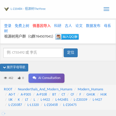
L-Z20484 - 祖源树TheYtree
Toggle
naviga
登录
免费上树
微基因导入
科研
古人
论文
数据发布
母系
树
祖源树用户群（Q群764507041）
展开字母导航
AI Consultation
462
0
ROOT
Neanderthals_And_Modern_Humans
Modern_Humans
A0-T
A-P305
A-P108
BT
CT
CF
F
GHIJK
HIJK
IJK
K
LT
L
L-M22
L-M2481
L-Z20339
L-M27
L-Z20387
L-L1320
L-Z20458
L-Z20475