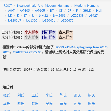
ROOT
Neanderthals_And_Modern_Humans
Modern_Humans
A0-T
A-P305
A-P108
BT
CT
CF
F
GHIJK
HIJK
IJK
K
LT
L
L-M22
L-M2481
L-Z20339
L-M27
L-Z20387
L-L1320
L-Z20458
L-Z20475
已分析Y数据：
个人样本
科研样本
古人样本
未分析Y数据：
个人样本
科研样本
古人样本
祖源树TheYtree的部分树形借鉴了
ISOGG Y-DNA Haplogroup Tree 2019-
2020
，
YFull YTree v9.05.00
，感谢以上网站对人类父系研究做出的贡
献！
注册会员数：10099 最近登录：62 最近注册：13 在线：812
姓氏树
张氏
刘氏
王氏
李氏
陈氏
萧氏
杨氏
马氏
戴氏
赵氏
吴氏
黄氏
孙氏
周氏