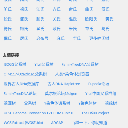
旷氏
祖氏
江氏
齐氏
俞氏
曲氏
傅氏
段氏
盛氏
颜氏
关氏
温氏
欧阳氏
樊氏
符氏
梅氏
翟氏
耿氏
米氏
章氏
葛氏
倪氏
厉氏
启布弓
麻氏
华氏
更多姓氏树
友情链接
ISOGG父系树
Yfull父系树
FamilyTreeDNA父系树
O-M117/O2a2b1a1父系树
人类Y染色体浏览器
世界古人DNA数据库
古人DNA Haplotree
Eupedia论坛
FamilyTreeDNA论坛
莫尔根论坛Molgen
Yfull中国父系群组
祖源树
父系树
Y染色体谱系树
Y染色体树
祖缘树
UCSC Genome Browser on T2T-CHM13 v2.0
The H600 Project
WGS Extract (WGSE.bio)
ADGAP
百越一下，你就知道