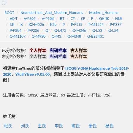
ROOT
Neanderthals_And_Modern_Humans
Modern_Humans
A0-T
A-P305
A-P108
BT
CT
CF
F
GHIJK
HIJK
IJK
K
K2-M526
K2b
P
P-F115
P-M1254
P-P337
P-P284
P-P226
Q
Q-L472
Q-M346
Q-L53
Q-L54
Q-M1107
Q-M930
Q-M3
Q-M848
Q-BZ3401
已分析Y数据：
个人样本
科研样本
古人样本
未分析Y数据：
个人样本
科研样本
古人样本
祖源树TheYtree的部分树形借鉴了
ISOGG Y-DNA Haplogroup Tree 2019-
2020
，
YFull YTree v9.05.00
，感谢以上网站对人类父系研究做出的贡
献！
注册会员数：10120 最近登录：63 最近注册：7 在线：726
姓氏树
张氏
刘氏
王氏
李氏
陈氏
萧氏
杨氏