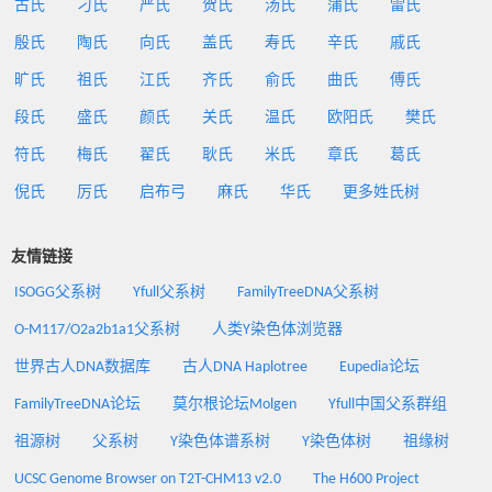
古氏
刁氏
严氏
贺氏
汤氏
蒲氏
雷氏
殷氏
陶氏
向氏
盖氏
寿氏
辛氏
戚氏
旷氏
祖氏
江氏
齐氏
俞氏
曲氏
傅氏
段氏
盛氏
颜氏
关氏
温氏
欧阳氏
樊氏
符氏
梅氏
翟氏
耿氏
米氏
章氏
葛氏
倪氏
厉氏
启布弓
麻氏
华氏
更多姓氏树
友情链接
ISOGG父系树
Yfull父系树
FamilyTreeDNA父系树
O-M117/O2a2b1a1父系树
人类Y染色体浏览器
世界古人DNA数据库
古人DNA Haplotree
Eupedia论坛
FamilyTreeDNA论坛
莫尔根论坛Molgen
Yfull中国父系群组
祖源树
父系树
Y染色体谱系树
Y染色体树
祖缘树
UCSC Genome Browser on T2T-CHM13 v2.0
The H600 Project