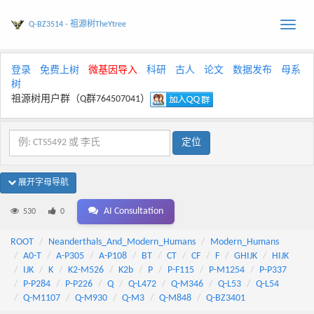
Q-BZ3514 - 祖源树TheYtree
Toggle
naviga
登录
免费上树
微基因导入
科研
古人
论文
数据发布
母系
树
祖源树用户群（Q群764507041）
展开字母导航
AI Consultation
530
0
ROOT
Neanderthals_And_Modern_Humans
Modern_Humans
A0-T
A-P305
A-P108
BT
CT
CF
F
GHIJK
HIJK
IJK
K
K2-M526
K2b
P
P-F115
P-M1254
P-P337
P-P284
P-P226
Q
Q-L472
Q-M346
Q-L53
Q-L54
Q-M1107
Q-M930
Q-M3
Q-M848
Q-BZ3401