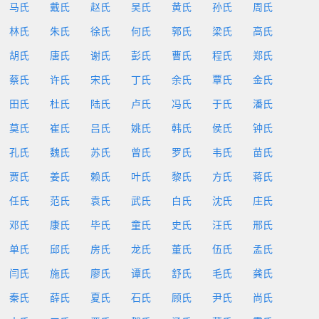
马氏
戴氏
赵氏
吴氏
黄氏
孙氏
周氏
林氏
朱氏
徐氏
何氏
郭氏
梁氏
高氏
胡氏
唐氏
谢氏
彭氏
曹氏
程氏
郑氏
蔡氏
许氏
宋氏
丁氏
余氏
覃氏
金氏
田氏
杜氏
陆氏
卢氏
冯氏
于氏
潘氏
莫氏
崔氏
吕氏
姚氏
韩氏
侯氏
钟氏
孔氏
魏氏
苏氏
曾氏
罗氏
韦氏
苗氏
贾氏
姜氏
赖氏
叶氏
黎氏
方氏
蒋氏
任氏
范氏
袁氏
武氏
白氏
沈氏
庄氏
邓氏
康氏
毕氏
童氏
史氏
汪氏
邢氏
单氏
邱氏
房氏
龙氏
董氏
伍氏
孟氏
闫氏
施氏
廖氏
谭氏
舒氏
毛氏
龚氏
秦氏
薛氏
夏氏
石氏
顾氏
尹氏
尚氏