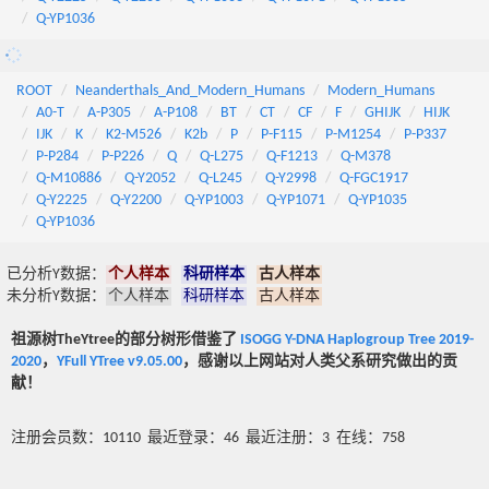
Q-YP1036
ROOT
Neanderthals_And_Modern_Humans
Modern_Humans
A0-T
A-P305
A-P108
BT
CT
CF
F
GHIJK
HIJK
IJK
K
K2-M526
K2b
P
P-F115
P-M1254
P-P337
P-P284
P-P226
Q
Q-L275
Q-F1213
Q-M378
Q-M10886
Q-Y2052
Q-L245
Q-Y2998
Q-FGC1917
Q-Y2225
Q-Y2200
Q-YP1003
Q-YP1071
Q-YP1035
Q-YP1036
已分析Y数据：
个人样本
科研样本
古人样本
未分析Y数据：
个人样本
科研样本
古人样本
祖源树TheYtree的部分树形借鉴了
ISOGG Y-DNA Haplogroup Tree 2019-
2020
，
YFull YTree v9.05.00
，感谢以上网站对人类父系研究做出的贡
献！
注册会员数：10110 最近登录：46 最近注册：3 在线：758