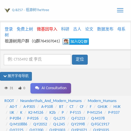
Q-BZ57 - 祖源树TheYtree
Toggle
naviga
登录
免费上树
微基因导入
科研
古人
论文
数据发布
母系
树
祖源树用户群（Q群764507041）
展开字母导航
AI Consultation
31
0
ROOT
Neanderthals_And_Modern_Humans
Modern_Humans
A0-T
A-P305
A-P108
BT
CT
CF
F
GHIJK
HIJK
IJK
K
K2-M526
K2b
P
P-F115
P-M1254
P-P337
P-P284
P-P226
Q
Q-L275
Q-F1213
Q-M378
Q-M10886
Q-Y2052
Q-L245
Q-Y2998
Q-FGC1917
Q-Y2225
Q-Y2200
Q-YP1003
Q-YP1071
Q-YP1035