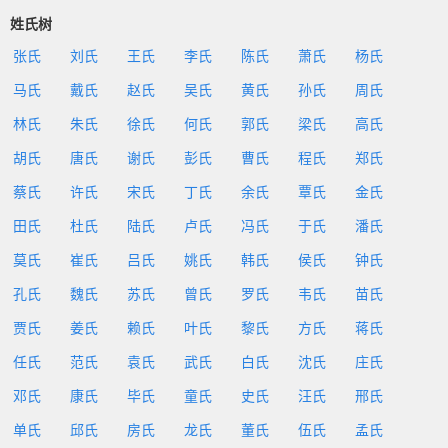
姓氏树
张氏
刘氏
王氏
李氏
陈氏
萧氏
杨氏
马氏
戴氏
赵氏
吴氏
黄氏
孙氏
周氏
林氏
朱氏
徐氏
何氏
郭氏
梁氏
高氏
胡氏
唐氏
谢氏
彭氏
曹氏
程氏
郑氏
蔡氏
许氏
宋氏
丁氏
余氏
覃氏
金氏
田氏
杜氏
陆氏
卢氏
冯氏
于氏
潘氏
莫氏
崔氏
吕氏
姚氏
韩氏
侯氏
钟氏
孔氏
魏氏
苏氏
曾氏
罗氏
韦氏
苗氏
贾氏
姜氏
赖氏
叶氏
黎氏
方氏
蒋氏
任氏
范氏
袁氏
武氏
白氏
沈氏
庄氏
邓氏
康氏
毕氏
童氏
史氏
汪氏
邢氏
单氏
邱氏
房氏
龙氏
董氏
伍氏
孟氏