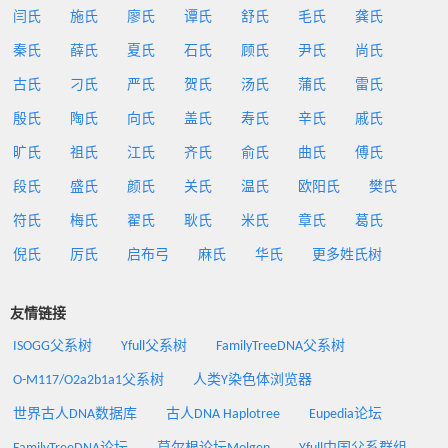
闫氏
施氏
廖氏
谭氏
舒氏
毛氏
龚氏
秦氏
薛氏
夏氏
石氏
顾氏
尹氏
尚氏
古氏
刁氏
严氏
贺氏
汤氏
蒲氏
雷氏
殷氏
陶氏
向氏
盖氏
寿氏
辛氏
戚氏
旷氏
祖氏
江氏
齐氏
俞氏
曲氏
傅氏
段氏
盛氏
颜氏
关氏
温氏
欧阳氏
樊氏
符氏
梅氏
翟氏
耿氏
米氏
章氏
葛氏
倪氏
厉氏
启布弓
麻氏
华氏
更多姓氏树
友情链接
ISOGG父系树
Yfull父系树
FamilyTreeDNA父系树
O-M117/O2a2b1a1父系树
人类Y染色体浏览器
世界古人DNA数据库
古人DNA Haplotree
Eupedia论坛