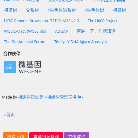
FamilyTreeDNA论坛
莫尔根论坛Molgen
Yfull中国父系群组
祖源树
父系树
Y染色体谱系树
Y染色体树
祖缘树
UCSC Genome Browser on T2T-CHM13 v2.0
The H600 Project
WGS Extract (WGSE.bio)
ADGAP
百越一下，你就知道
The GenArchivist Forum
Türkiye Y-DNA Ağacı: Anasayfa
合作伙伴
Made by
祖源树策划组 <祖缘树管理员名单>
>首页
极速上树
申请祖源检测
其他咨询