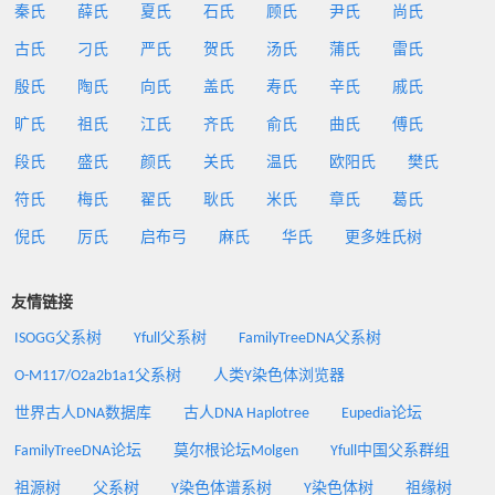
秦氏
薛氏
夏氏
石氏
顾氏
尹氏
尚氏
古氏
刁氏
严氏
贺氏
汤氏
蒲氏
雷氏
殷氏
陶氏
向氏
盖氏
寿氏
辛氏
戚氏
旷氏
祖氏
江氏
齐氏
俞氏
曲氏
傅氏
段氏
盛氏
颜氏
关氏
温氏
欧阳氏
樊氏
符氏
梅氏
翟氏
耿氏
米氏
章氏
葛氏
倪氏
厉氏
启布弓
麻氏
华氏
更多姓氏树
友情链接
ISOGG父系树
Yfull父系树
FamilyTreeDNA父系树
O-M117/O2a2b1a1父系树
人类Y染色体浏览器
世界古人DNA数据库
古人DNA Haplotree
Eupedia论坛
FamilyTreeDNA论坛
莫尔根论坛Molgen
Yfull中国父系群组
祖源树
父系树
Y染色体谱系树
Y染色体树
祖缘树