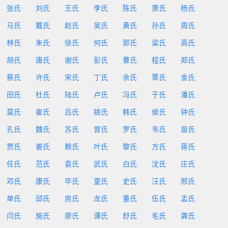
张氏
刘氏
王氏
李氏
陈氏
萧氏
杨氏
马氏
戴氏
赵氏
吴氏
黄氏
孙氏
周氏
林氏
朱氏
徐氏
何氏
郭氏
梁氏
高氏
胡氏
唐氏
谢氏
彭氏
曹氏
程氏
郑氏
蔡氏
许氏
宋氏
丁氏
余氏
覃氏
金氏
田氏
杜氏
陆氏
卢氏
冯氏
于氏
潘氏
莫氏
崔氏
吕氏
姚氏
韩氏
侯氏
钟氏
孔氏
魏氏
苏氏
曾氏
罗氏
韦氏
苗氏
贾氏
姜氏
赖氏
叶氏
黎氏
方氏
蒋氏
任氏
范氏
袁氏
武氏
白氏
沈氏
庄氏
邓氏
康氏
毕氏
童氏
史氏
汪氏
邢氏
单氏
邱氏
房氏
龙氏
董氏
伍氏
孟氏
闫氏
施氏
廖氏
谭氏
舒氏
毛氏
龚氏