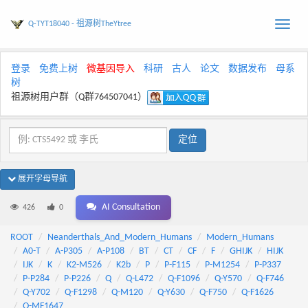
Q-TYT18040 - 祖源树TheYtree
Toggle
naviga
登录
免费上树
微基因导入
科研
古人
论文
数据发布
母系
树
祖源树用户群（Q群764507041）
展开字母导航
AI Consultation
426
0
ROOT
Neanderthals_And_Modern_Humans
Modern_Humans
A0-T
A-P305
A-P108
BT
CT
CF
F
GHIJK
HIJK
IJK
K
K2-M526
K2b
P
P-F115
P-M1254
P-P337
P-P284
P-P226
Q
Q-L472
Q-F1096
Q-Y570
Q-F746
Q-Y702
Q-F1298
Q-M120
Q-Y630
Q-F750
Q-F1626
Q-MF1647