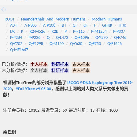
ROOT
Neanderthals_And_Modern_Humans
Modern_Humans
A0-T
A-P305
A-P108
BT
CT
CF
F
GHIJK
HIJK
IJK
K
K2-M526
K2b
P
P-F115
P-M1254
P-P337
P-P284
P-P226
Q
Q-L472
Q-F1096
Q-Y570
Q-F746
Q-Y702
Q-F1298
Q-M120
Q-Y630
Q-F750
Q-F1626
Q-MF1647
已分析Y数据：
个人样本
科研样本
古人样本
未分析Y数据：
个人样本
科研样本
古人样本
祖源树TheYtree的部分树形借鉴了
ISOGG Y-DNA Haplogroup Tree 2019-
2020
，
YFull YTree v9.05.00
，感谢以上网站对人类父系研究做出的贡
献！
注册会员数：10102 最近登录：59 最近注册：13 在线：1000
姓氏树