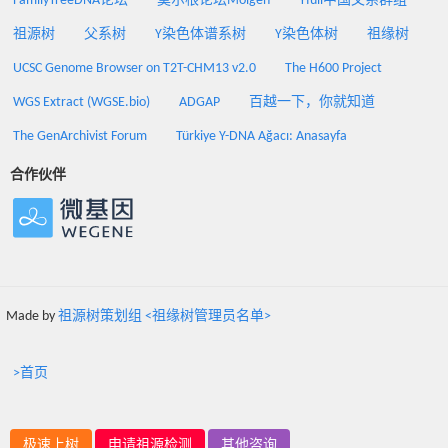
FamilyTreeDNA论坛
莫尔根论坛Molgen
Yfull中国父系群组
祖源树
父系树
Y染色体谱系树
Y染色体树
祖缘树
UCSC Genome Browser on T2T-CHM13 v2.0
The H600 Project
WGS Extract (WGSE.bio)
ADGAP
百越一下，你就知道
The GenArchivist Forum
Türkiye Y-DNA Ağacı: Anasayfa
合作伙伴
Made by
祖源树策划组 <祖缘树管理员名单>
>首页
极速上树
申请祖源检测
其他咨询