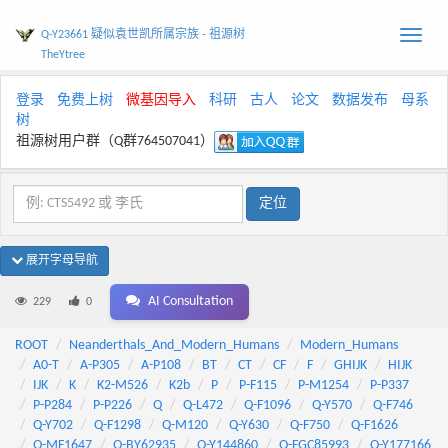
Q-Y23661 疑似袁世凯所属宗族 - 祖源树
Toggle
TheYtree
naviga
登录
免费上树
微基因导入
科研
古人
论文
数据发布
母系
树
祖源树用户群（Q群764507041）
展开字母导航
AI Consultation
229
0
ROOT
Neanderthals_And_Modern_Humans
Modern_Humans
A0-T
A-P305
A-P108
BT
CT
CF
F
GHIJK
HIJK
IJK
K
K2-M526
K2b
P
P-F115
P-M1254
P-P337
P-P284
P-P226
Q
Q-L472
Q-F1096
Q-Y570
Q-F746
Q-Y702
Q-F1298
Q-M120
Q-Y630
Q-F750
Q-F1626
Q-MF1647
Q-BY62935
Q-Y144860
Q-FGC85993
Q-Y177166