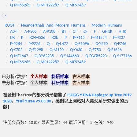
Q-MF65265
Q-MF122287
Q-MF57469
ROOT
Neanderthals_And_Modern_Humans
Modern_Humans
A0-T
A-P305
A-P108
BT
CT
CF
F
GHIJK
HIJK
IJK
K
K2-M526
K2b
P
P-F115
P-M1254
P-P337
P-P284
P-P226
Q
Q-L472
Q-F1096
Q-Y570
Q-F746
Q-Y702
Q-F1298
Q-M120
Q-Y630
Q-F750
Q-F1626
Q-MF1647
Q-BY62935
Q-Y144860
Q-FGC85993
Q-Y177166
Q-MF65265
Q-MF122287
Q-MF57469
已分析Y数据：
个人样本
科研样本
古人样本
未分析Y数据：
个人样本
科研样本
古人样本
祖源树TheYtree的部分树形借鉴了
ISOGG Y-DNA Haplogroup Tree 2019-
2020
，
YFull YTree v9.05.00
，感谢以上网站对人类父系研究做出的贡
献！
注册会员数：10107 最近登录：44 最近注册：5 在线：940