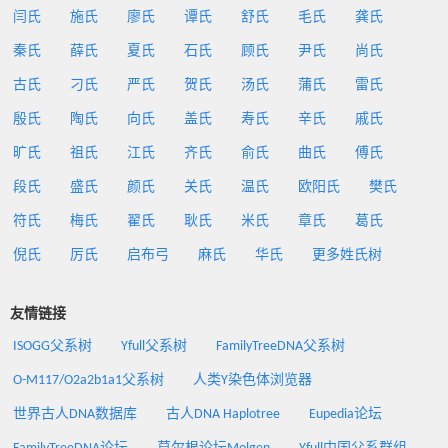
闫氏
施氏
廖氏
谭氏
舒氏
毛氏
龚氏
秦氏
薛氏
夏氏
石氏
顾氏
尹氏
尚氏
古氏
刁氏
严氏
贺氏
汤氏
蒲氏
雷氏
殷氏
陶氏
向氏
盖氏
寿氏
辛氏
戚氏
旷氏
祖氏
江氏
齐氏
俞氏
曲氏
傅氏
段氏
盛氏
颜氏
关氏
温氏
欧阳氏
樊氏
符氏
梅氏
翟氏
耿氏
米氏
章氏
葛氏
倪氏
厉氏
启布弓
麻氏
华氏
更多姓氏树
友情链接
ISOGG父系树
Yfull父系树
FamilyTreeDNA父系树
O-M117/O2a2b1a1父系树
人类Y染色体浏览器
世界古人DNA数据库
古人DNA Haplotree
Eupedia论坛