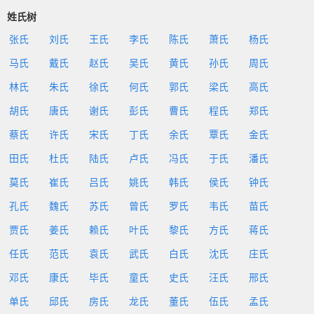
姓氏树
张氏
刘氏
王氏
李氏
陈氏
萧氏
杨氏
马氏
戴氏
赵氏
吴氏
黄氏
孙氏
周氏
林氏
朱氏
徐氏
何氏
郭氏
梁氏
高氏
胡氏
唐氏
谢氏
彭氏
曹氏
程氏
郑氏
蔡氏
许氏
宋氏
丁氏
余氏
覃氏
金氏
田氏
杜氏
陆氏
卢氏
冯氏
于氏
潘氏
莫氏
崔氏
吕氏
姚氏
韩氏
侯氏
钟氏
孔氏
魏氏
苏氏
曾氏
罗氏
韦氏
苗氏
贾氏
姜氏
赖氏
叶氏
黎氏
方氏
蒋氏
任氏
范氏
袁氏
武氏
白氏
沈氏
庄氏
邓氏
康氏
毕氏
童氏
史氏
汪氏
邢氏
单氏
邱氏
房氏
龙氏
董氏
伍氏
孟氏