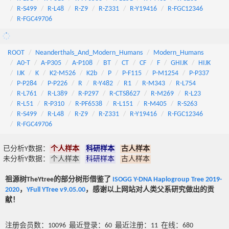
R-S499
R-L48
R-Z9
R-Z331
R-Y19416
R-FGC12346
R-FGC49706
ROOT
Neanderthals_And_Modern_Humans
Modern_Humans
A0-T
A-P305
A-P108
BT
CT
CF
F
GHIJK
HIJK
IJK
K
K2-M526
K2b
P
P-F115
P-M1254
P-P337
P-P284
P-P226
R
R-Y482
R1
R-M343
R-L754
R-L761
R-L389
R-P297
R-CTS8627
R-M269
R-L23
R-L51
R-P310
R-PF6538
R-L151
R-M405
R-S263
R-S499
R-L48
R-Z9
R-Z331
R-Y19416
R-FGC12346
R-FGC49706
已分析Y数据：
个人样本
科研样本
古人样本
未分析Y数据：
个人样本
科研样本
古人样本
祖源树TheYtree的部分树形借鉴了
ISOGG Y-DNA Haplogroup Tree 2019-
2020
，
YFull YTree v9.05.00
，感谢以上网站对人类父系研究做出的贡
献！
注册会员数：10096 最近登录：60 最近注册：11 在线：680