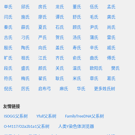
单氏
邱氏
房氏
龙氏
董氏
伍氏
孟氏
闫氏
施氏
廖氏
谭氏
舒氏
毛氏
龚氏
秦氏
薛氏
夏氏
石氏
顾氏
尹氏
尚氏
古氏
刁氏
严氏
贺氏
汤氏
蒲氏
雷氏
殷氏
陶氏
向氏
盖氏
寿氏
辛氏
戚氏
旷氏
祖氏
江氏
齐氏
俞氏
曲氏
傅氏
段氏
盛氏
颜氏
关氏
温氏
欧阳氏
樊氏
符氏
梅氏
翟氏
耿氏
米氏
章氏
葛氏
倪氏
厉氏
启布弓
麻氏
华氏
更多姓氏树
友情链接
ISOGG父系树
Yfull父系树
FamilyTreeDNA父系树
O-M117/O2a2b1a1父系树
人类Y染色体浏览器