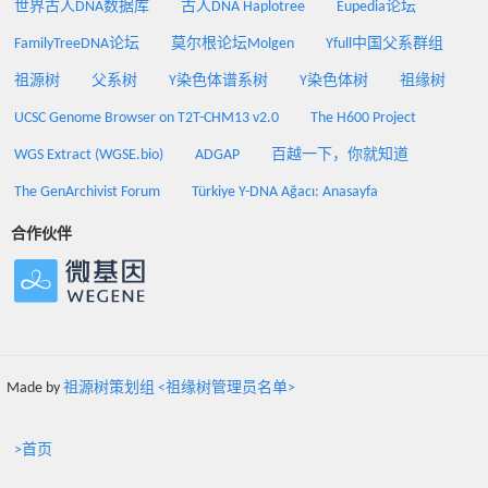
世界古人DNA数据库
古人DNA Haplotree
Eupedia论坛
FamilyTreeDNA论坛
莫尔根论坛Molgen
Yfull中国父系群组
祖源树
父系树
Y染色体谱系树
Y染色体树
祖缘树
UCSC Genome Browser on T2T-CHM13 v2.0
The H600 Project
WGS Extract (WGSE.bio)
ADGAP
百越一下，你就知道
The GenArchivist Forum
Türkiye Y-DNA Ağacı: Anasayfa
合作伙伴
Made by
祖源树策划组 <祖缘树管理员名单>
>首页