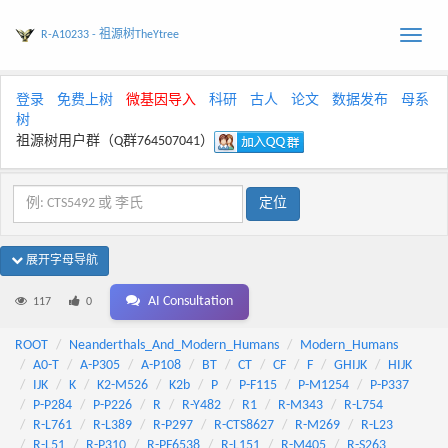
R-A10233 - 祖源树TheYtree
Toggle
naviga
登录
免费上树
微基因导入
科研
古人
论文
数据发布
母系
树
祖源树用户群（Q群764507041）
展开字母导航
AI Consultation
117
0
ROOT
Neanderthals_And_Modern_Humans
Modern_Humans
A0-T
A-P305
A-P108
BT
CT
CF
F
GHIJK
HIJK
IJK
K
K2-M526
K2b
P
P-F115
P-M1254
P-P337
P-P284
P-P226
R
R-Y482
R1
R-M343
R-L754
R-L761
R-L389
R-P297
R-CTS8627
R-M269
R-L23
R-L51
R-P310
R-PF6538
R-L151
R-M405
R-S263