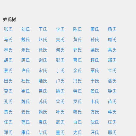
姓氏树
张氏
刘氏
王氏
李氏
陈氏
萧氏
杨氏
马氏
戴氏
赵氏
吴氏
黄氏
孙氏
周氏
林氏
朱氏
徐氏
何氏
郭氏
梁氏
高氏
胡氏
唐氏
谢氏
彭氏
曹氏
程氏
郑氏
蔡氏
许氏
宋氏
丁氏
余氏
覃氏
金氏
田氏
杜氏
陆氏
卢氏
冯氏
于氏
潘氏
莫氏
崔氏
吕氏
姚氏
韩氏
侯氏
钟氏
孔氏
魏氏
苏氏
曾氏
罗氏
韦氏
苗氏
贾氏
姜氏
赖氏
叶氏
黎氏
方氏
蒋氏
任氏
范氏
袁氏
武氏
白氏
沈氏
庄氏
邓氏
康氏
毕氏
童氏
史氏
汪氏
邢氏