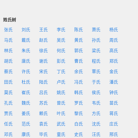
姓氏树
张氏
刘氏
王氏
李氏
陈氏
萧氏
杨氏
马氏
戴氏
赵氏
吴氏
黄氏
孙氏
周氏
林氏
朱氏
徐氏
何氏
郭氏
梁氏
高氏
胡氏
唐氏
谢氏
彭氏
曹氏
程氏
郑氏
蔡氏
许氏
宋氏
丁氏
余氏
覃氏
金氏
田氏
杜氏
陆氏
卢氏
冯氏
于氏
潘氏
莫氏
崔氏
吕氏
姚氏
韩氏
侯氏
钟氏
孔氏
魏氏
苏氏
曾氏
罗氏
韦氏
苗氏
贾氏
姜氏
赖氏
叶氏
黎氏
方氏
蒋氏
任氏
范氏
袁氏
武氏
白氏
沈氏
庄氏
邓氏
康氏
毕氏
童氏
史氏
汪氏
邢氏