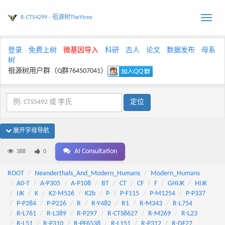
R-CTS4299 - 祖源树TheYtree
Toggle
naviga
登录
免费上树
微基因导入
科研
古人
论文
数据发布
母系
树
祖源树用户群（Q群764507041）
展开字母导航
AI Consultation
388
0
ROOT
Neanderthals_And_Modern_Humans
Modern_Humans
A0-T
A-P305
A-P108
BT
CT
CF
F
GHIJK
HIJK
IJK
K
K2-M526
K2b
P
P-F115
P-M1254
P-P337
P-P284
P-P226
R
R-Y482
R1
R-M343
R-L754
R-L761
R-L389
R-P297
R-CTS8627
R-M269
R-L23
R-L51
R-P310
R-PF6538
R-L151
R-P312
R-DF27