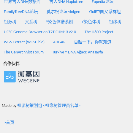
世界古人DNA数据库
古人DNA Haplotree
Eupedia论坛
FamilyTreeDNA论坛
莫尔根论坛Molgen
Yfull中国父系群组
祖源树
父系树
Y染色体谱系树
Y染色体树
祖缘树
UCSC Genome Browser on T2T-CHM13 v2.0
The H600 Project
WGS Extract (WGSE.bio)
ADGAP
百越一下，你就知道
The GenArchivist Forum
Türkiye Y-DNA Ağacı: Anasayfa
合作伙伴
Made by
祖源树策划组 <祖缘树管理员名单>
>首页