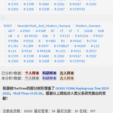
R-Z195
R-Z198
R-S460
R-Z262
R-M167
R-Z202
R-Z205
R-Z206
R-Z208
R-Z207
R-CTS9762
ROOT
Neanderthals_And_Modern_Humans
Modern_Humans
A0-T
A-P305
A-P108
BT
CT
CF
F
GHIJK
HIJK
IJK
K
K2-M526
K2b
P
P-F115
P-M1254
P-P337
P-P284
P-P226
R
R-Y482
R1
R-M343
R-L754
R-L761
R-L389
R-P297
R-CTS8627
R-M269
R-L23
R-L51
R-P310
R-PF6538
R-L151
R-P312
R-DF27
R-Z195
R-Z198
R-S460
R-Z262
R-M167
R-Z202
R-Z205
R-Z206
R-Z208
R-Z207
R-CTS9762
已分析Y数据：
个人样本
科研样本
古人样本
未分析Y数据：
个人样本
科研样本
古人样本
祖源树TheYtree的部分树形借鉴了
ISOGG Y-DNA Haplogroup Tree 2019-
2020
，
YFull YTree v9.05.00
，感谢以上网站对人类父系研究做出的贡
献！
注册会员数：10102 最近登录：56 最近注册：10 在线：597