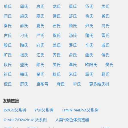
单氏
邱氏
房氏
龙氏
董氏
伍氏
孟氏
闫氏
施氏
廖氏
谭氏
舒氏
毛氏
龚氏
秦氏
薛氏
夏氏
石氏
顾氏
尹氏
尚氏
古氏
刁氏
严氏
贺氏
汤氏
蒲氏
雷氏
殷氏
陶氏
向氏
盖氏
寿氏
辛氏
戚氏
旷氏
祖氏
江氏
齐氏
俞氏
曲氏
傅氏
段氏
盛氏
颜氏
关氏
温氏
欧阳氏
樊氏
符氏
梅氏
翟氏
耿氏
米氏
章氏
葛氏
倪氏
厉氏
启布弓
麻氏
华氏
更多姓氏树
友情链接
ISOGG父系树
Yfull父系树
FamilyTreeDNA父系树
O-M117/O2a2b1a1父系树
人类Y染色体浏览器