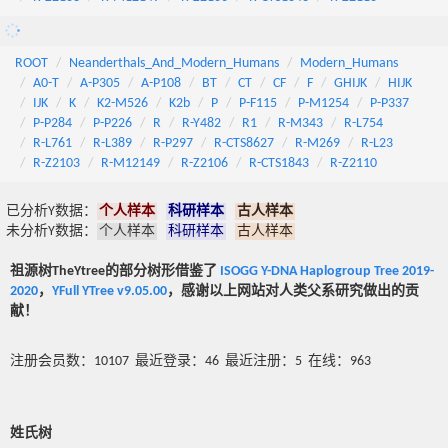
ROOT
Neanderthals_And_Modern_Humans
Modern_Humans
A0-T
A-P305
A-P108
BT
CT
CF
F
GHIJK
HIJK
IJK
K
K2-M526
K2b
P
P-F115
P-M1254
P-P337
P-P284
P-P226
R
R-Y482
R1
R-M343
R-L754
R-L761
R-L389
R-P297
R-CTS8627
R-M269
R-L23
R-Z2103
R-M12149
R-Z2106
R-CTS1843
R-Z2110
已分析Y数据：
个人样本
科研样本
古人样本
未分析Y数据：
个人样本
科研样本
古人样本
祖源树TheYtree的部分树形借鉴了
ISOGG Y-DNA Haplogroup Tree 2019-
2020
，
YFull YTree v9.05.00
，感谢以上网站对人类父系研究做出的贡
献！
注册会员数：10107 最近登录：46 最近注册：5 在线：963
姓氏树