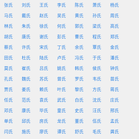
张氏
刘氏
王氏
李氏
陈氏
萧氏
杨氏
马氏
戴氏
赵氏
吴氏
黄氏
孙氏
周氏
林氏
朱氏
徐氏
何氏
郭氏
梁氏
高氏
胡氏
唐氏
谢氏
彭氏
曹氏
程氏
郑氏
蔡氏
许氏
宋氏
丁氏
余氏
覃氏
金氏
田氏
杜氏
陆氏
卢氏
冯氏
于氏
潘氏
莫氏
崔氏
吕氏
姚氏
韩氏
侯氏
钟氏
孔氏
魏氏
苏氏
曾氏
罗氏
韦氏
苗氏
贾氏
姜氏
赖氏
叶氏
黎氏
方氏
蒋氏
任氏
范氏
袁氏
武氏
白氏
沈氏
庄氏
邓氏
康氏
毕氏
童氏
史氏
汪氏
邢氏
单氏
邱氏
房氏
龙氏
董氏
伍氏
孟氏
闫氏
施氏
廖氏
谭氏
舒氏
毛氏
龚氏