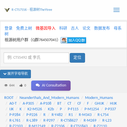
R-CTS7556 - 祖源树TheYtree
Toggle
naviga
登录
免费上树
微基因导入
科研
古人
论文
数据发布
母系
树
祖源树用户群（Q群764507041）
展开字母导航
AI Consultation
644
0
ROOT
Neanderthals_And_Modern_Humans
Modern_Humans
A0-T
A-P305
A-P108
BT
CT
CF
F
GHIJK
HIJK
IJK
K
K2-M526
K2b
P
P-F115
P-M1254
P-P337
P-P284
P-P226
R
R-Y482
R1
R-M343
R-L754
R-L761
R-L389
R-P297
R-CTS8627
R-M269
R-L23
R-Z2103
R-M12149
R-Z2106
R-CTS1843
R-Z2110