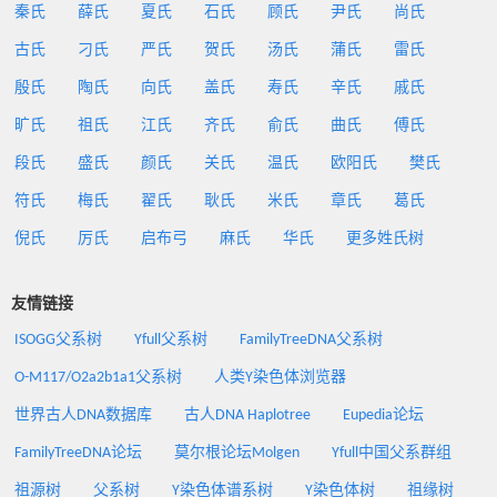
秦氏
薛氏
夏氏
石氏
顾氏
尹氏
尚氏
古氏
刁氏
严氏
贺氏
汤氏
蒲氏
雷氏
殷氏
陶氏
向氏
盖氏
寿氏
辛氏
戚氏
旷氏
祖氏
江氏
齐氏
俞氏
曲氏
傅氏
段氏
盛氏
颜氏
关氏
温氏
欧阳氏
樊氏
符氏
梅氏
翟氏
耿氏
米氏
章氏
葛氏
倪氏
厉氏
启布弓
麻氏
华氏
更多姓氏树
友情链接
ISOGG父系树
Yfull父系树
FamilyTreeDNA父系树
O-M117/O2a2b1a1父系树
人类Y染色体浏览器
世界古人DNA数据库
古人DNA Haplotree
Eupedia论坛
FamilyTreeDNA论坛
莫尔根论坛Molgen
Yfull中国父系群组
祖源树
父系树
Y染色体谱系树
Y染色体树
祖缘树