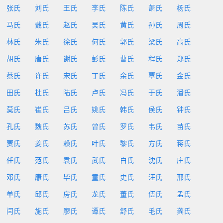
张氏
刘氏
王氏
李氏
陈氏
萧氏
杨氏
马氏
戴氏
赵氏
吴氏
黄氏
孙氏
周氏
林氏
朱氏
徐氏
何氏
郭氏
梁氏
高氏
胡氏
唐氏
谢氏
彭氏
曹氏
程氏
郑氏
蔡氏
许氏
宋氏
丁氏
余氏
覃氏
金氏
田氏
杜氏
陆氏
卢氏
冯氏
于氏
潘氏
莫氏
崔氏
吕氏
姚氏
韩氏
侯氏
钟氏
孔氏
魏氏
苏氏
曾氏
罗氏
韦氏
苗氏
贾氏
姜氏
赖氏
叶氏
黎氏
方氏
蒋氏
任氏
范氏
袁氏
武氏
白氏
沈氏
庄氏
邓氏
康氏
毕氏
童氏
史氏
汪氏
邢氏
单氏
邱氏
房氏
龙氏
董氏
伍氏
孟氏
闫氏
施氏
廖氏
谭氏
舒氏
毛氏
龚氏