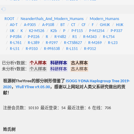
ROOT
Neanderthals_And_Modern_Humans
Modern_Humans
A0-T
A-P305
A-P108
BT
CT
CF
F
GHIJK
HIJK
IJK
K
K2-M526
K2b
P
P-F115
P-M1254
P-P337
P-P284
P-P226
R
R-Y482
R1
R-M343
R-L754
R-L761
R-L389
R-P297
R-CTS8627
R-M269
R-L23
R-L51
R-P310
R-PF6538
R-L151
R-P312
已分析Y数据：
个人样本
科研样本
古人样本
未分析Y数据：
个人样本
科研样本
古人样本
祖源树TheYtree的部分树形借鉴了
ISOGG Y-DNA Haplogroup Tree 2019-
2020
，
YFull YTree v9.05.00
，感谢以上网站对人类父系研究做出的贡
献！
注册会员数：10110 最近登录：54 最近注册：6 在线：706
姓氏树