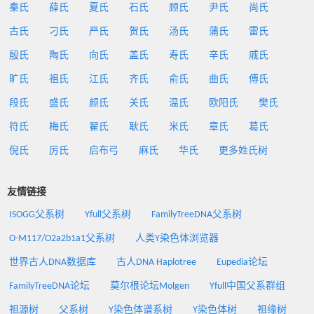
秦氏
薛氏
夏氏
石氏
顾氏
尹氏
尚氏
古氏
刁氏
严氏
贺氏
汤氏
蒲氏
雷氏
殷氏
陶氏
向氏
盖氏
寿氏
辛氏
戚氏
旷氏
祖氏
江氏
齐氏
俞氏
曲氏
傅氏
段氏
盛氏
颜氏
关氏
温氏
欧阳氏
樊氏
符氏
梅氏
翟氏
耿氏
米氏
章氏
葛氏
倪氏
厉氏
启布弓
麻氏
华氏
更多姓氏树
友情链接
ISOGG父系树
Yfull父系树
FamilyTreeDNA父系树
O-M117/O2a2b1a1父系树
人类Y染色体浏览器
世界古人DNA数据库
古人DNA Haplotree
Eupedia论坛
FamilyTreeDNA论坛
莫尔根论坛Molgen
Yfull中国父系群组
祖源树
父系树
Y染色体谱系树
Y染色体树
祖缘树