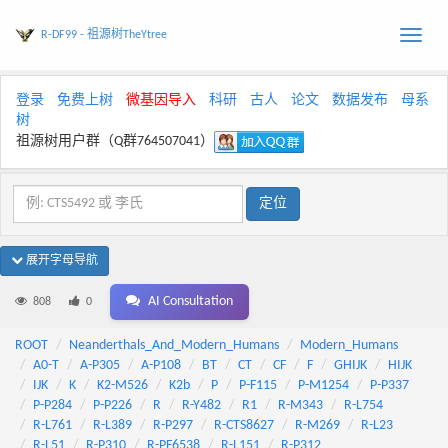
R-DF99 - 祖源树TheYtree
Toggle
naviga
登录
免费上树
微基因导入
科研
古人
论文
数据发布
母系
树
祖源树用户群（Q群764507041）
展开字母导航
AI Consultation
808
0
ROOT
Neanderthals_And_Modern_Humans
Modern_Humans
A0-T
A-P305
A-P108
BT
CT
CF
F
GHIJK
HIJK
IJK
K
K2-M526
K2b
P
P-F115
P-M1254
P-P337
P-P284
P-P226
R
R-Y482
R1
R-M343
R-L754
R-L761
R-L389
R-P297
R-CTS8627
R-M269
R-L23
R-L51
R-P310
R-PF6538
R-L151
R-P312