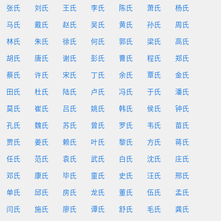
张氏
刘氏
王氏
李氏
陈氏
萧氏
杨氏
马氏
戴氏
赵氏
吴氏
黄氏
孙氏
周氏
林氏
朱氏
徐氏
何氏
郭氏
梁氏
高氏
胡氏
唐氏
谢氏
彭氏
曹氏
程氏
郑氏
蔡氏
许氏
宋氏
丁氏
余氏
覃氏
金氏
田氏
杜氏
陆氏
卢氏
冯氏
于氏
潘氏
莫氏
崔氏
吕氏
姚氏
韩氏
侯氏
钟氏
孔氏
魏氏
苏氏
曾氏
罗氏
韦氏
苗氏
贾氏
姜氏
赖氏
叶氏
黎氏
方氏
蒋氏
任氏
范氏
袁氏
武氏
白氏
沈氏
庄氏
邓氏
康氏
毕氏
童氏
史氏
汪氏
邢氏
单氏
邱氏
房氏
龙氏
董氏
伍氏
孟氏
闫氏
施氏
廖氏
谭氏
舒氏
毛氏
龚氏