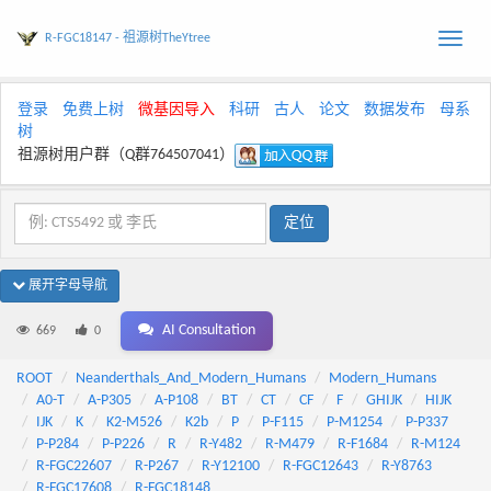
R-FGC18147 - 祖源树TheYtree
Toggle
naviga
登录
免费上树
微基因导入
科研
古人
论文
数据发布
母系
树
祖源树用户群（Q群764507041）
展开字母导航
AI Consultation
669
0
ROOT
Neanderthals_And_Modern_Humans
Modern_Humans
A0-T
A-P305
A-P108
BT
CT
CF
F
GHIJK
HIJK
IJK
K
K2-M526
K2b
P
P-F115
P-M1254
P-P337
P-P284
P-P226
R
R-Y482
R-M479
R-F1684
R-M124
R-FGC22607
R-P267
R-Y12100
R-FGC12643
R-Y8763
R-FGC17608
R-FGC18148