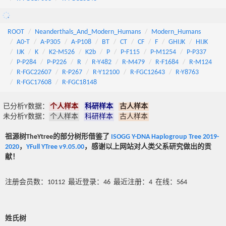
ROOT
Neanderthals_And_Modern_Humans
Modern_Humans
A0-T
A-P305
A-P108
BT
CT
CF
F
GHIJK
HIJK
IJK
K
K2-M526
K2b
P
P-F115
P-M1254
P-P337
P-P284
P-P226
R
R-Y482
R-M479
R-F1684
R-M124
R-FGC22607
R-P267
R-Y12100
R-FGC12643
R-Y8763
R-FGC17608
R-FGC18148
已分析Y数据：
个人样本
科研样本
古人样本
未分析Y数据：
个人样本
科研样本
古人样本
祖源树TheYtree的部分树形借鉴了
ISOGG Y-DNA Haplogroup Tree 2019-
2020
，
YFull YTree v9.05.00
，感谢以上网站对人类父系研究做出的贡
献！
注册会员数：10112 最近登录：46 最近注册：4 在线：564
姓氏树