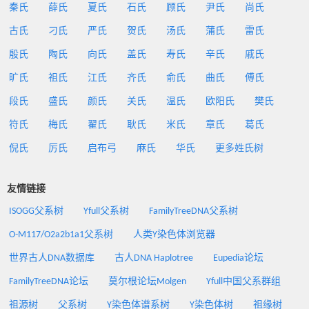
秦氏
薛氏
夏氏
石氏
顾氏
尹氏
尚氏
古氏
刁氏
严氏
贺氏
汤氏
蒲氏
雷氏
殷氏
陶氏
向氏
盖氏
寿氏
辛氏
戚氏
旷氏
祖氏
江氏
齐氏
俞氏
曲氏
傅氏
段氏
盛氏
颜氏
关氏
温氏
欧阳氏
樊氏
符氏
梅氏
翟氏
耿氏
米氏
章氏
葛氏
倪氏
厉氏
启布弓
麻氏
华氏
更多姓氏树
友情链接
ISOGG父系树
Yfull父系树
FamilyTreeDNA父系树
O-M117/O2a2b1a1父系树
人类Y染色体浏览器
世界古人DNA数据库
古人DNA Haplotree
Eupedia论坛
FamilyTreeDNA论坛
莫尔根论坛Molgen
Yfull中国父系群组
祖源树
父系树
Y染色体谱系树
Y染色体树
祖缘树