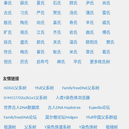
秦氏
薛氏
夏氏
石氏
顾氏
尹氏
尚氏
古氏
刁氏
严氏
贺氏
汤氏
蒲氏
雷氏
殷氏
陶氏
向氏
盖氏
寿氏
辛氏
戚氏
旷氏
祖氏
江氏
齐氏
俞氏
曲氏
傅氏
段氏
盛氏
颜氏
关氏
温氏
欧阳氏
樊氏
符氏
梅氏
翟氏
耿氏
米氏
章氏
葛氏
倪氏
厉氏
启布弓
麻氏
华氏
更多姓氏树
友情链接
ISOGG父系树
Yfull父系树
FamilyTreeDNA父系树
O-M117/O2a2b1a1父系树
人类Y染色体浏览器
世界古人DNA数据库
古人DNA Haplotree
Eupedia论坛
FamilyTreeDNA论坛
莫尔根论坛Molgen
Yfull中国父系群组
祖源树
父系树
Y染色体谱系树
Y染色体树
祖缘树