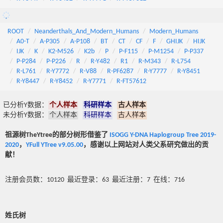
ROOT
Neanderthals_And_Modern_Humans
Modern_Humans
A0-T
A-P305
A-P108
BT
CT
CF
F
GHIJK
HIJK
IJK
K
K2-M526
K2b
P
P-F115
P-M1254
P-P337
P-P284
P-P226
R
R-Y482
R1
R-M343
R-L754
R-L761
R-Y7772
R-V88
R-PF6287
R-Y7777
R-Y8451
R-Y8447
R-Y8452
R-Y7771
R-FT57612
已分析Y数据：
个人样本
科研样本
古人样本
未分析Y数据：
个人样本
科研样本
古人样本
祖源树TheYtree的部分树形借鉴了
ISOGG Y-DNA Haplogroup Tree 2019-
2020
，
YFull YTree v9.05.00
，感谢以上网站对人类父系研究做出的贡
献！
注册会员数：10120 最近登录：63 最近注册：7 在线：716
姓氏树