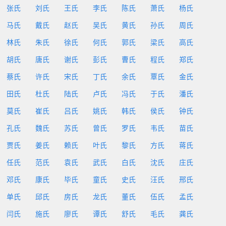
张氏
刘氏
王氏
李氏
陈氏
萧氏
杨氏
马氏
戴氏
赵氏
吴氏
黄氏
孙氏
周氏
林氏
朱氏
徐氏
何氏
郭氏
梁氏
高氏
胡氏
唐氏
谢氏
彭氏
曹氏
程氏
郑氏
蔡氏
许氏
宋氏
丁氏
余氏
覃氏
金氏
田氏
杜氏
陆氏
卢氏
冯氏
于氏
潘氏
莫氏
崔氏
吕氏
姚氏
韩氏
侯氏
钟氏
孔氏
魏氏
苏氏
曾氏
罗氏
韦氏
苗氏
贾氏
姜氏
赖氏
叶氏
黎氏
方氏
蒋氏
任氏
范氏
袁氏
武氏
白氏
沈氏
庄氏
邓氏
康氏
毕氏
童氏
史氏
汪氏
邢氏
单氏
邱氏
房氏
龙氏
董氏
伍氏
孟氏
闫氏
施氏
廖氏
谭氏
舒氏
毛氏
龚氏