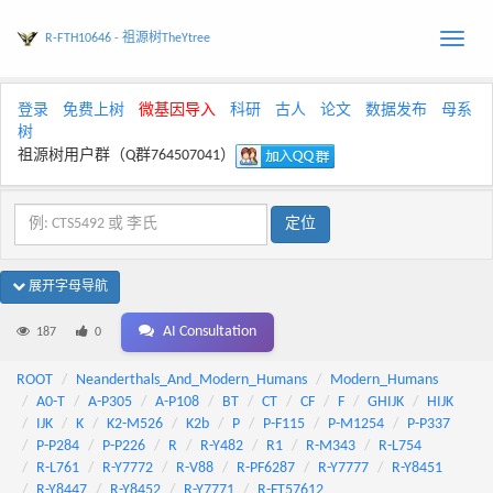
R-FTH10646 - 祖源树TheYtree
Toggle
naviga
登录
免费上树
微基因导入
科研
古人
论文
数据发布
母系
树
祖源树用户群（Q群764507041）
展开字母导航
AI Consultation
187
0
ROOT
Neanderthals_And_Modern_Humans
Modern_Humans
A0-T
A-P305
A-P108
BT
CT
CF
F
GHIJK
HIJK
IJK
K
K2-M526
K2b
P
P-F115
P-M1254
P-P337
P-P284
P-P226
R
R-Y482
R1
R-M343
R-L754
R-L761
R-Y7772
R-V88
R-PF6287
R-Y7777
R-Y8451
R-Y8447
R-Y8452
R-Y7771
R-FT57612