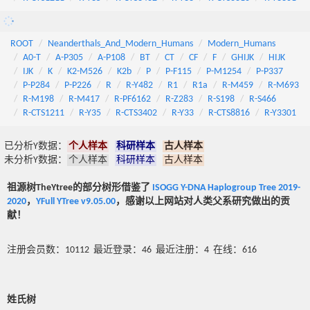
ROOT
Neanderthals_And_Modern_Humans
Modern_Humans
A0-T
A-P305
A-P108
BT
CT
CF
F
GHIJK
HIJK
IJK
K
K2-M526
K2b
P
P-F115
P-M1254
P-P337
P-P284
P-P226
R
R-Y482
R1
R1a
R-M459
R-M693
R-M198
R-M417
R-PF6162
R-Z283
R-S198
R-S466
R-CTS1211
R-Y35
R-CTS3402
R-Y33
R-CTS8816
R-Y3301
已分析Y数据：
个人样本
科研样本
古人样本
未分析Y数据：
个人样本
科研样本
古人样本
祖源树TheYtree的部分树形借鉴了
ISOGG Y-DNA Haplogroup Tree 2019-
2020
，
YFull YTree v9.05.00
，感谢以上网站对人类父系研究做出的贡
献！
注册会员数：10112 最近登录：46 最近注册：4 在线：616
姓氏树