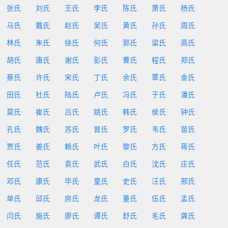
张氏
刘氏
王氏
李氏
陈氏
萧氏
杨氏
马氏
戴氏
赵氏
吴氏
黄氏
孙氏
周氏
林氏
朱氏
徐氏
何氏
郭氏
梁氏
高氏
胡氏
唐氏
谢氏
彭氏
曹氏
程氏
郑氏
蔡氏
许氏
宋氏
丁氏
余氏
覃氏
金氏
田氏
杜氏
陆氏
卢氏
冯氏
于氏
潘氏
莫氏
崔氏
吕氏
姚氏
韩氏
侯氏
钟氏
孔氏
魏氏
苏氏
曾氏
罗氏
韦氏
苗氏
贾氏
姜氏
赖氏
叶氏
黎氏
方氏
蒋氏
任氏
范氏
袁氏
武氏
白氏
沈氏
庄氏
邓氏
康氏
毕氏
童氏
史氏
汪氏
邢氏
单氏
邱氏
房氏
龙氏
董氏
伍氏
孟氏
闫氏
施氏
廖氏
谭氏
舒氏
毛氏
龚氏