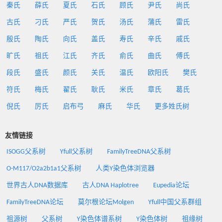
秦氏
薛氏
夏氏
石氏
顾氏
尹氏
尚氏
古氏
刁氏
严氏
贺氏
汤氏
蒲氏
雷氏
殷氏
陶氏
向氏
盖氏
寿氏
辛氏
戚氏
旷氏
祖氏
江氏
齐氏
俞氏
曲氏
傅氏
段氏
盛氏
颜氏
关氏
温氏
欧阳氏
樊氏
符氏
梅氏
翟氏
耿氏
米氏
章氏
葛氏
倪氏
厉氏
启布弓
麻氏
华氏
更多姓氏树
友情链接
ISOGG父系树
Yfull父系树
FamilyTreeDNA父系树
O-M117/O2a2b1a1父系树
人类Y染色体浏览器
世界古人DNA数据库
古人DNA Haplotree
Eupedia论坛
FamilyTreeDNA论坛
莫尔根论坛Molgen
Yfull中国父系群组
祖源树
父系树
Y染色体谱系树
Y染色体树
祖缘树