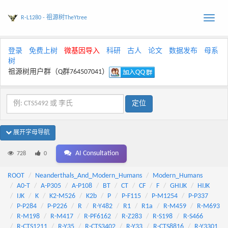
R-L1280 - 祖源树TheYtree
Toggle
naviga
登录
免费上树
微基因导入
科研
古人
论文
数据发布
母系
树
祖源树用户群（Q群764507041）
展开字母导航
AI Consultation
728
0
ROOT
Neanderthals_And_Modern_Humans
Modern_Humans
A0-T
A-P305
A-P108
BT
CT
CF
F
GHIJK
HIJK
IJK
K
K2-M526
K2b
P
P-F115
P-M1254
P-P337
P-P284
P-P226
R
R-Y482
R1
R1a
R-M459
R-M693
R-M198
R-M417
R-PF6162
R-Z283
R-S198
R-S466
R-CTS1211
R-Y35
R-CTS3402
R-Y33
R-CTS8816
R-Y3301