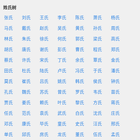
姓氏树
张氏
刘氏
王氏
李氏
陈氏
萧氏
杨氏
马氏
戴氏
赵氏
吴氏
黄氏
孙氏
周氏
林氏
朱氏
徐氏
何氏
郭氏
梁氏
高氏
胡氏
唐氏
谢氏
彭氏
曹氏
程氏
郑氏
蔡氏
许氏
宋氏
丁氏
余氏
覃氏
金氏
田氏
杜氏
陆氏
卢氏
冯氏
于氏
潘氏
莫氏
崔氏
吕氏
姚氏
韩氏
侯氏
钟氏
孔氏
魏氏
苏氏
曾氏
罗氏
韦氏
苗氏
贾氏
姜氏
赖氏
叶氏
黎氏
方氏
蒋氏
任氏
范氏
袁氏
武氏
白氏
沈氏
庄氏
邓氏
康氏
毕氏
童氏
史氏
汪氏
邢氏
单氏
邱氏
房氏
龙氏
董氏
伍氏
孟氏