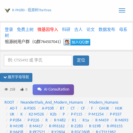
R-PH280 - 祖源树TheYtree
Toggle
naviga
登录
免费上树
微基因导入
科研
古人
论文
数据发布
母系
树
祖源树用户群（Q群764507041）
展开字母导航
AI Consultation
258
0
ROOT
Neanderthals_And_Modern_Humans
Modern_Humans
A0-T
A-P305
A-P108
BT
CT
CF
F
GHIJK
HIJK
IJK
K
K2-M526
K2b
P
P-F115
P-M1254
P-P337
P-P284
P-P226
R
R-Y482
R1
R1a
R-M459
R-M693
R-M198
R-M417
R-PF6162
R-Z283
R-S198
R-PF6155
R-M458
R-PF7521
R-Y2604
R-FGC2608
R-CTS11962