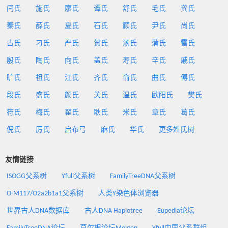
闫氏
施氏
廖氏
谭氏
舒氏
毛氏
龚氏
秦氏
薛氏
夏氏
石氏
顾氏
尹氏
尚氏
古氏
刁氏
严氏
贺氏
汤氏
蒲氏
雷氏
殷氏
陶氏
向氏
盖氏
寿氏
辛氏
戚氏
旷氏
祖氏
江氏
齐氏
俞氏
曲氏
傅氏
段氏
盛氏
颜氏
关氏
温氏
欧阳氏
樊氏
符氏
梅氏
翟氏
耿氏
米氏
章氏
葛氏
倪氏
厉氏
启布弓
麻氏
华氏
更多姓氏树
友情链接
ISOGG父系树
Yfull父系树
FamilyTreeDNA父系树
O-M117/O2a2b1a1父系树
人类Y染色体浏览器
世界古人DNA数据库
古人DNA Haplotree
Eupedia论坛