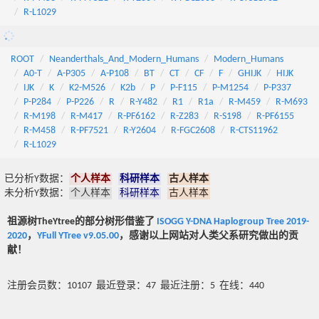
R-L1029
ROOT
Neanderthals_And_Modern_Humans
Modern_Humans
A0-T
A-P305
A-P108
BT
CT
CF
F
GHIJK
HIJK
IJK
K
K2-M526
K2b
P
P-F115
P-M1254
P-P337
P-P284
P-P226
R
R-Y482
R1
R1a
R-M459
R-M693
R-M198
R-M417
R-PF6162
R-Z283
R-S198
R-PF6155
R-M458
R-PF7521
R-Y2604
R-FGC2608
R-CTS11962
R-L1029
已分析Y数据：
个人样本
科研样本
古人样本
未分析Y数据：
个人样本
科研样本
古人样本
祖源树TheYtree的部分树形借鉴了
ISOGG Y-DNA Haplogroup Tree 2019-
2020
，
YFull YTree v9.05.00
，感谢以上网站对人类父系研究做出的贡
献！
注册会员数：10107 最近登录：47 最近注册：5 在线：440