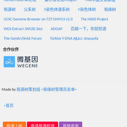
FamilyTreeDNA论坛
莫尔根论坛Molgen
Yfull中国父系群组
祖源树
父系树
Y染色体谱系树
Y染色体树
祖缘树
UCSC Genome Browser on T2T-CHM13 v2.0
The H600 Project
WGS Extract (WGSE.bio)
ADGAP
百越一下，你就知道
The GenArchivist Forum
Türkiye Y-DNA Ağacı: Anasayfa
合作伙伴
Made by
祖源树策划组 <祖缘树管理员名单>
>首页
极速上树
申请祖源检测
其他咨询