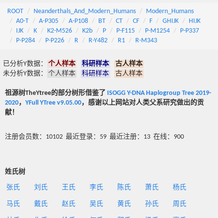
ROOT
Neanderthals_And_Modern_Humans
Modern_Humans
A0-T
A-P305
A-P108
BT
CT
CF
F
GHIJK
HIJK
IJK
K
K2-M526
K2b
P
P-F115
P-M1254
P-P337
P-P284
P-P226
R
R-Y482
R1
R-M343
已分析Y数据：
个人样本
科研样本
古人样本
未分析Y数据：
个人样本
科研样本
古人样本
祖源树TheYtree的部分树形借鉴了
ISOGG Y-DNA Haplogroup Tree 2019-
2020
，
YFull YTree v9.05.00
，感谢以上网站对人类父系研究做出的贡
献！
注册会员数：10102 最近登录：59 最近注册：13 在线：900
姓氏树
张氏
刘氏
王氏
李氏
陈氏
萧氏
杨氏
马氏
戴氏
赵氏
吴氏
黄氏
孙氏
周氏