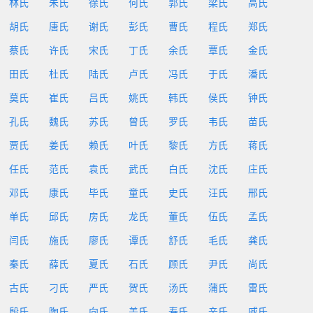
林氏
朱氏
徐氏
何氏
郭氏
梁氏
高氏
胡氏
唐氏
谢氏
彭氏
曹氏
程氏
郑氏
蔡氏
许氏
宋氏
丁氏
余氏
覃氏
金氏
田氏
杜氏
陆氏
卢氏
冯氏
于氏
潘氏
莫氏
崔氏
吕氏
姚氏
韩氏
侯氏
钟氏
孔氏
魏氏
苏氏
曾氏
罗氏
韦氏
苗氏
贾氏
姜氏
赖氏
叶氏
黎氏
方氏
蒋氏
任氏
范氏
袁氏
武氏
白氏
沈氏
庄氏
邓氏
康氏
毕氏
童氏
史氏
汪氏
邢氏
单氏
邱氏
房氏
龙氏
董氏
伍氏
孟氏
闫氏
施氏
廖氏
谭氏
舒氏
毛氏
龚氏
秦氏
薛氏
夏氏
石氏
顾氏
尹氏
尚氏
古氏
刁氏
严氏
贺氏
汤氏
蒲氏
雷氏
殷氏
陶氏
向氏
盖氏
寿氏
辛氏
戚氏