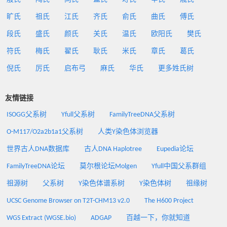
旷氏
祖氏
江氏
齐氏
俞氏
曲氏
傅氏
段氏
盛氏
颜氏
关氏
温氏
欧阳氏
樊氏
符氏
梅氏
翟氏
耿氏
米氏
章氏
葛氏
倪氏
厉氏
启布弓
麻氏
华氏
更多姓氏树
友情链接
ISOGG父系树
Yfull父系树
FamilyTreeDNA父系树
O-M117/O2a2b1a1父系树
人类Y染色体浏览器
世界古人DNA数据库
古人DNA Haplotree
Eupedia论坛
FamilyTreeDNA论坛
莫尔根论坛Molgen
Yfull中国父系群组
祖源树
父系树
Y染色体谱系树
Y染色体树
祖缘树
UCSC Genome Browser on T2T-CHM13 v2.0
The H600 Project
WGS Extract (WGSE.bio)
ADGAP
百越一下，你就知道