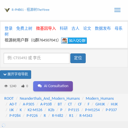
R-PH861 - 祖源树TheYtree
Toggle
naviga
登录
免费上树
微基因导入
科研
古人
论文
数据发布
母系
树
祖源树用户群（Q群764507041）
展开字母导航
AI Consultation
1240
0
ROOT
Neanderthals_And_Modern_Humans
Modern_Humans
A0-T
A-P305
A-P108
BT
CT
CF
F
GHIJK
HIJK
IJK
K
K2-M526
K2b
P
P-F115
P-M1254
P-P337
P-P284
P-P226
R
R-Y482
R1
R-M343