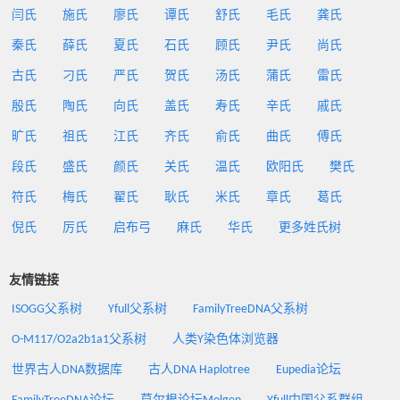
闫氏
施氏
廖氏
谭氏
舒氏
毛氏
龚氏
秦氏
薛氏
夏氏
石氏
顾氏
尹氏
尚氏
古氏
刁氏
严氏
贺氏
汤氏
蒲氏
雷氏
殷氏
陶氏
向氏
盖氏
寿氏
辛氏
戚氏
旷氏
祖氏
江氏
齐氏
俞氏
曲氏
傅氏
段氏
盛氏
颜氏
关氏
温氏
欧阳氏
樊氏
符氏
梅氏
翟氏
耿氏
米氏
章氏
葛氏
倪氏
厉氏
启布弓
麻氏
华氏
更多姓氏树
友情链接
ISOGG父系树
Yfull父系树
FamilyTreeDNA父系树
O-M117/O2a2b1a1父系树
人类Y染色体浏览器
世界古人DNA数据库
古人DNA Haplotree
Eupedia论坛