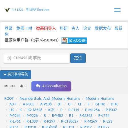
R-S1221 - 祖源树TheYtree
Toggle
naviga
登录
免费上树
微基因导入
科研
古人
论文
数据发布
母系
树
祖源树用户群（Q群764507041）
展开字母导航
AI Consultation
530
0
ROOT
Neanderthals_And_Modern_Humans
Modern_Humans
A0-T
A-P305
A-P108
BT
CT
CF
F
GHIJK
HIJK
IJK
K
K2-M526
K2b
P
P-F115
P-M1254
P-P337
P-P284
P-P226
R
R-Y482
R1
R-M343
R-L754
R-L761
R-L389
R-P297
R-CTS8627
R-M269
R-L23
R-L51
R-P310
R-PF6538
R-L151
R-P312
R-DF27