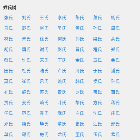
姓氏树
张氏
刘氏
王氏
李氏
陈氏
萧氏
杨氏
马氏
戴氏
赵氏
吴氏
黄氏
孙氏
周氏
林氏
朱氏
徐氏
何氏
郭氏
梁氏
高氏
胡氏
唐氏
谢氏
彭氏
曹氏
程氏
郑氏
蔡氏
许氏
宋氏
丁氏
余氏
覃氏
金氏
田氏
杜氏
陆氏
卢氏
冯氏
于氏
潘氏
莫氏
崔氏
吕氏
姚氏
韩氏
侯氏
钟氏
孔氏
魏氏
苏氏
曾氏
罗氏
韦氏
苗氏
贾氏
姜氏
赖氏
叶氏
黎氏
方氏
蒋氏
任氏
范氏
袁氏
武氏
白氏
沈氏
庄氏
邓氏
康氏
毕氏
童氏
史氏
汪氏
邢氏
单氏
邱氏
房氏
龙氏
董氏
伍氏
孟氏