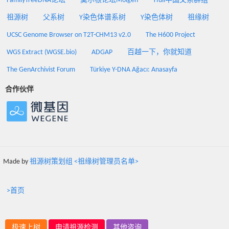
FamilyTreeDNA论坛
莫尔根论坛Molgen
Yfull中国父系群组
祖源树
父系树
Y染色体谱系树
Y染色体树
祖缘树
UCSC Genome Browser on T2T-CHM13 v2.0
The H600 Project
WGS Extract (WGSE.bio)
ADGAP
百越一下，你就知道
The GenArchivist Forum
Türkiye Y-DNA Ağacı: Anasayfa
合作伙伴
Made by
祖源树策划组 <祖缘树管理员名单>
>首页
极速上树
申请祖源检测
其他咨询