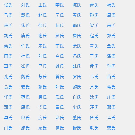
张氏
刘氏
王氏
李氏
陈氏
萧氏
杨氏
马氏
戴氏
赵氏
吴氏
黄氏
孙氏
周氏
林氏
朱氏
徐氏
何氏
郭氏
梁氏
高氏
胡氏
唐氏
谢氏
彭氏
曹氏
程氏
郑氏
蔡氏
许氏
宋氏
丁氏
余氏
覃氏
金氏
田氏
杜氏
陆氏
卢氏
冯氏
于氏
潘氏
莫氏
崔氏
吕氏
姚氏
韩氏
侯氏
钟氏
孔氏
魏氏
苏氏
曾氏
罗氏
韦氏
苗氏
贾氏
姜氏
赖氏
叶氏
黎氏
方氏
蒋氏
任氏
范氏
袁氏
武氏
白氏
沈氏
庄氏
邓氏
康氏
毕氏
童氏
史氏
汪氏
邢氏
单氏
邱氏
房氏
龙氏
董氏
伍氏
孟氏
闫氏
施氏
廖氏
谭氏
舒氏
毛氏
龚氏