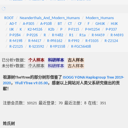
ROOT
Neanderthals_And_Modern_Humans
Modern_Humans
A0-T
A-P305
A-P108
BT
CT
CF
F
GHIJK
HIJK
IJK
K
K2-M526
K2b
P
P-F115
P-M1254
P-P337
P-P284
P-P226
R
R-Y482
R1
R1a
R-M459
R-M693
R-M198
R-M417
R-PF6162
R-F992
R-F3105
R-Z2124
R-Z2125
R-S23592
R-YP1558
R-FGC56408
已分析Y数据：
个人样本
科研样本
古人样本
未分析Y数据：
个人样本
科研样本
古人样本
祖源树TheYtree的部分树形借鉴了
ISOGG Y-DNA Haplogroup Tree 2019-
2020
，
YFull YTree v9.05.00
，感谢以上网站对人类父系研究做出的贡
献！
注册会员数：10121 最近登录：70 最近注册：8 在线：351
姓氏树