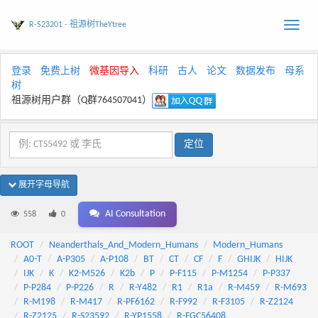
R-S23201 - 祖源树TheYtree
Toggle
naviga
登录
免费上树
微基因导入
科研
古人
论文
数据发布
母系
树
祖源树用户群（Q群764507041）
展开字母导航
AI Consultation
558
0
ROOT
Neanderthals_And_Modern_Humans
Modern_Humans
A0-T
A-P305
A-P108
BT
CT
CF
F
GHIJK
HIJK
IJK
K
K2-M526
K2b
P
P-F115
P-M1254
P-P337
P-P284
P-P226
R
R-Y482
R1
R1a
R-M459
R-M693
R-M198
R-M417
R-PF6162
R-F992
R-F3105
R-Z2124
R-Z2125
R-S23592
R-YP1558
R-FGC56408