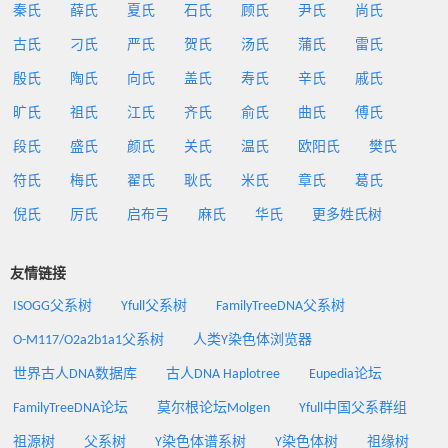
秦氏
薛氏
夏氏
石氏
顾氏
尹氏
尚氏
古氏
刁氏
严氏
贺氏
汤氏
蒲氏
雷氏
殷氏
陶氏
向氏
盖氏
寿氏
辛氏
戚氏
旷氏
祖氏
江氏
齐氏
俞氏
曲氏
傅氏
段氏
盛氏
颜氏
关氏
温氏
欧阳氏
樊氏
符氏
梅氏
翟氏
耿氏
米氏
章氏
葛氏
倪氏
厉氏
启布弓
麻氏
华氏
更多姓氏树
友情链接
ISOGG父系树
Yfull父系树
FamilyTreeDNA父系树
O-M117/O2a2b1a1父系树
人类Y染色体浏览器
世界古人DNA数据库
古人DNA Haplotree
Eupedia论坛
FamilyTreeDNA论坛
莫尔根论坛Molgen
Yfull中国父系群组
祖源树
父系树
Y染色体谱系树
Y染色体树
祖缘树