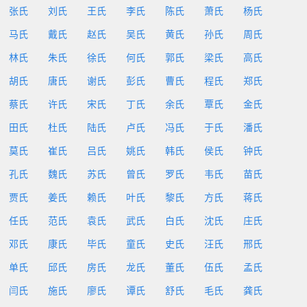
张氏
刘氏
王氏
李氏
陈氏
萧氏
杨氏
马氏
戴氏
赵氏
吴氏
黄氏
孙氏
周氏
林氏
朱氏
徐氏
何氏
郭氏
梁氏
高氏
胡氏
唐氏
谢氏
彭氏
曹氏
程氏
郑氏
蔡氏
许氏
宋氏
丁氏
余氏
覃氏
金氏
田氏
杜氏
陆氏
卢氏
冯氏
于氏
潘氏
莫氏
崔氏
吕氏
姚氏
韩氏
侯氏
钟氏
孔氏
魏氏
苏氏
曾氏
罗氏
韦氏
苗氏
贾氏
姜氏
赖氏
叶氏
黎氏
方氏
蒋氏
任氏
范氏
袁氏
武氏
白氏
沈氏
庄氏
邓氏
康氏
毕氏
童氏
史氏
汪氏
邢氏
单氏
邱氏
房氏
龙氏
董氏
伍氏
孟氏
闫氏
施氏
廖氏
谭氏
舒氏
毛氏
龚氏