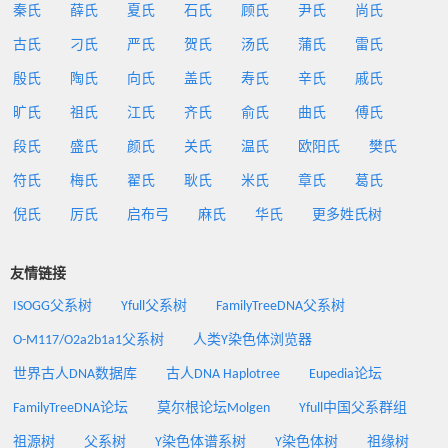
秦氏
薛氏
夏氏
石氏
顾氏
尹氏
尚氏
古氏
刁氏
严氏
贺氏
汤氏
蒲氏
雷氏
殷氏
陶氏
向氏
盖氏
寿氏
辛氏
戚氏
旷氏
祖氏
江氏
齐氏
俞氏
曲氏
傅氏
段氏
盛氏
颜氏
关氏
温氏
欧阳氏
樊氏
符氏
梅氏
翟氏
耿氏
米氏
章氏
葛氏
倪氏
厉氏
启布弓
麻氏
华氏
更多姓氏树
友情链接
ISOGG父系树
Yfull父系树
FamilyTreeDNA父系树
O-M117/O2a2b1a1父系树
人类Y染色体浏览器
世界古人DNA数据库
古人DNA Haplotree
Eupedia论坛
FamilyTreeDNA论坛
莫尔根论坛Molgen
Yfull中国父系群组
祖源树
父系树
Y染色体谱系树
Y染色体树
祖缘树