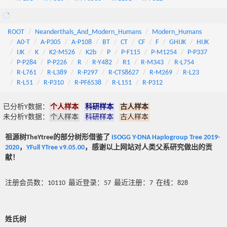
ROOT
Neanderthals_And_Modern_Humans
Modern_Humans
A0-T
A-P305
A-P108
BT
CT
CF
F
GHIJK
HIJK
IJK
K
K2-M526
K2b
P
P-F115
P-M1254
P-P337
P-P284
P-P226
R
R-Y482
R1
R-M343
R-L754
R-L761
R-L389
R-P297
R-CTS8627
R-M269
R-L23
R-L51
R-P310
R-PF6538
R-L151
R-P312
已分析Y数据：
个人样本
科研样本
古人样本
未分析Y数据：
个人样本
科研样本
古人样本
祖源树TheYtree的部分树形借鉴了
ISOGG Y-DNA Haplogroup Tree 2019-
2020
，
YFull YTree v9.05.00
，感谢以上网站对人类父系研究做出的贡
献！
注册会员数：10110 最近登录：57 最近注册：7 在线：828
姓氏树