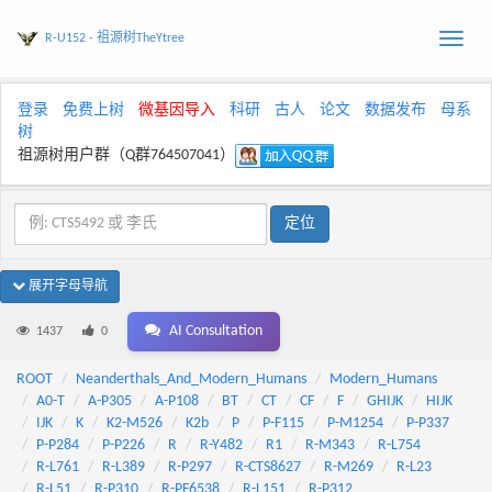
R-U152 - 祖源树TheYtree
Toggle
naviga
登录
免费上树
微基因导入
科研
古人
论文
数据发布
母系
树
祖源树用户群（Q群764507041）
展开字母导航
AI Consultation
1437
0
ROOT
Neanderthals_And_Modern_Humans
Modern_Humans
A0-T
A-P305
A-P108
BT
CT
CF
F
GHIJK
HIJK
IJK
K
K2-M526
K2b
P
P-F115
P-M1254
P-P337
P-P284
P-P226
R
R-Y482
R1
R-M343
R-L754
R-L761
R-L389
R-P297
R-CTS8627
R-M269
R-L23
R-L51
R-P310
R-PF6538
R-L151
R-P312