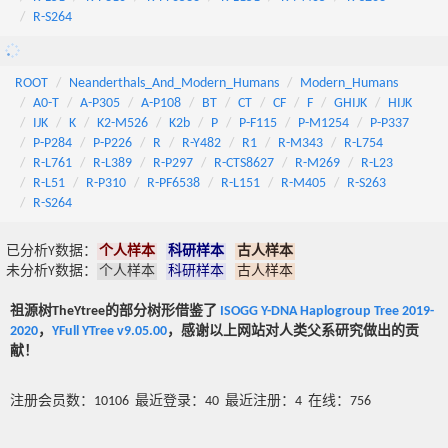
R-S264
ROOT
Neanderthals_And_Modern_Humans
Modern_Humans
A0-T
A-P305
A-P108
BT
CT
CF
F
GHIJK
HIJK
IJK
K
K2-M526
K2b
P
P-F115
P-M1254
P-P337
P-P284
P-P226
R
R-Y482
R1
R-M343
R-L754
R-L761
R-L389
R-P297
R-CTS8627
R-M269
R-L23
R-L51
R-P310
R-PF6538
R-L151
R-M405
R-S263
R-S264
已分析Y数据：
个人样本
科研样本
古人样本
未分析Y数据：
个人样本
科研样本
古人样本
祖源树TheYtree的部分树形借鉴了
ISOGG Y-DNA Haplogroup Tree 2019-
2020
，
YFull YTree v9.05.00
，感谢以上网站对人类父系研究做出的贡
献！
注册会员数：10106 最近登录：40 最近注册：4 在线：756