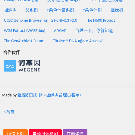
FamilyTreeDNA论坛
莫尔根论坛Molgen
Yfull中国父系群组
祖源树
父系树
Y染色体谱系树
Y染色体树
祖缘树
UCSC Genome Browser on T2T-CHM13 v2.0
The H600 Project
WGS Extract (WGSE.bio)
ADGAP
百越一下，你就知道
The GenArchivist Forum
Türkiye Y-DNA Ağacı: Anasayfa
合作伙伴
Made by
祖源树策划组 <祖缘树管理员名单>
>首页
极速上树
申请祖源检测
其他咨询