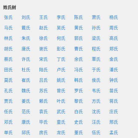
姓氏树
张氏
刘氏
王氏
李氏
陈氏
萧氏
杨氏
马氏
戴氏
赵氏
吴氏
黄氏
孙氏
周氏
林氏
朱氏
徐氏
何氏
郭氏
梁氏
高氏
胡氏
唐氏
谢氏
彭氏
曹氏
程氏
郑氏
蔡氏
许氏
宋氏
丁氏
余氏
覃氏
金氏
田氏
杜氏
陆氏
卢氏
冯氏
于氏
潘氏
莫氏
崔氏
吕氏
姚氏
韩氏
侯氏
钟氏
孔氏
魏氏
苏氏
曾氏
罗氏
韦氏
苗氏
贾氏
姜氏
赖氏
叶氏
黎氏
方氏
蒋氏
任氏
范氏
袁氏
武氏
白氏
沈氏
庄氏
邓氏
康氏
毕氏
童氏
史氏
汪氏
邢氏
单氏
邱氏
房氏
龙氏
董氏
伍氏
孟氏