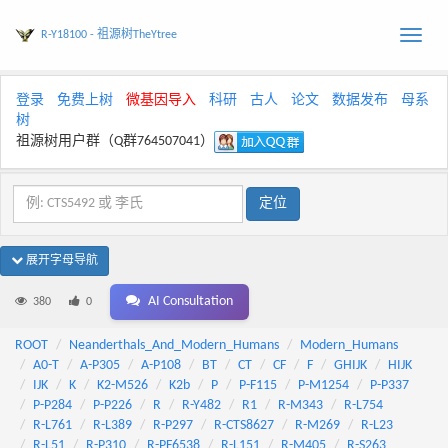
R-Y18100 - 祖源树TheYtree
Toggle
naviga
登录
免费上树
微基因导入
科研
古人
论文
数据发布
母系
树
祖源树用户群（Q群764507041）
展开字母导航
AI Consultation
380
0
ROOT
Neanderthals_And_Modern_Humans
Modern_Humans
A0-T
A-P305
A-P108
BT
CT
CF
F
GHIJK
HIJK
IJK
K
K2-M526
K2b
P
P-F115
P-M1254
P-P337
P-P284
P-P226
R
R-Y482
R1
R-M343
R-L754
R-L761
R-L389
R-P297
R-CTS8627
R-M269
R-L23
R-L51
R-P310
R-PF6538
R-L151
R-M405
R-S263