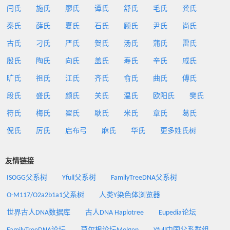
闫氏
施氏
廖氏
谭氏
舒氏
毛氏
龚氏
秦氏
薛氏
夏氏
石氏
顾氏
尹氏
尚氏
古氏
刁氏
严氏
贺氏
汤氏
蒲氏
雷氏
殷氏
陶氏
向氏
盖氏
寿氏
辛氏
戚氏
旷氏
祖氏
江氏
齐氏
俞氏
曲氏
傅氏
段氏
盛氏
颜氏
关氏
温氏
欧阳氏
樊氏
符氏
梅氏
翟氏
耿氏
米氏
章氏
葛氏
倪氏
厉氏
启布弓
麻氏
华氏
更多姓氏树
友情链接
ISOGG父系树
Yfull父系树
FamilyTreeDNA父系树
O-M117/O2a2b1a1父系树
人类Y染色体浏览器
世界古人DNA数据库
古人DNA Haplotree
Eupedia论坛