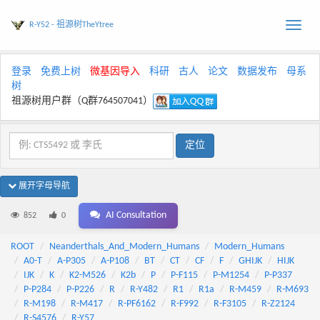
R-Y52 - 祖源树TheYtree
Toggle
naviga
登录
免费上树
微基因导入
科研
古人
论文
数据发布
母系
树
祖源树用户群（Q群764507041）
展开字母导航
AI Consultation
852
0
ROOT
Neanderthals_And_Modern_Humans
Modern_Humans
A0-T
A-P305
A-P108
BT
CT
CF
F
GHIJK
HIJK
IJK
K
K2-M526
K2b
P
P-F115
P-M1254
P-P337
P-P284
P-P226
R
R-Y482
R1
R1a
R-M459
R-M693
R-M198
R-M417
R-PF6162
R-F992
R-F3105
R-Z2124
R-S4576
R-Y57