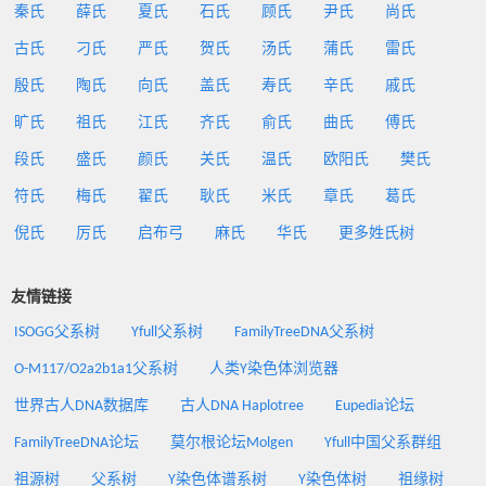
秦氏
薛氏
夏氏
石氏
顾氏
尹氏
尚氏
古氏
刁氏
严氏
贺氏
汤氏
蒲氏
雷氏
殷氏
陶氏
向氏
盖氏
寿氏
辛氏
戚氏
旷氏
祖氏
江氏
齐氏
俞氏
曲氏
傅氏
段氏
盛氏
颜氏
关氏
温氏
欧阳氏
樊氏
符氏
梅氏
翟氏
耿氏
米氏
章氏
葛氏
倪氏
厉氏
启布弓
麻氏
华氏
更多姓氏树
友情链接
ISOGG父系树
Yfull父系树
FamilyTreeDNA父系树
O-M117/O2a2b1a1父系树
人类Y染色体浏览器
世界古人DNA数据库
古人DNA Haplotree
Eupedia论坛
FamilyTreeDNA论坛
莫尔根论坛Molgen
Yfull中国父系群组
祖源树
父系树
Y染色体谱系树
Y染色体树
祖缘树