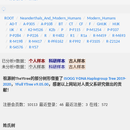
ROOT
Neanderthals_And_Modern_Humans
Modern_Humans
A0-T
A-P305
A-P108
BT
CT
CF
F
GHIJK
HIJK
IJK
K
K2-M526
K2b
P
P-F115
P-M1254
P-P337
P-P284
P-P226
R
R-Y482
R1
R1a
R-M459
R-M693
R-M198
R-M417
R-PF6162
R-F992
R-F3105
R-Z2124
R-S4576
R-Y57
已分析Y数据：
个人样本
科研样本
古人样本
未分析Y数据：
个人样本
科研样本
古人样本
祖源树TheYtree的部分树形借鉴了
ISOGG Y-DNA Haplogroup Tree 2019-
2020
，
YFull YTree v9.05.00
，感谢以上网站对人类父系研究做出的贡
献！
注册会员数：10113 最近登录：46 最近注册：3 在线：572
姓氏树