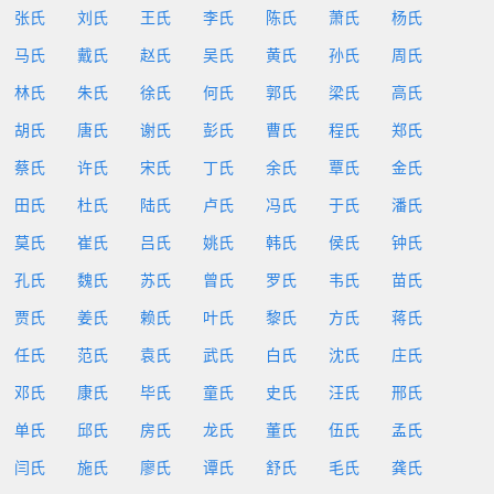
张氏
刘氏
王氏
李氏
陈氏
萧氏
杨氏
马氏
戴氏
赵氏
吴氏
黄氏
孙氏
周氏
林氏
朱氏
徐氏
何氏
郭氏
梁氏
高氏
胡氏
唐氏
谢氏
彭氏
曹氏
程氏
郑氏
蔡氏
许氏
宋氏
丁氏
余氏
覃氏
金氏
田氏
杜氏
陆氏
卢氏
冯氏
于氏
潘氏
莫氏
崔氏
吕氏
姚氏
韩氏
侯氏
钟氏
孔氏
魏氏
苏氏
曾氏
罗氏
韦氏
苗氏
贾氏
姜氏
赖氏
叶氏
黎氏
方氏
蒋氏
任氏
范氏
袁氏
武氏
白氏
沈氏
庄氏
邓氏
康氏
毕氏
童氏
史氏
汪氏
邢氏
单氏
邱氏
房氏
龙氏
董氏
伍氏
孟氏
闫氏
施氏
廖氏
谭氏
舒氏
毛氏
龚氏