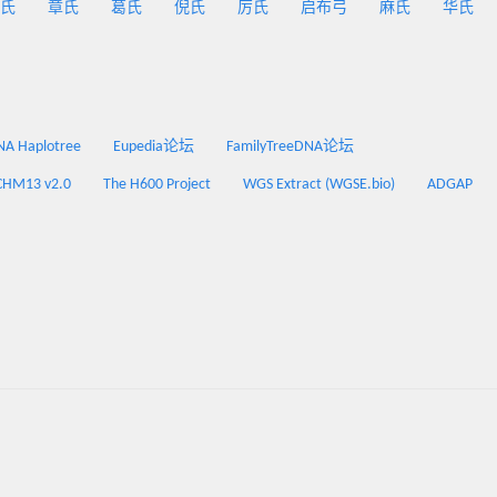
氏
章氏
葛氏
倪氏
厉氏
启布弓
麻氏
华氏
 Haplotree
Eupedia论坛
FamilyTreeDNA论坛
CHM13 v2.0
The H600 Project
WGS Extract (WGSE.bio)
ADGAP