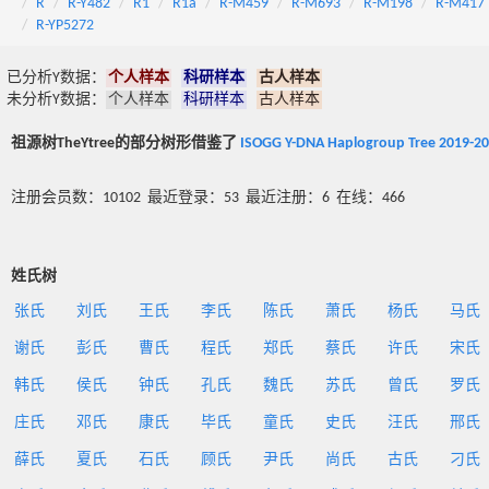
R
R-Y482
R1
R1a
R-M459
R-M693
R-M198
R-M417
R-YP5272
已分析Y数据：
个人样本
科研样本
古人样本
未分析Y数据：
个人样本
科研样本
古人样本
祖源树TheYtree的部分树形借鉴了
ISOGG Y-DNA Haplogroup Tree 2019-2
注册会员数：10102 最近登录：53 最近注册：6 在线：466
姓氏树
张氏
刘氏
王氏
李氏
陈氏
萧氏
杨氏
马氏
谢氏
彭氏
曹氏
程氏
郑氏
蔡氏
许氏
宋氏
韩氏
侯氏
钟氏
孔氏
魏氏
苏氏
曾氏
罗氏
庄氏
邓氏
康氏
毕氏
童氏
史氏
汪氏
邢氏
薛氏
夏氏
石氏
顾氏
尹氏
尚氏
古氏
刁氏