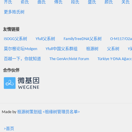
齐氏
俞氏
曲氏
傅氏
段氏
盛氏
颜氏
关氏
更多姓氏树
友情链接
ISOGG父系树
Yfull父系树
FamilyTreeDNA父系树
O-M117/O
莫尔根论坛Molgen
Yfull中国父系群组
祖源树
父系树
Y
百越一下，你就知道
The GenArchivist Forum
Türkiye Y-DNA Ağacı
合作伙伴
Made by
祖源树策划组 <祖缘树管理员名单>
>首页