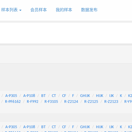
样本列表
会员样本
我的样本
数据发布
A-P305
A-P108
BT
CT
CF
F
GHIJK
HIJK
IJK
K
K
R-PF6162
R-F992
R-F3105
R-Z2124
R-Z2125
R-Z2123
R-Y9
A-P305
A-P108
BT
CT
CF
F
GHIJK
HIJK
IJK
K
K