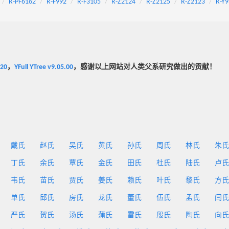
R-PF6162
R-F992
R-F3105
R-Z2124
R-Z2125
R-Z2123
R-Y9
020
，
YFull YTree v9.05.00
，感谢以上网站对人类父系研究做出的贡献！
戴氏
赵氏
吴氏
黄氏
孙氏
周氏
林氏
朱氏
丁氏
余氏
覃氏
金氏
田氏
杜氏
陆氏
卢氏
韦氏
苗氏
贾氏
姜氏
赖氏
叶氏
黎氏
方氏
单氏
邱氏
房氏
龙氏
董氏
伍氏
孟氏
闫氏
严氏
贺氏
汤氏
蒲氏
雷氏
殷氏
陶氏
向氏