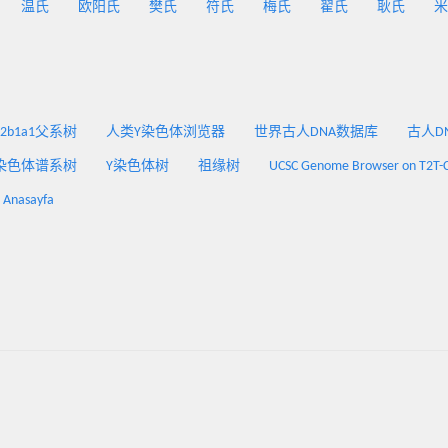
温氏
欧阳氏
樊氏
符氏
梅氏
翟氏
耿氏
米
2a2b1a1父系树
人类Y染色体浏览器
世界古人DNA数据库
古人DNA
染色体谱系树
Y染色体树
祖缘树
UCSC Genome Browser on T2T-
: Anasayfa