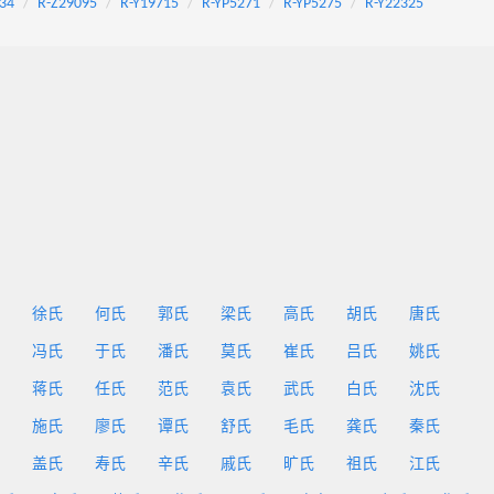
34
R-Z29095
R-Y19715
R-YP5271
R-YP5275
R-Y22325
徐氏
何氏
郭氏
梁氏
高氏
胡氏
唐氏
冯氏
于氏
潘氏
莫氏
崔氏
吕氏
姚氏
蒋氏
任氏
范氏
袁氏
武氏
白氏
沈氏
施氏
廖氏
谭氏
舒氏
毛氏
龚氏
秦氏
盖氏
寿氏
辛氏
戚氏
旷氏
祖氏
江氏