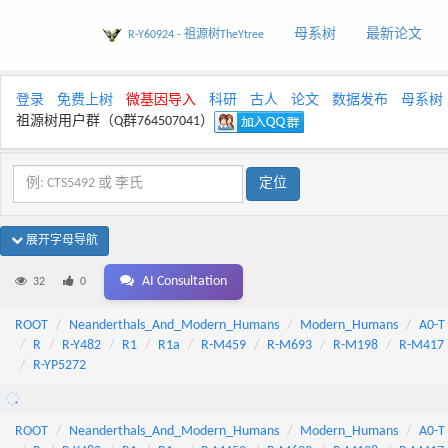
母系树
最新论文
R-Y60924 - 祖源树TheYtree
登录
免费上树
微基因导入
科研
古人
论文
数据发布
母系树
祖源树用户群（Q群764507041）
展开字母导航
AI Consultation
32
0
ROOT
Neanderthals_And_Modern_Humans
Modern_Humans
A0-T
R
R-Y482
R1
R1a
R-M459
R-M693
R-M198
R-M417
R-YP5272
ROOT
Neanderthals_And_Modern_Humans
Modern_Humans
A0-T