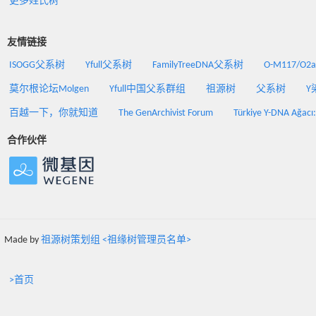
更多姓氏树
友情链接
ISOGG父系树
Yfull父系树
FamilyTreeDNA父系树
O-M117/O
莫尔根论坛Molgen
Yfull中国父系群组
祖源树
父系树
Y
百越一下，你就知道
The GenArchivist Forum
Türkiye Y-DNA Ağacı
合作伙伴
Made by
祖源树策划组 <祖缘树管理员名单>
>首页