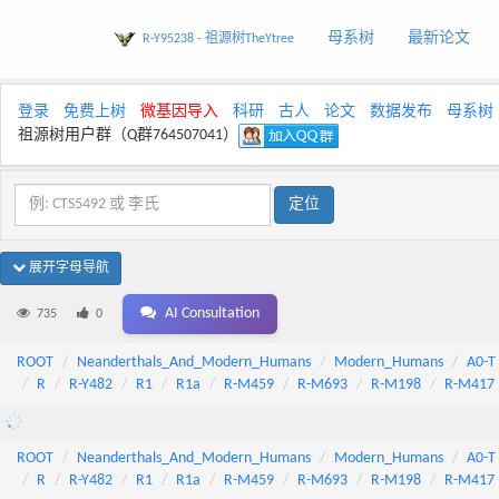
母系树
最新论文
R-Y95238 - 祖源树TheYtree
登录
免费上树
微基因导入
科研
古人
论文
数据发布
母系树
祖源树用户群（Q群764507041）
展开字母导航
AI Consultation
735
0
ROOT
Neanderthals_And_Modern_Humans
Modern_Humans
A0-T
R
R-Y482
R1
R1a
R-M459
R-M693
R-M198
R-M417
ROOT
Neanderthals_And_Modern_Humans
Modern_Humans
A0-T
R
R-Y482
R1
R1a
R-M459
R-M693
R-M198
R-M417