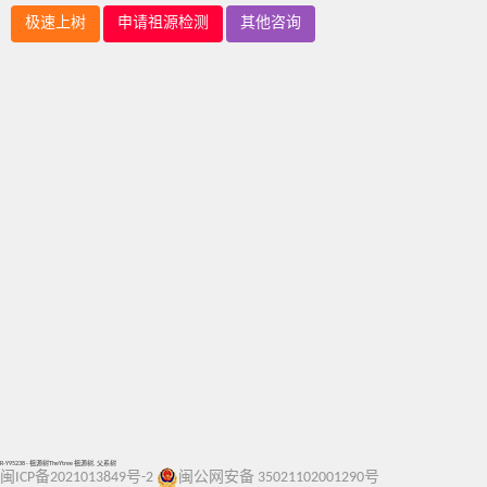
极速上树
申请祖源检测
其他咨询
R-Y95238 - 祖源树TheYtree 祖源树, 父系树
闽ICP备2021013849号-2
闽公网安备 35021102001290号