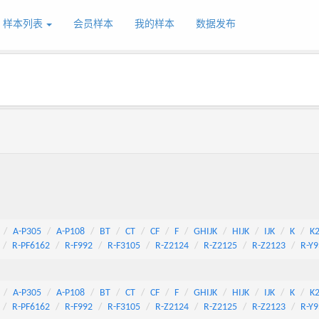
样本列表
会员样本
我的样本
数据发布
A-P305
A-P108
BT
CT
CF
F
GHIJK
HIJK
IJK
K
K
R-PF6162
R-F992
R-F3105
R-Z2124
R-Z2125
R-Z2123
R-Y9
A-P305
A-P108
BT
CT
CF
F
GHIJK
HIJK
IJK
K
K
R-PF6162
R-F992
R-F3105
R-Z2124
R-Z2125
R-Z2123
R-Y9