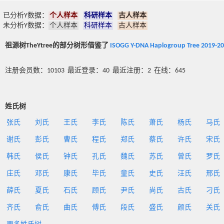
已分析Y数据：
个人样本
科研样本
古人样本
未分析Y数据：
个人样本
科研样本
古人样本
祖源树TheYtree的部分树形借鉴了
ISOGG Y-DNA Haplogroup Tree 2019-2
注册会员数：10103 最近登录：40 最近注册：2 在线：645
姓氏树
张氏
刘氏
王氏
李氏
陈氏
萧氏
杨氏
马氏
谢氏
彭氏
曹氏
程氏
郑氏
蔡氏
许氏
宋氏
韩氏
侯氏
钟氏
孔氏
魏氏
苏氏
曾氏
罗氏
庄氏
邓氏
康氏
毕氏
童氏
史氏
汪氏
邢氏
薛氏
夏氏
石氏
顾氏
尹氏
尚氏
古氏
刁氏
齐氏
俞氏
曲氏
傅氏
段氏
盛氏
颜氏
关氏