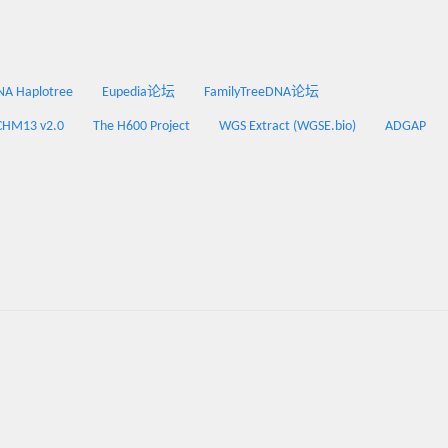
 Haplotree
Eupedia论坛
FamilyTreeDNA论坛
CHM13 v2.0
The H600 Project
WGS Extract (WGSE.bio)
ADGAP