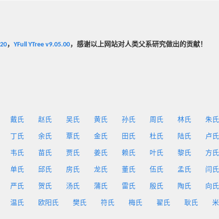
020
，
YFull YTree v9.05.00
，感谢以上网站对人类父系研究做出的贡献！
戴氏
赵氏
吴氏
黄氏
孙氏
周氏
林氏
朱氏
丁氏
余氏
覃氏
金氏
田氏
杜氏
陆氏
卢氏
韦氏
苗氏
贾氏
姜氏
赖氏
叶氏
黎氏
方氏
单氏
邱氏
房氏
龙氏
董氏
伍氏
孟氏
闫氏
严氏
贺氏
汤氏
蒲氏
雷氏
殷氏
陶氏
向氏
温氏
欧阳氏
樊氏
符氏
梅氏
翟氏
耿氏
米