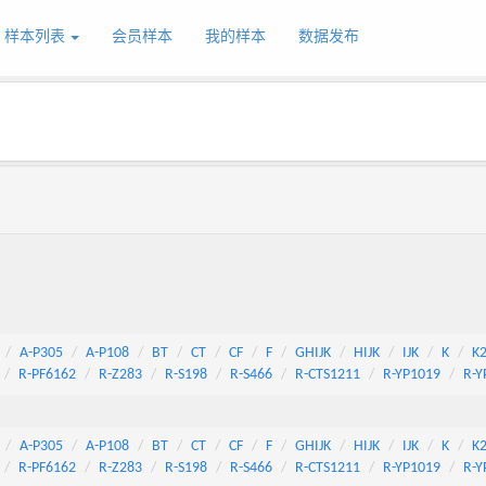
样本列表
会员样本
我的样本
数据发布
A-P305
A-P108
BT
CT
CF
F
GHIJK
HIJK
IJK
K
K
R-PF6162
R-Z283
R-S198
R-S466
R-CTS1211
R-YP1019
R-Y
A-P305
A-P108
BT
CT
CF
F
GHIJK
HIJK
IJK
K
K
R-PF6162
R-Z283
R-S198
R-S466
R-CTS1211
R-YP1019
R-Y