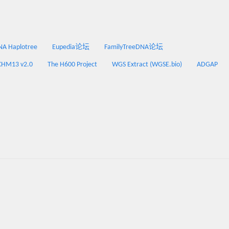
 Haplotree
Eupedia论坛
FamilyTreeDNA论坛
CHM13 v2.0
The H600 Project
WGS Extract (WGSE.bio)
ADGAP