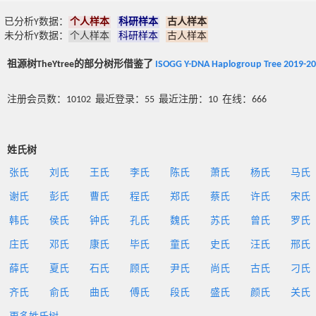
已分析Y数据：
个人样本
科研样本
古人样本
未分析Y数据：
个人样本
科研样本
古人样本
祖源树TheYtree的部分树形借鉴了
ISOGG Y-DNA Haplogroup Tree 2019-2
注册会员数：10102 最近登录：55 最近注册：10 在线：666
姓氏树
张氏
刘氏
王氏
李氏
陈氏
萧氏
杨氏
马氏
谢氏
彭氏
曹氏
程氏
郑氏
蔡氏
许氏
宋氏
韩氏
侯氏
钟氏
孔氏
魏氏
苏氏
曾氏
罗氏
庄氏
邓氏
康氏
毕氏
童氏
史氏
汪氏
邢氏
薛氏
夏氏
石氏
顾氏
尹氏
尚氏
古氏
刁氏
齐氏
俞氏
曲氏
傅氏
段氏
盛氏
颜氏
关氏