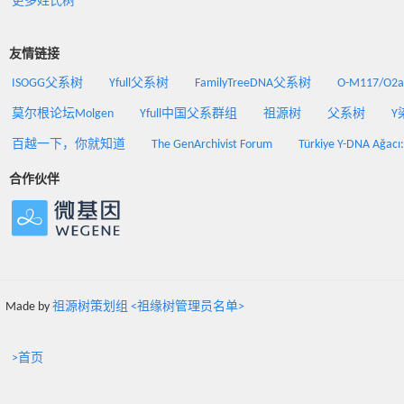
更多姓氏树
友情链接
ISOGG父系树
Yfull父系树
FamilyTreeDNA父系树
O-M117/O
莫尔根论坛Molgen
Yfull中国父系群组
祖源树
父系树
Y
百越一下，你就知道
The GenArchivist Forum
Türkiye Y-DNA Ağacı
合作伙伴
Made by
祖源树策划组 <祖缘树管理员名单>
>首页