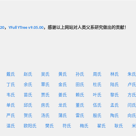
020
，
YFull YTree v9.05.00
，感谢以上网站对人类父系研究做出的贡献！
戴氏
赵氏
吴氏
黄氏
孙氏
周氏
林氏
朱氏
丁氏
余氏
覃氏
金氏
田氏
杜氏
陆氏
卢氏
韦氏
苗氏
贾氏
姜氏
赖氏
叶氏
黎氏
方氏
单氏
邱氏
房氏
龙氏
董氏
伍氏
孟氏
闫氏
严氏
贺氏
汤氏
蒲氏
雷氏
殷氏
陶氏
向氏
温氏
欧阳氏
樊氏
符氏
梅氏
翟氏
耿氏
米