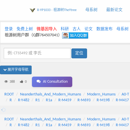
母系树
最新论文
R-YP1033 - 祖源树TheYtree
登录
免费上树
微基因导入
科研
古人
论文
数据发布
母系树
祖源树用户群（Q群764507041）
展开字母导航
AI Consultation
388
0
ROOT
Neanderthals_And_Modern_Humans
Modern_Humans
A0-T
R
R-Y482
R1
R1a
R-M459
R-M693
R-M198
R-M417
ROOT
Neanderthals_And_Modern_Humans
Modern_Humans
A0-T
R
R-Y482
R1
R1a
R-M459
R-M693
R-M198
R-M417