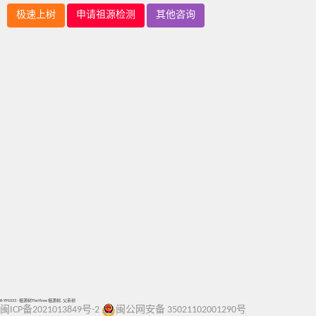
极速上树
申请祖源检测
其他咨询
R-YP1033 - 祖源树TheYtree 祖源树, 父系树
闽ICP备2021013849号-2
闽公网安备 35021102001290号