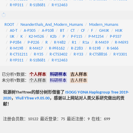
R-YP311
R-S18681
R-Y12463
ROOT
Neanderthals_And_Modern_Humans
Modern_Humans
A0-T
A-P305
A-P108
BT
CT
CF
F
GHIJK
HIJK
IJK
K
K2-M526
K2b
P
P-F115
P-M1254
P-P337
P-P284
P-P226
R
R-Y482
R1
R1a
R-M459
R-M693
R-M198
R-M417
R-PF6162
R-Z283
R-S198
R-S466
R-CTS1211
R-Y35
R-CTS3402
R-Y33
R-CTS8816
R-Y3301
R-YP311
R-S18681
R-Y12463
已分析Y数据：
个人样本
科研样本
古人样本
未分析Y数据：
个人样本
科研样本
古人样本
祖源树TheYtree的部分树形借鉴了
ISOGG Y-DNA Haplogroup Tree 2019-
2020
，
YFull YTree v9.05.00
，感谢以上网站对人类父系研究做出的贡
献！
注册会员数：10122 最近登录：75 最近注册：9 在线：699