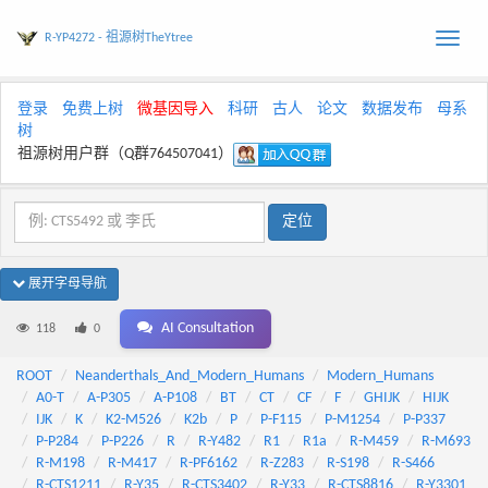
R-YP4272 - 祖源树TheYtree
Toggle
naviga
登录
免费上树
微基因导入
科研
古人
论文
数据发布
母系
树
祖源树用户群（Q群764507041）
展开字母导航
AI Consultation
118
0
ROOT
Neanderthals_And_Modern_Humans
Modern_Humans
A0-T
A-P305
A-P108
BT
CT
CF
F
GHIJK
HIJK
IJK
K
K2-M526
K2b
P
P-F115
P-M1254
P-P337
P-P284
P-P226
R
R-Y482
R1
R1a
R-M459
R-M693
R-M198
R-M417
R-PF6162
R-Z283
R-S198
R-S466
R-CTS1211
R-Y35
R-CTS3402
R-Y33
R-CTS8816
R-Y3301