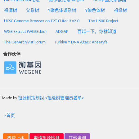
FamilyTreeDNA论坛
莫尔根论坛Molgen
Yfull中国父系群组
祖源树
父系树
Y染色体谱系树
Y染色体树
祖缘树
UCSC Genome Browser on T2T-CHM13 v2.0
The H600 Project
WGS Extract (WGSE.bio)
ADGAP
百越一下，你就知道
The GenArchivist Forum
Türkiye Y-DNA Ağacı: Anasayfa
合作伙伴
Made by
祖源树策划组 <祖缘树管理员名单>
>首页
极速上树
申请祖源检测
其他咨询