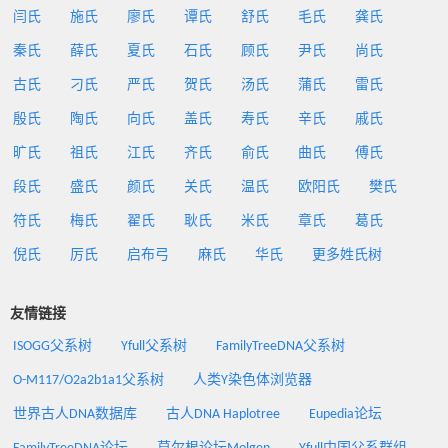
闫氏
施氏
廖氏
谭氏
舒氏
毛氏
龚氏
秦氏
薛氏
夏氏
石氏
顾氏
尹氏
尚氏
古氏
刁氏
严氏
贺氏
汤氏
蒲氏
雷氏
殷氏
陶氏
向氏
盖氏
寿氏
辛氏
戚氏
旷氏
祖氏
江氏
齐氏
俞氏
曲氏
傅氏
段氏
盛氏
颜氏
关氏
温氏
欧阳氏
樊氏
符氏
梅氏
翟氏
耿氏
米氏
章氏
葛氏
倪氏
厉氏
启布弓
麻氏
华氏
更多姓氏树
友情链接
ISOGG父系树
Yfull父系树
FamilyTreeDNA父系树
O-M117/O2a2b1a1父系树
人类Y染色体浏览器
世界古人DNA数据库
古人DNA Haplotree
Eupedia论坛