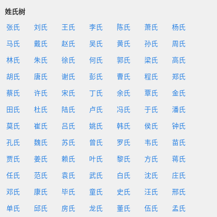
姓氏树
张氏
刘氏
王氏
李氏
陈氏
萧氏
杨氏
马氏
戴氏
赵氏
吴氏
黄氏
孙氏
周氏
林氏
朱氏
徐氏
何氏
郭氏
梁氏
高氏
胡氏
唐氏
谢氏
彭氏
曹氏
程氏
郑氏
蔡氏
许氏
宋氏
丁氏
余氏
覃氏
金氏
田氏
杜氏
陆氏
卢氏
冯氏
于氏
潘氏
莫氏
崔氏
吕氏
姚氏
韩氏
侯氏
钟氏
孔氏
魏氏
苏氏
曾氏
罗氏
韦氏
苗氏
贾氏
姜氏
赖氏
叶氏
黎氏
方氏
蒋氏
任氏
范氏
袁氏
武氏
白氏
沈氏
庄氏
邓氏
康氏
毕氏
童氏
史氏
汪氏
邢氏
单氏
邱氏
房氏
龙氏
董氏
伍氏
孟氏